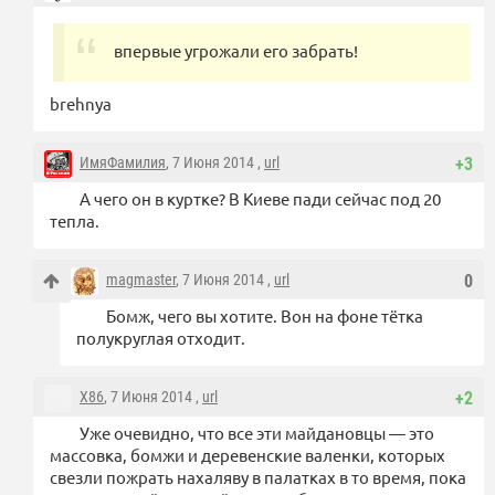
впервые угрожали его забрать!
brehnya
ИмяФамилия
, 7 Июня 2014 ,
url
+3
А чего он в куртке? В Киеве пади сейчас под 20
тепла.
magmaster
, 7 Июня 2014 ,
url
0
Бомж, чего вы хотите. Вон на фоне тётка
полукруглая отходит.
X86
, 7 Июня 2014 ,
url
+2
Уже очевидно, что все эти майдановцы — это
массовка, бомжи и деревенские валенки, которых
свезли пожрать нахаляву в палатках в то время, пока