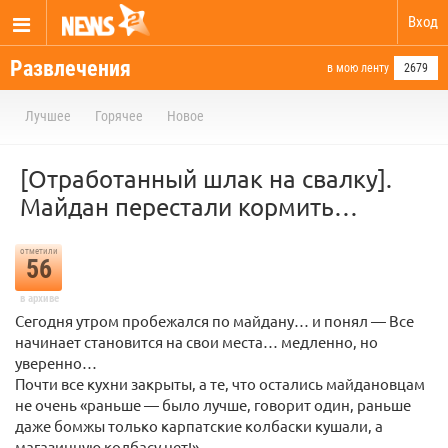
Вход
Развлечения
в мою ленту
2679
Лучшее
Горячее
Новое
[Отработанный шлак на свалку].
Майдан перестали кормить…
отметили
56
в архиве
Сегодня утром пробежался по майдану… и понял — Все
начинает становится на свои места… медленно, но
уверенно…
Почти все кухни закрыты, а те, что остались майдановцам
не очень «раньше — было лучше, говорит один, раньше
даже бомжы только карпатские колбаски кушали, а
магазинную колбасу нет!»…