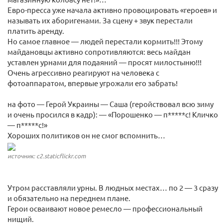
Евро-пресса уже начала активно провоцировать «героев» и
называть их аборигенами. За сцену + звук перестали
платить аренду.
Но самое главное — людей перестали кормить!!! Этому
майдановцы активно сопротивляются: весь майдан
уставлен урнами для подаяний — просят милостыню!!!
Очень агрессивно реагируют на человека с
фотоаппаратом, впервые угрожали его забрать!
на фото — Герой Украины — Саша (геройствовал всю зиму
и очень просился в кадр): — «Порошенко — п*****с! Кличко
— п*****с!»
Хороших политиков он не смог вспомнить…
источник: c2.staticflickr.com
Утром расставляли урны. В людных местах… по 2 — 3 сразу
и обязательно на переднем плане.
Герои осваивают новое ремесло — профессиональный
нищий.