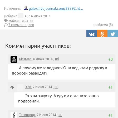
Источник:
galex.livejournal.com/32292.ht...
Добавил
X86
6 Июня 2014
майдан
,
жратва
7 комментариев
проблема (5)
Комментарии участников:
KissMan
, 6 Июня 2014 ,
url
+3
А почему же голодают? Они ведь там редиску и
поросей разводят?
X86
, 7 Июня 2014 ,
url
+1
Это на закуску. А еду им организованно
подвозили.
Танкоград
, 7 Июня 2014 ,
url
+1