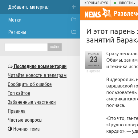
КОРОНАВИРУС
НОВОСТИ
Добавить материал
Развлеч
Метки
И этот парень
Регионы
занятий Барак
Сразу нескол
отметили
23
Обамы, заним
и техника ис
Последние комментарии
человека
в архиве
Читайте новости в телеграм
Видеоролик, 
Сообщить об ошибке
варшавской го
пользователь 
Топ сайтов
американского
Забаненные участники
полчаса.
Правила
«Это что, ган
Частые вопросы
«Трудно повери
Ночная тема
кардио», — уд