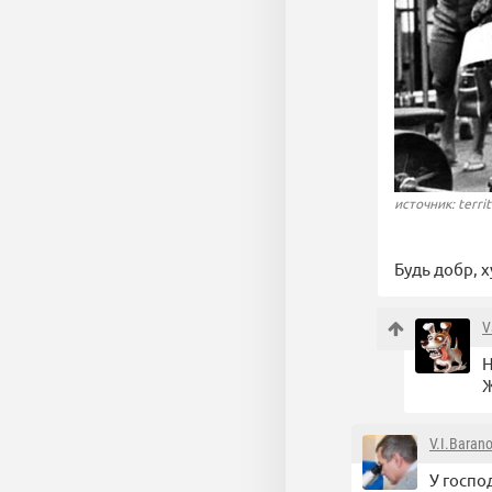
источник: territ
Будь добр, 
V
Н
Ж
V.I.Baran
У госпо