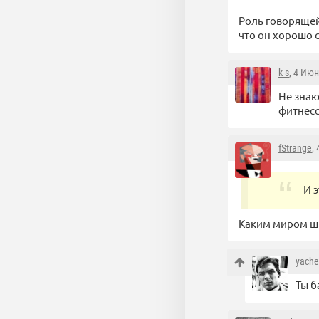
Роль говорящей
что он хорошо 
k-s
, 4 Июн
Не знаю
фитнесс
fStrange
,
И 
Каким миром шк
yache
Ты б