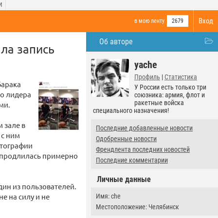
И
Вход
в мою ленту
2679
Об авторе
ала запись
yache
Профиль
|
Статистика
Барака
У России есть только три
го лидера
союзника: армия, флот и
ракетные войска
ми.
специального назначения!
 зале в
Последние добавленные новости
 с ним
Одобренные новости
отографии
Френдлента последних новостей
ка продлилась примерно
Последние комментарии
Личные данные
дин из пользователей.
не на силу и не
Имя: che
Местоположение: Челябинск