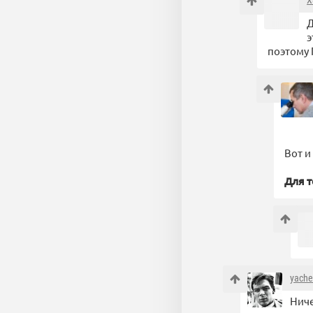
X
Д
э
поэтому 
Вот и
Для т
yache
Ниче