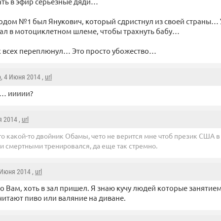
ть в эфир серьезные дяди…
одом №1 был Янукович, который сдристнул из своей страны
ал в мотоциклетном шлеме, чтобы трахнуть бабу…
х всех переплюнул… Это просто убожество…
o
, 4 Июня 2014 ,
url
… иииии?
я 2014 ,
url
то какой-то двойник Обамы, чето не верится мне чтоб презик США 
и смертными тренировался, да еще так стремно.
 Июня 2014 ,
url
о Вам, хоть в зал пришел. Я знаю кучу людей которые занятием
итают пиво или валяние на диване.