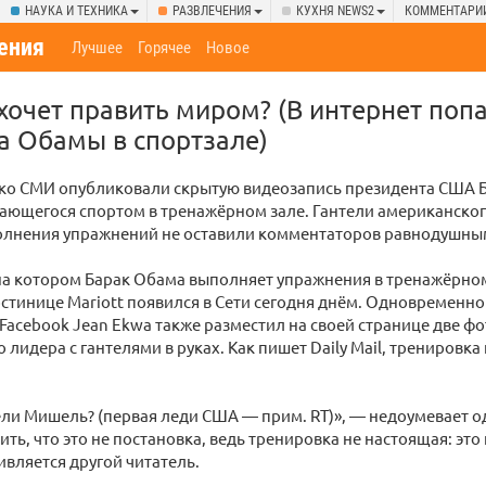
НАУКА И ТЕХНИКА
РАЗВЛЕЧЕНИЯ
КУХНЯ NEWS2
КОММЕНТАРИ
ения
Лучшее
Горячее
Новое
 хочет править миром? (В интернет поп
а Обамы в спортзале)
ько СМИ опубликовали скрытую видеозапись президента США 
ающегося спортом в тренажёрном зале. Гантели американско
полнения упражнений не оставили комментаторов равнодушны
на котором Барак Обама выполняет упражнения в тренажёрном
стинице Mariott появился в Сети сегодня днём. Одновременно
Facebook Jean Ekwa также разместил на своей странице две ф
 лидера с гантелями в руках. Как пишет Daily Mail, трениров
тели Мишель? (первая леди США — прим. RT)», — недоумевает о
ть, что это не постановка, ведь тренировка не настоящая: это 
ивляется другой читатель.