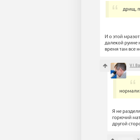
дрищ, 
И о этой мразот
далекой руине 
время там все 
V.I.B
нормализ
Я не раздел
горючий мат
другой стор