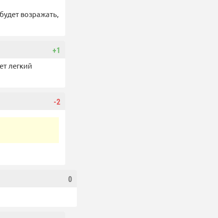
будет возражать,
+1
ает легкий
-2
0