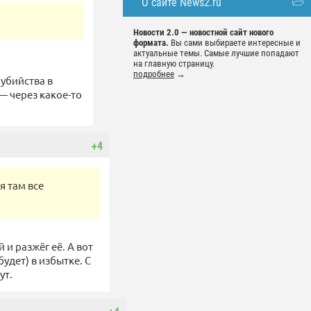
О сайте News2.ru
Новости 2.0 — новостной сайт нового
формата.
Вы сами выбираете интересные и
актуальные темы. Самые лучшие попадают
на главную страницу.
подробнее
→
 убийства в
— через какое-то
+4
я там все
и разжёг её. А вот
удет) в избытке. С
ут.