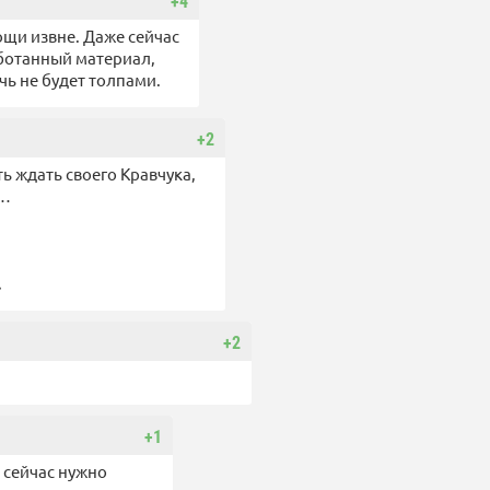
+4
ощи извне. Даже сейчас
аботанный материал,
ь не будет толпами.
+2
ь ждать своего Кравчука,
у…
.
+2
+1
о сейчас нужно