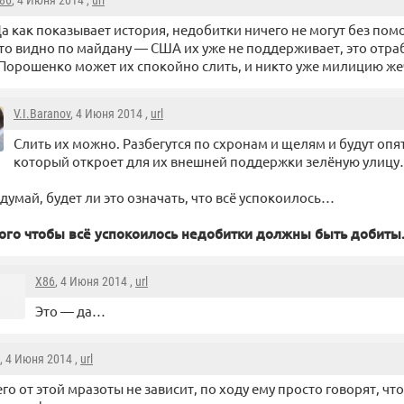
86
, 4 Июня 2014 ,
url
а как показывает история, недобитки ничего не могут без пом
то видно по майдану — США их уже не поддерживает, это отр
Порошенко может их спокойно слить, и никто уже милицию жеч
V.I.Baranov
, 4 Июня 2014 ,
url
Слить их можно. Разбегутся по схронам и щелям и будут опят
который откроет для их внешней поддержки зелёную улиц
 думай, будет ли это означать, что всё успокоилось…
ого чтобы всё успокоилось недобитки должны быть добиты
X86
, 4 Июня 2014 ,
url
Это — да…
, 4 Июня 2014 ,
url
го от этой мразоты не зависит, по ходу ему просто говорят, чт