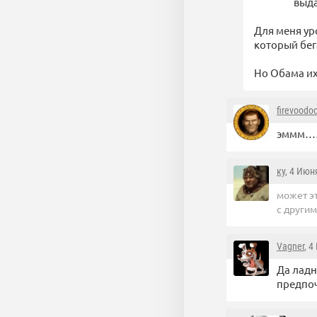
выда
Для меня ур
который бег
Но Обама и
firevoodo
эммм…
ку
, 4 Июн
может э
с другим
Vagner
, 4
Да ладн
предпоч