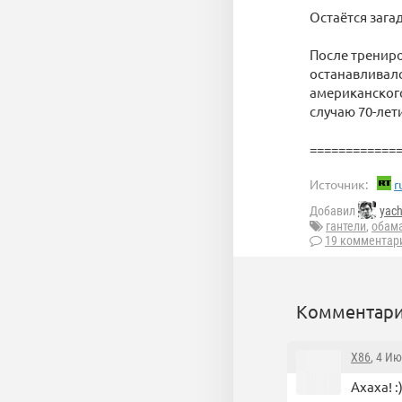
Остаётся зага
После трениро
останавливал
американского
случаю 70-лет
============
Источник:
r
Добавил
yac
гантели
,
обам
19 комментар
Комментари
X86
, 4 И
Ахаха! :