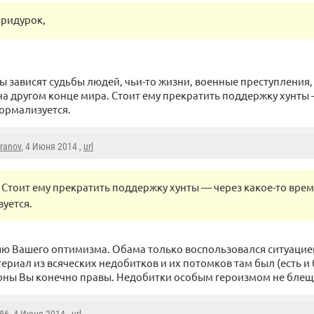
придурок,
ы зависят судьбы людей, чьи-то жизни, военные преступления,
на другом конце мира. Стоит ему прекратить поддержку хунты 
нормализуется.
aranov
, 4 Июня 2014 ,
url
Стоит ему прекратить поддержку хунты — через какое-то врем
уется.
яю Вашего оптимизма. Обама только воспользовался ситуацией 
ериал из всяческих недобитков и их потомков там был (есть и б
оны Вы конечно правы. Недобитки особым героизмом не блещ