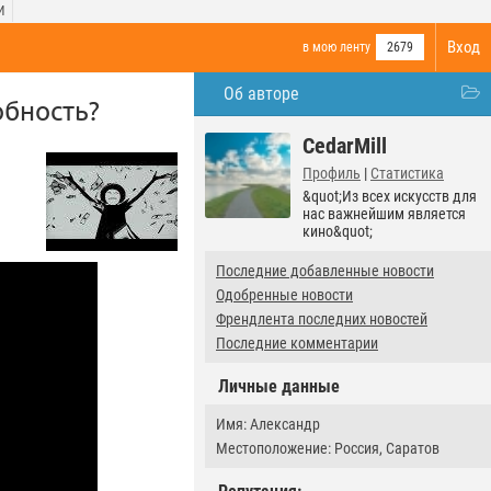
И
Вход
в мою ленту
2679
Об авторе
обность?
CedarMill
Профиль
|
Статистика
&quot;Из всех искусств для
нас важнейшим является
кино&quot;
Последние добавленные новости
Одобренные новости
Френдлента последних новостей
Последние комментарии
Личные данные
Имя: Александр
Местоположение: Россия, Саратов