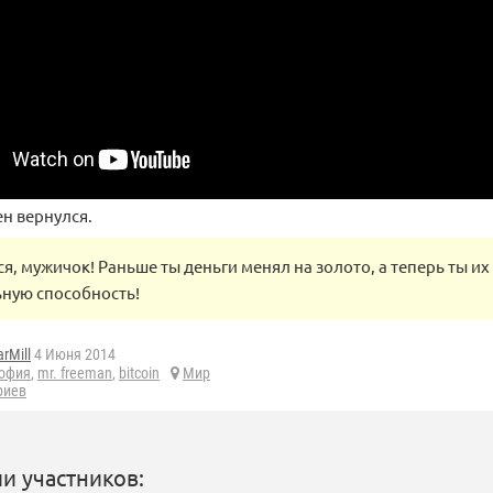
н вернулся.
ся, мужичок! Раньше ты деньги менял на золото, а теперь ты и
ную способность!
rMill
4 Июня 2014
офия
,
mr. freeman
,
bitcoin
Мир
риев
и участников: