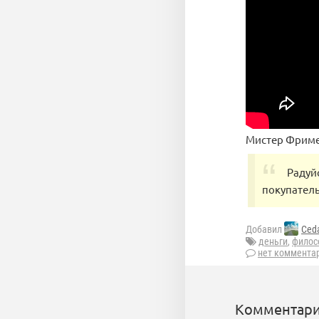
Мистер Фриме
Радуй
покупатель
Добавил
Ceda
деньги
,
филос
нет коммента
Комментари