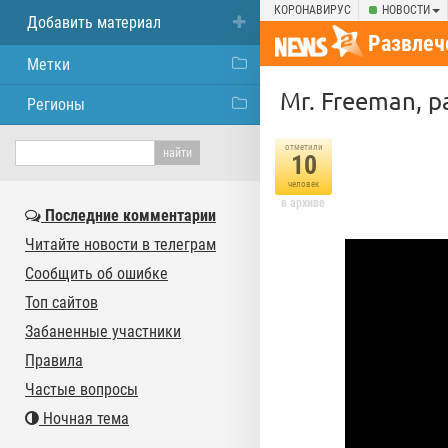
КОРОНАВИРУС
НОВОСТИ
Добавить материал
Развлеч
Метки
Mr. Freeman, p
Регионы
отметили
10
человек
в архиве
Последние комментарии
Читайте новости в телеграм
Сообщить об ошибке
Топ сайтов
Забаненные участники
Правила
Частые вопросы
Ночная тема