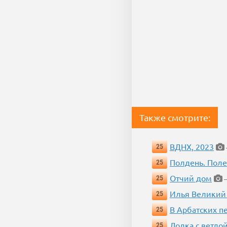
Также смотрите:
ВДНХ, 2023
25
Полдень. Пол
25
Отчий дом
25
—
Илья Великий
25
В Арбатских п
25
Лодка с ветло
25