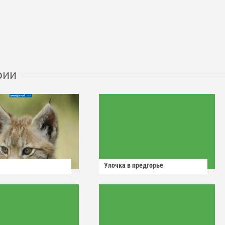
рии
Улочка в предгорье