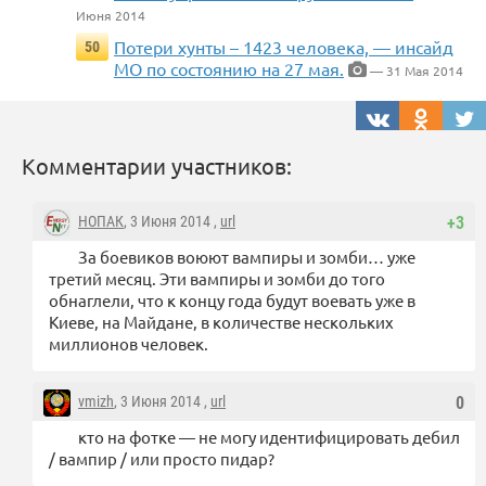
Июня 2014
Потери хунты – 1423 человека, — инсайд
50
МО по состоянию на 27 мая.
— 31 Мая 2014
Комментарии участников:
НОПАК
, 3 Июня 2014 ,
url
+3
За боевиков воюют вампиры и зомби… уже
третий месяц. Эти вампиры и зомби до того
обнаглели, что к концу года будут воевать уже в
Киеве, на Майдане, в количестве нескольких
миллионов человек.
vmizh
, 3 Июня 2014 ,
url
0
кто на фотке — не могу идентифицировать дебил
/ вампир / или просто пидар?