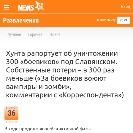
Вход
Развлечения
в мою ленту
2679
Лучшее
Горячее
Новое
Хунта рапортует об уничтожении
300 «боевиков» под Славянском.
Собственные потери – в 300 раз
меньше («За боевиков воюют
вампиры и зомби», —
комментарии с «Корреспондента»)
отметили
36
в архиве
В ходе продолжающейся активной фазы