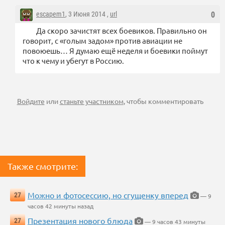
escapem1
, 3 Июня 2014 ,
url
0
Да скоро зачистят всех боевиков. Правильно он
говорит, с «голым задом» против авиации не
повоюешь… Я думаю ещё неделя и боевики поймут
что к чему и убегут в Россию.
Войдите
или
станьте участником
, чтобы комментировать
Также смотрите:
Можно и фотосессию, но сгущенку вперед
27
— 9
часов 42 минуты назад
Презентация нового блюда
27
— 9 часов 43 минуты