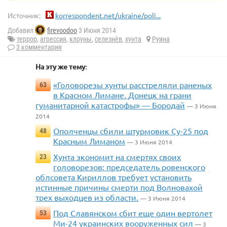
Источник:
korrespondent.net/ukraine/poli...
Добавил
firevoodoo
3 Июня 2014
террор
,
агрессия
,
клоуны
,
селезнёв
,
хунта
Руина
3 комментария
На эту же тему:
«Головорезы хунты расстреляли раненых
63
в Красном Лимане, Донецк на грани
гуманитарной катастрофы» — Бородай
— 3 Июня
2014
Ополченцы сбили штурмовик Су-25 под
48
Красным Лиманом
— 3 Июня 2014
Хунта экономит на смертях своих
23
головорезов: председатель ровенского
облсовета Кириллов требует установить
истинные причины смерти под Волновахой
трех выходцев из области.
— 3 Июня 2014
Под Славянском сбит еще один вертолет
53
Ми-24 украинских вооруженных сил
— 3