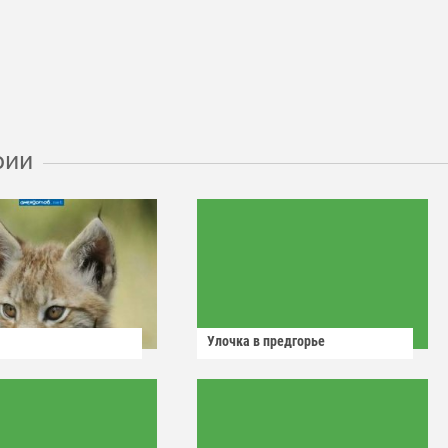
рии
Улочка в предгорье