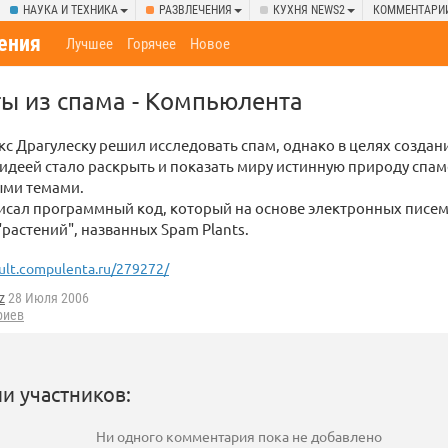
НАУКА И ТЕХНИКА
РАЗВЛЕЧЕНИЯ
КУХНЯ NEWS2
КОММЕНТАРИ
ения
Лучшее
Горячее
Новое
ты из спама - Компьюлента
с Драгулеску решил исследовать спам, однако в целях созда
о идеей стало раскрыть и показать миру истинную природу спам
ми темами.
исал программный код, который на основе электронных писем
растений", названных Spam Plants.
ult.compulenta.ru/279272/
z
28 Июля 2006
риев
и участников:
Ни одного комментария пока не добавлено