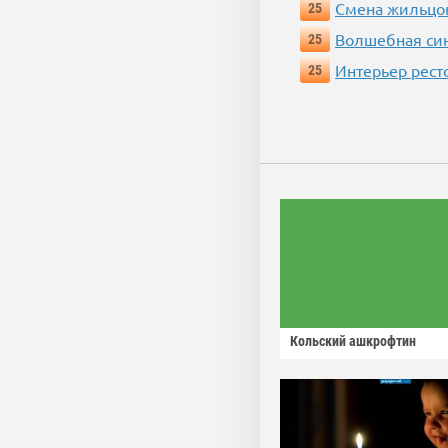
Смена жильцо
25
Волшебная си
25
Интерьер рест
25
Кольский ашкрофтин