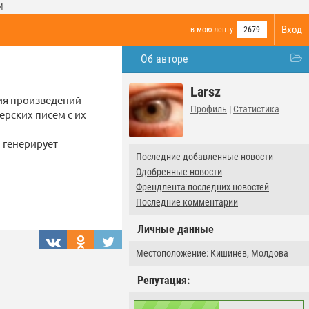
И
Вход
в мою ленту
2679
Об авторе
Larsz
ния произведений
Профиль
|
Статистика
ерских писем с их
 генерирует
Последние добавленные новости
Одобренные новости
Френдлента последних новостей
Последние комментарии
Личные данные
Местоположение: Кишинев, Молдова
Репутация: