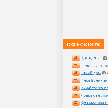
Также смотрите:
ВДНХ, 2023
25
Полдень. Пол
25
Отчий дом
25
—
Илья Великий
25
В Арбатских п
25
Лодка с ветло
25
Куст малины с
25