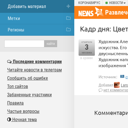
КОРОНАВИРУС
НОВОСТИ
Добавить материал
Развлеч
Метки
Кадр дня: Цве
Регионы
Художник Алек
отметили
3
искусства. Ег
двусмысленны
человека
в архиве
Художник нап
Последние комментарии
изображения "
Читайте новости в телеграм
Источник:
c
Сообщить об ошибке
Добавил
Lars
Топ сайтов
нет коммента
Забаненные участники
Правила
Частые вопросы
Комментари
Ночная тема