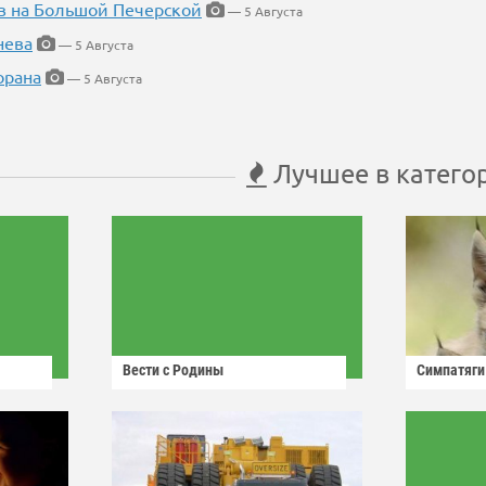
в на Большой Печерской
— 5 Августа
нева
— 5 Августа
орана
— 5 Августа
Лучшее в катего
Вести с Родины
Симпатяги