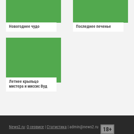
Новогоднее чудо
Последнее печенье
Летнее крыльцо
мистера и миссис Вуд
News2.ru
:
О сервисе
|
Статистика
| admin@news2.ru
18+