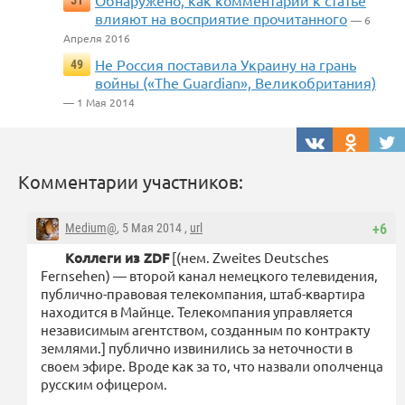
Обнаружено, как комментарии к статье
51
влияют на восприятие прочитанного
— 6
Апреля 2016
Не Россия поставила Украину на грань
49
войны («The Guardian», Великобритания)
— 1 Мая 2014
Комментарии участников:
Medium@
, 5 Мая 2014 ,
url
+6
Коллеги из ZDF
[(нем. Zweites Deutsches
Fernsehen) — второй канал немецкого телевидения,
публично-правовая телекомпания, штаб-квартира
находится в Майнце. Телекомпания управляется
независимым агентством, созданным по контракту
землями.] публично извинились за неточности в
своем эфире. Вроде как за то, что назвали ополченца
русским офицером.