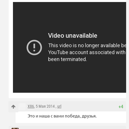
X86
, 5 Мая 2014 ,
url
+4
Это и наша с вами победа, друзья.