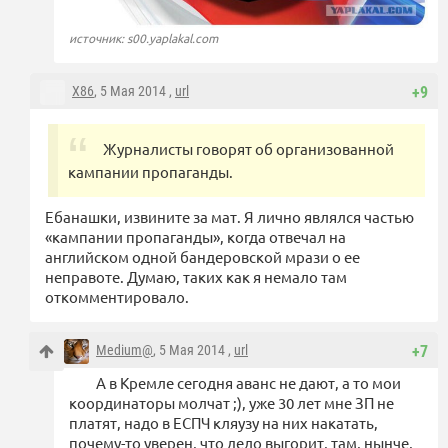
источник: s00.yaplakal.com
X86
, 5 Мая 2014 ,
url
+9
Журналисты говорят об организованной
кампании пропаганды.
Ебанашки, извините за мат. Я лично являлся частью
«кампании пропаганды», когда отвечал на
английском одной бандеровской мрази о ее
неправоте. Думаю, таких как я немало там
откомментировало.
Medium@
, 5 Мая 2014 ,
url
+7
А в Кремле сегодня аванс не дают, а то мои
координаторы молчат ;), уже 30 лет мне ЗП не
платят, надо в ЕСПЧ кляузу на них накатать,
почему-то уверен, что дело выгорит, там, нынче,