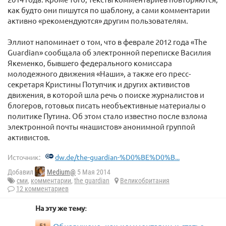
как будто они пишутся по шаблону, а сами комментарии
активно «рекомендуются» другим пользователям.
Эллиот напоминает о том, что в феврале 2012 года «The
Guardian» сообщала об электронной переписке Василия
Якеменко, бывшего федерального комиссара
молодежного движения «Наши», а также его пресс-
секретаря Кристины Потупчик и других активистов
движения, в которой шла речь о поиске журналистов и
блогеров, готовых писать необъективные материалы о
политике Путина. Об этом стало известно после взлома
электронной почты «нашистов» анонимной группой
активистов.
Источник:
dw.de/the-guardian-%D0%BE%D0%B...
Добавил
Medium@
5 Мая 2014
сми
,
комментарии
,
the guardian
Великобритания
12 комментариев
На эту же тему: