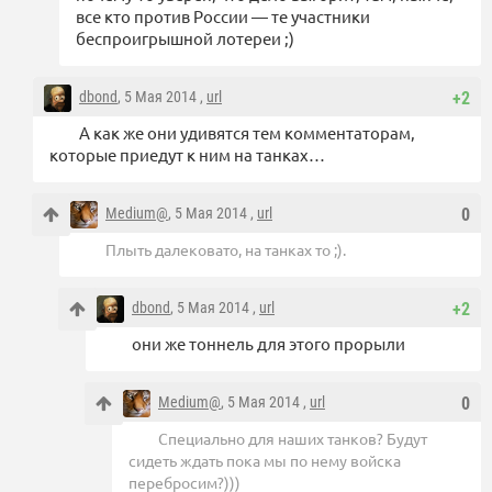
все кто против России — те участники
беспроигрышной лотереи ;)
dbond
, 5 Мая 2014 ,
url
+2
А как же они удивятся тем комментаторам,
которые приедут к ним на танках…
Medium@
, 5 Мая 2014 ,
url
0
Плыть далековато, на танках то ;).
dbond
, 5 Мая 2014 ,
url
+2
они же тоннель для этого прорыли
Medium@
, 5 Мая 2014 ,
url
0
Специально для наших танков? Будут
сидеть ждать пока мы по нему войска
перебросим?)))