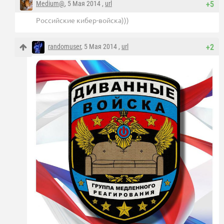
Medium@
, 5 Мая 2014 ,
url
+5
Российские кибер-войска)))
randomuser
, 5 Мая 2014 ,
url
+2