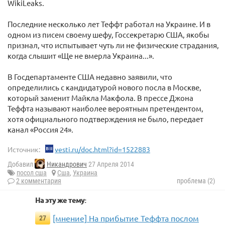
WikiLeaks.
Последние несколько лет Теффт работал на Украине. И в
одном из писем своему шефу, Госсекретарю США, якобы
признал, что испытывает чуть ли не физические страдания,
когда слышит «Ще не вмерла Украина...».
В Госдепартаменте США недавно заявили, что
определились с кандидатурой нового посла в Москве,
который заменит Майкла Макфола. В прессе Джона
Теффта называют наиболее вероятным претендентом,
хотя официального подтверждения не было, передает
канал «Россия 24».
Источник:
vesti.ru/doc.html?id=1522883
Добавил
Никандрович
27 Апреля 2014
посол сша
Сша
,
Украина
2 комментария
проблема (2)
На эту же тему:
[мнение] На прибытие Теффта послом
27