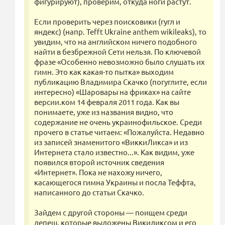
фигурируют), проверим, откуда ноги растут.
Если проверить через поисковики (гугл и
яндекс) (напр. Tefft Ukraine anthem wikileaks), то
увидим, что на английском ничего подобного
найти в безбрежной Сети нельзя. По ключевой
фразе «Особенно невозможно было слушать их
гимн. Это как какая-то пытка» выходим
публикацию Владимира Скачко (погуглите, если
интересно) «Шаровары на фриках» на сайте
версии.ком 14 февраля 2011 года. Как вы
понимаете, уже из названия видно, что
содержание не очень украинофильское. Среди
прочего в статье читаем: «Пожалуйста. Недавно
из записей знаменитого «ВиккиЛикса» и из
Интернета стало известно...». Как видим, уже
появился второй источник сведения
«Интернет». Пока не нахожу ничего,
касающегося гимна Украины и посла Теффта,
написанного до статьи Скачко.
Зайдем с другой стороны — поищем среди
депеш, которые выложены Викиликсом и его