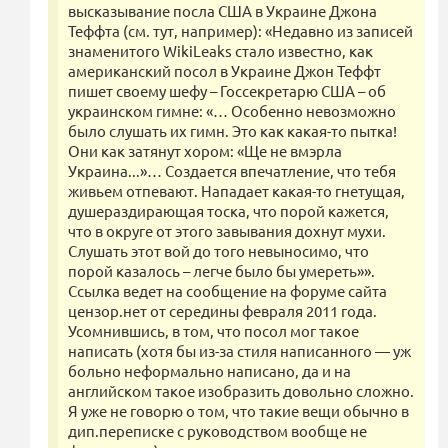
высказывание посла США в Украине Джона
Теффта (см. тут, например): «Недавно из записей
знаменитого WikiLeaks стало известно, как
американский посол в Украине Джон Теффт
пишет своему шефу – Госсекретарю США – об
украинском гимне: «… Особенно невозможно
было слушать их гимн. Это как какая-то пытка!
Они как затянут хором: «Ще не вмэрла
Украина...»… Создается впечатление, что тебя
живьем отпевают. Нападает какая-то гнетущая,
душераздирающая тоска, что порой кажется,
что в округе от этого завывания дохнут мухи.
Слушать этот вой до того невыносимо, что
порой казалось – легче было бы умереть»».
Ссылка ведет на сообщение на форуме сайта
цензор.нет от середины февраля 2011 года.
Усомнившись, в том, что посол мог такое
написать (хотя бы из-за стиля написанного — уж
больно неформально написано, да и на
английском такое изобразить довольно сложно.
Я уже не говорю о том, что такие вещи обычно в
дип.переписке с руководством вообще не