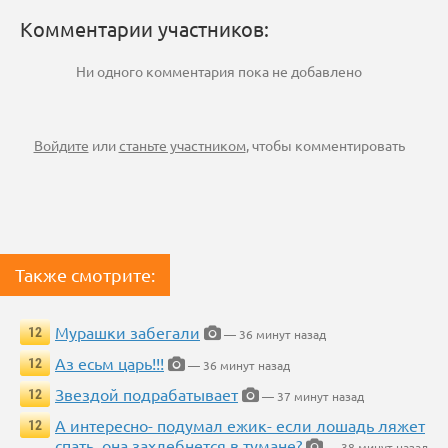
Комментарии участников:
Ни одного комментария пока не добавлено
Войдите
или
станьте участником
, чтобы комментировать
Также смотрите:
Мурашки забегали
12
— 36 минут назад
Аз есьм царь!!!
12
— 36 минут назад
Звездой подрабатывает
12
— 37 минут назад
А интересно- подумал ежик- если лошадь ляжет
12
спать, она захлебнется в тумане?
— 38 минут назад