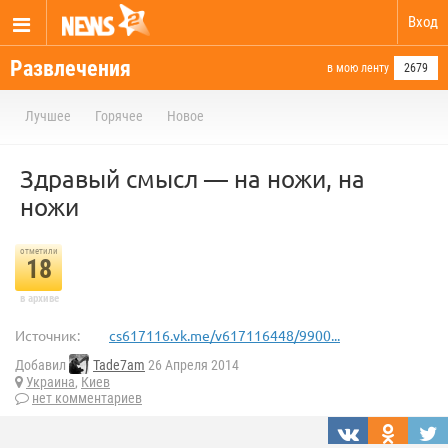
Вход
Развлечения
в мою ленту
2679
Лучшее
Горячее
Новое
Здравый смысл — на ножи, на
ножи
отметили
18
в архиве
Источник:
cs617116.vk.me/v617116448/9900...
Добавил
Tade7am
26 Апреля 2014
Украина
,
Киев
нет комментариев