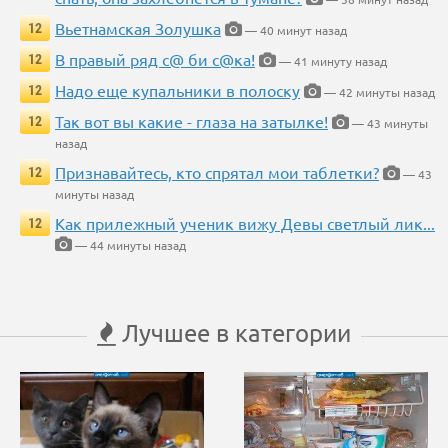
Вьетнамская Золушка
12
— 40 минут назад
В правый ряд с@ би с@ка!
12
— 41 минуту назад
Надо еще купальники в полоску
12
— 42 минуты назад
Так вот вы какие - глаза на затылке!
12
— 43 минуты
назад
Признавайтесь, кто спрятал мои таблетки?
12
— 43
минуты назад
Как прилежный ученик вижу Девы светлый лик...
12
— 44 минуты назад
Лучшее в категории