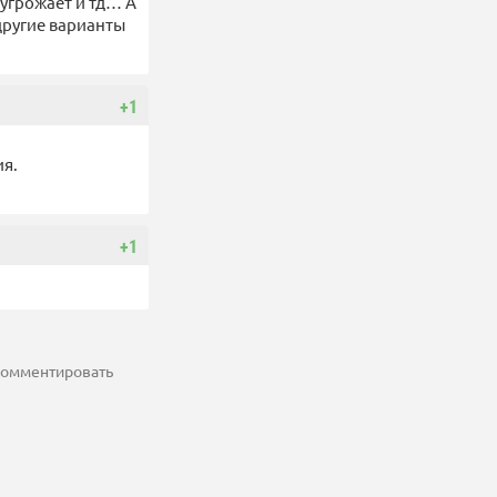
угрожает и тд… А
 другие варианты
+1
ия.
+1
 комментировать