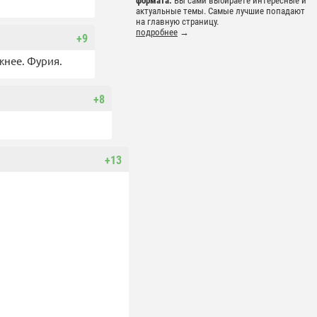
формата.
Вы сами выбираете интересные и
актуальные темы. Самые лучшие попадают
на главную страницу.
подробнее
→
+9
жнее. Фурия.
+8
+13