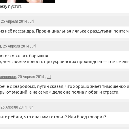
езу пустит.
, 25 Апреля 2014 ,
url
из неё кассандра. Провинциальная лялька с раздутыми понтам
д
, 25 Апреля 2014 ,
url
истосковалась барышня.
, чем свежее новость про украинских прохиндеев — тем смеш
ленников
, 25 Апреля 2014 ,
url
трече с «народом», путин сказал, что хорошо знает тимошенко и 
ры от эмоций, а на самом деле она полна любви и страсти.
, 25 Апреля 2014 ,
url
ите ребята, что она нам готовит? Или бред говорит?