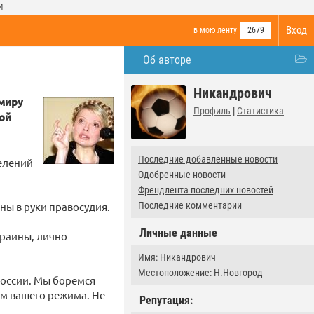
И
Вход
в мою ленту
2679
Об авторе
Никандрович
миру
Профиль
|
Статистика
ной
Последние добавленные новости
елений
Одобренные новости
Френдлента последних новостей
аны в руки правосудия.
Последние комментарии
Личные данные
краины, лично
Имя: Никандрович
Местоположение: Н.Новгород
России. Мы боремся
ом вашего режима. Не
Репутация: