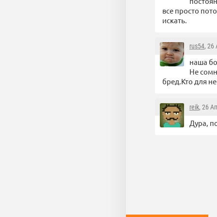
постоян
все просто пото
искать.
rus54
, 26
наша бо
Не сомн
бред.Кто для не
reik
, 26 А
Дура, п