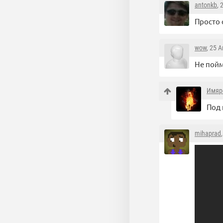
antonkb
, 
Просто 
wow
, 25 
Не пойм
Имяр
Под 
mihaprad