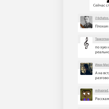
Сейчас сл
i16chatos
Плохая 
Танкогра
по хую 
реально
Иван Мас
А на вс
разгово
mihaprad
Расскаж