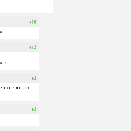
+10
и.
+12
нее
+3
что ее все эти
+2