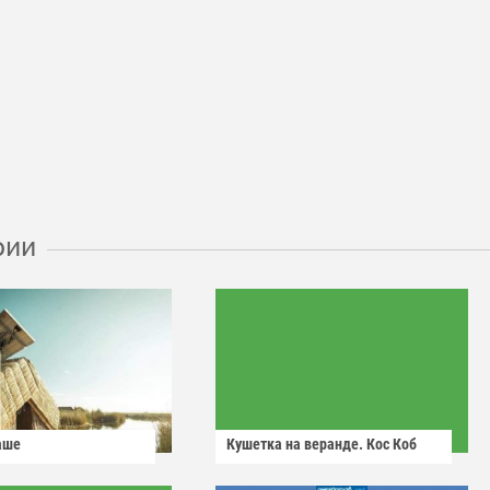
рии
аше
Кушетка на веранде. Кос Коб