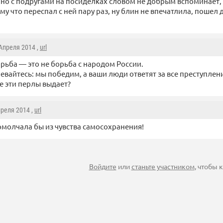
но с подругами на посиделках словом не добрым вспоминает, 
му что переспал с ней пару раз, ну блин не впечатлила, пошел
 Апреля 2014 ,
url
рьба — это не борьба с народом России.
евайтесь: мы победим, а ваши люди ответят за все преступлен
е эти перлы выдает?
преля 2014 ,
url
омолчала бы из чувства самосохранения!
Войдите
или
станьте участником
, чтобы