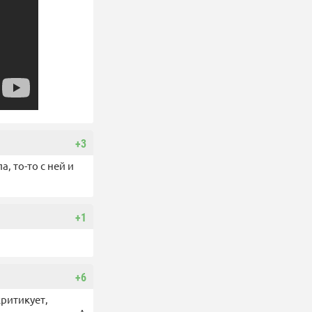
+3
, то-то с ней и
+1
+6
критикует,