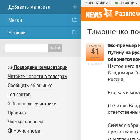
КОРОНАВИРУС
НОВОСТИ
Добавить материал
Развлеч
Метки
Тимошенко по
Регионы
Экс-премьер 
отметили
41
Путину на ру
человек
обернется ко
в архиве
Настоящего п
Последние комментарии
Владимира Ры
Читайте новости в телеграм
России.
Сообщить об ошибке
Его, как и мно
Топ сайтов
Забаненные участники
Я считаю Влад
ответственным
Правила
Частые вопросы
Сейчас я обра
Ночная тема
против ваших 
сомневайтесь: