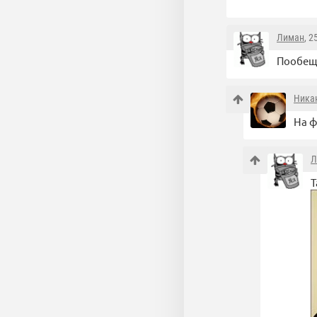
Лиман
, 2
Пообеща
Ника
На ф
Л
Т