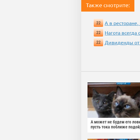
Также смотрите:
А в ресторане, 
22
Нагота всегда
22
Дивиденды от
22
А может не будем его лов
пусть тока поближе подо