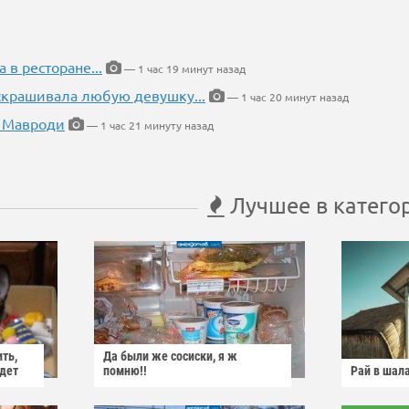
а в ресторане...
— 1 час 19 минут назад
 скрашивала любую девушку...
— 1 час 20 минут назад
 Мавроди
— 1 час 21 минуту назад
Лучшее в катего
ить,
Да были же сосиски, я ж
йдет
помню!!
Рай в шал