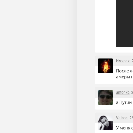
Имярек
,
После л
амеры п
antonkb
, 
а Путин 
Vatson
, 2
У меня 