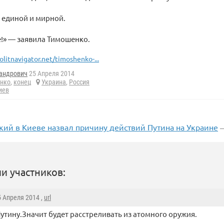
 единой и мирной.
!» — заявила Тимошенко.
olitnavigator.net/timoshenko-...
андрович
25 Апреля 2014
нко
,
конец
Украина
,
Россия
иев
кий в Киеве назвал причину действий Путина на Украине
—
и участников:
5 Апреля 2014 ,
url
утину.Значит будет расстреливать из атомного оружия.