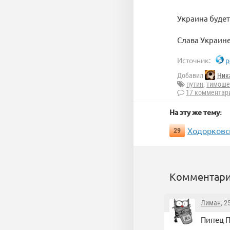
Украина будет
Слава Украине
Источник:
p
Добавил
Ник
путин
,
тимоше
17 комментар
На эту же тему:
Ходорковс
29
Комментари
Лиман
, 2
Пипец П