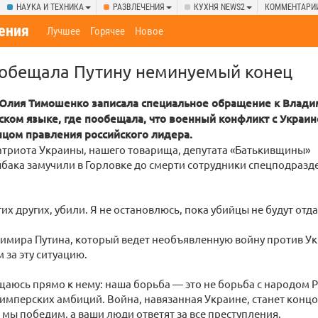
НАУКА И ТЕХНИКА
РАЗВЛЕЧЕНИЯ
КУХНЯ NEWS2
КОММЕНТАРИ
ения
Лучшее
Горячее
Новое
обещала Путину неминуемый конец
Юлия Тимошенко записала специальное обращение к Влади
сском языке, где пообещала, что военный конфликт с Украи
нцом правления российского лидера.
атриота Украины, нашего товарища, депутата «Батькивщины»
бака замучили в Горловке до смерти сотрудники спецподразд
гих других, убили. Я не остановлюсь, пока убийцы не будут отд
имира Путина, который ведет необъявленную войну против У
 за эту ситуацию.
щаюсь прямо к нему: наша борьба — это не борьба с народом 
имперских амбиций. Война, навязанная Украине, станет конц
 мы победим, а ваши люди ответят за все преступления.