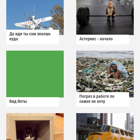
Да иди ты сам знаешь
куда
Астерикс - начало
Погряз в работе по
Вид Ялты
самое не хочу