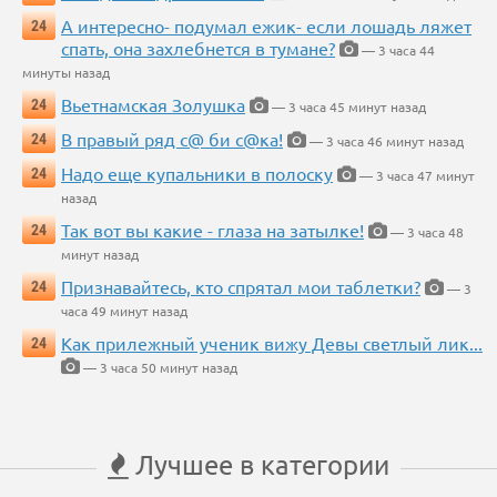
А интересно- подумал ежик- если лошадь ляжет
24
спать, она захлебнется в тумане?
— 3 часа 44
минуты назад
Вьетнамская Золушка
24
— 3 часа 45 минут назад
В правый ряд с@ би с@ка!
24
— 3 часа 46 минут назад
Надо еще купальники в полоску
24
— 3 часа 47 минут
назад
Так вот вы какие - глаза на затылке!
24
— 3 часа 48
минут назад
Признавайтесь, кто спрятал мои таблетки?
24
— 3
часа 49 минут назад
Как прилежный ученик вижу Девы светлый лик...
24
— 3 часа 50 минут назад
Лучшее в категории