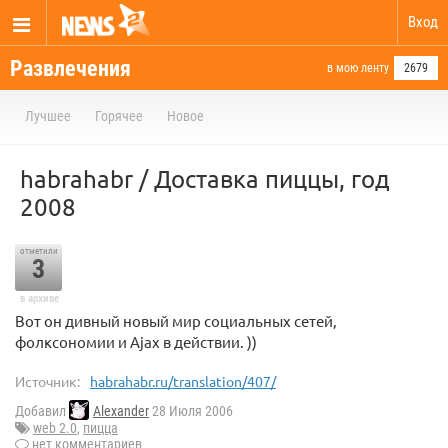
Вход
Развлечения
в мою ленту
2679
Лучшее
Горячее
Новое
habrahabr / Доставка пиццы, год
2008
отметили
3
в архиве
Вот он дивный новый мир социальных сетей,
фолксономии и Ajax в действии. ))
Источник:
habrahabr.ru/translation/407/
Добавил
Alexander
28 Июля 2006
web 2.0
,
пицца
нет комментариев