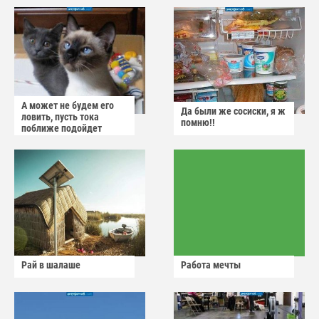
А может не будем его
Да были же сосиски, я ж
ловить, пусть тока
помню!!
поближе подойдет
Рай в шалаше
Работа мечты