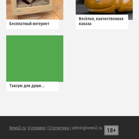
Весёлая, какчественная
Бесплатный интернет
какаха
Таксую для души...
News2.ru
:
О сервисе
|
Статистика
| admin@news2.ru
18+