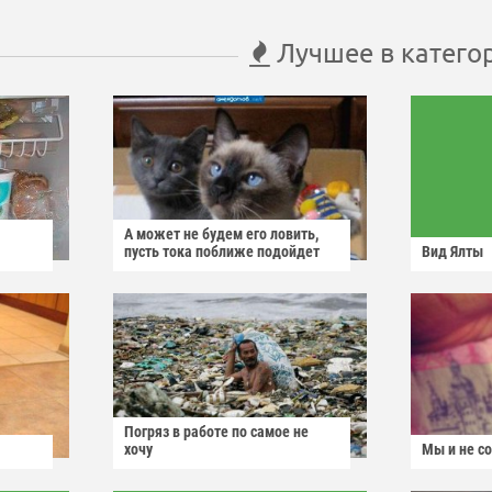
Лучшее в катего
А может не будем его ловить,
пусть тока поближе подойдет
Вид Ялты
Погряз в работе по самое не
хочу
Мы и не с