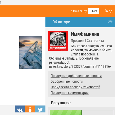
И
Вход
в мою ленту
2679
Об авторе
ИмяФамилия
Профиль
|
Статистика
Банят за: &quot;глянуть его
новости, то можно и банить.
2 типа новостей. 1.
Обсираем Запад. 2. Восхваление
режима&quot;
news2.ru/story/362377/comment1113316/
Последние добавленные новости
Одобренные новости
Френдлента последних новостей
Последние комментарии
Репутация: