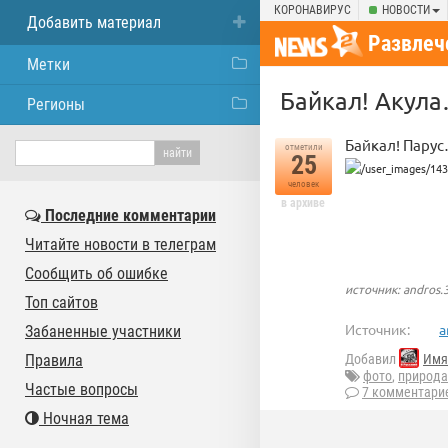
КОРОНАВИРУС
НОВОСТИ
Добавить материал
Развлеч
Метки
Байкал! Акул
Регионы
Байкал! Пару
отметили
25
человек
в архиве
Последние комментарии
Читайте новости в телеграм
Сообщить об ошибке
источник: andros.
Топ сайтов
Источник:
a
Забаненные участники
Правила
Добавил
Имя
фото
,
природа
Частые вопросы
7 комментари
Ночная тема