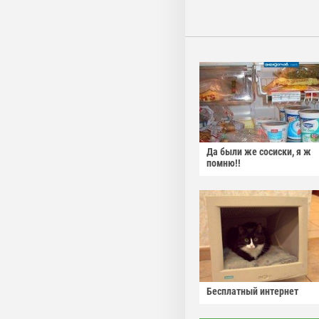
Да были же сосиски, я ж
помню!!
Бесплатный интернет