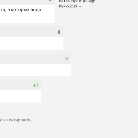
на главную страницу.
подробнее
→
та, в которых вода
0
0
+1
 комментировать