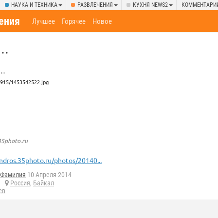
НАУКА И ТЕХНИКА
РАЗВЛЕЧЕНИЯ
КУХНЯ NEWS2
КОММЕНТАРИ
ения
Лучшее
Горячее
Новое
а…
с…
35photo.ru
ndros.35photo.ru/photos/20140...
Фамилия
10 Апреля 2014
Россия
,
Байкал
ев