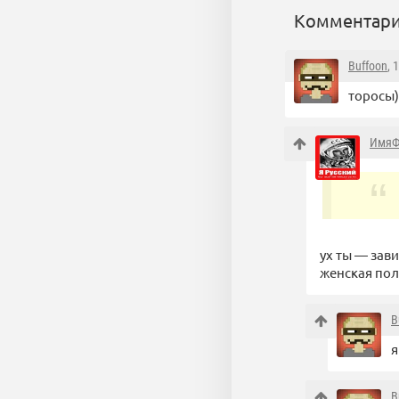
Комментари
Buffoon
, 
торосы)
ИмяФ
ух ты — зав
женская поло
B
я
B