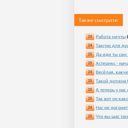
Также смотрите:
Работа мечты
24
Таксую для душ
24
Да иди ты сам
25
Астерикс - нач
25
Весёлая, какч
24
Такой должна 
25
А теперь у нас
25
Так вот он ка
25
Нас не догонят
24
Что вы щас там
25