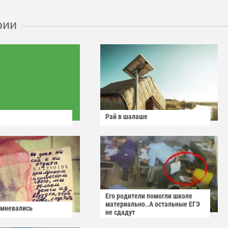
рии
Рай в шалаше
Его родители помогли школе
материально..А остальные ЕГЭ
омневались
не сдадут