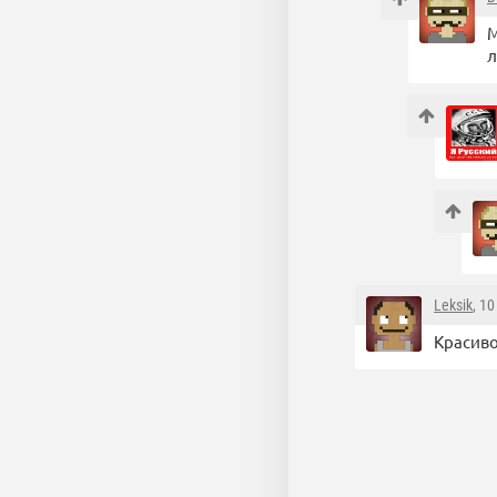
М
л
Leksik
, 1
Красиво