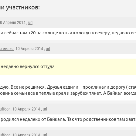
и участников:
10 Апреля 2014 ,
url
 а сейчас там +20 на солнце хоть и колотун к вечеру, недавно в
амилия
, 10 Апреля 2014 ,
url
недавно вернулся оттуда
идую. Все не решимся. Друзья ездили = проклинали дорогу ( ста
вина семьи все в теплые края и зарубеж тянет. А Байкал всегд
uffoon
, 10 Апреля 2014 ,
url
 родился недалеко от Байкала. Так что родственников там хват
uffoon
, 10 Апреля 2014 ,
url