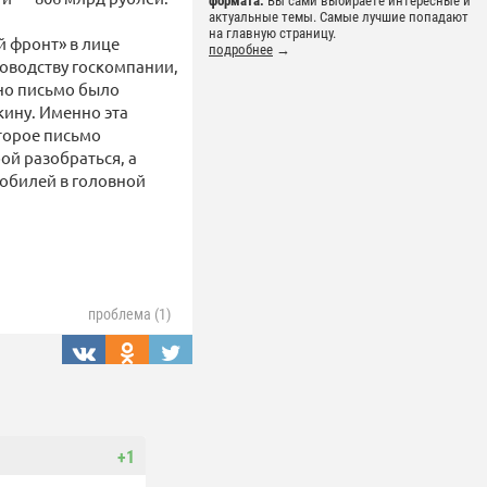
формата.
Вы сами выбираете интересные и
актуальные темы. Самые лучшие попадают
на главную страницу.
 фронт» в лице
подробнее
→
оводству госкомпании,
но письмо было
ину. Именно эта
Второе письмо
ой разобраться, а
мобилей в головной
проблема (1)
+1