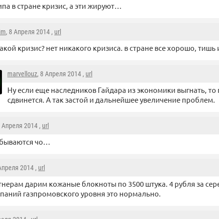
ипа в стране кризис, а эти жируют…
im
, 8 Апреля 2014 ,
url
акой кризис? нет никакого кризиса. в стране все хорошо, тишь 
marvellouz
, 8 Апреля 2014 ,
url
Ну если еще наследников Гайдара из экономики выгнать, то 
сдвинется. А так застой и дальнейшее увеличение проблем.
8 Апреля 2014 ,
url
сбываются чо…
 Апреля 2014 ,
url
нерам дарим кожаные блокноты по 3500 штука. 4 рубля за сер
паний газпромовского уровня это нормально.