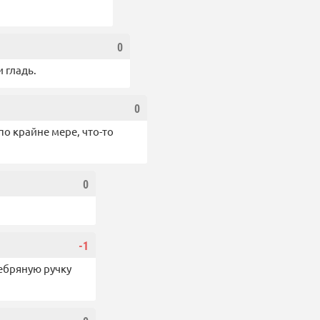
0
и гладь.
0
по крайне мере, что-то
0
-1
ебряную ручку