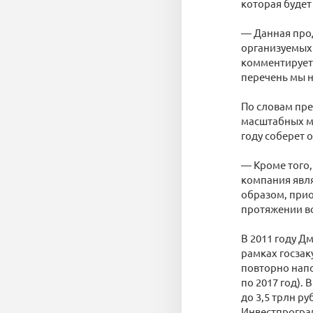
которая будет
— Данная прод
организуемых 
комментирует
перечень мы н
По словам пре
масштабных м
году соберет о
— Кроме того,
компания явля
образом, прио
протяжении вс
В 2011 году Д
рамках госзак
повторно напо
по 2017 год).
до 3,5 трлн ру
Инвестпрограм