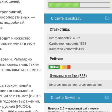
ских целей.
мероприятий,
рикорпоративных, —
О сайте izvestia.ru
 их подробный
и.
Статистика:
оводит множество
Всего новостей: 4082
овые имена» в этом
Одобрено новостей: 1853
я.
Качество новостей: 45%
нерами. Регулярно
Рейтинг
умы, совещания. Таким
использоваться нами на
Отзывы о сайте (383)
не стоит внимания. стоит внимания
оды госкомпаний в
чении госкомпаниям
ии за пять лет (с 2013
О сайте News2.ru
 в годовом выражении,
рлн рублей (МСФО).
Новости 2.0 — новостной сайт нового
-й — 806 млрд рублей.