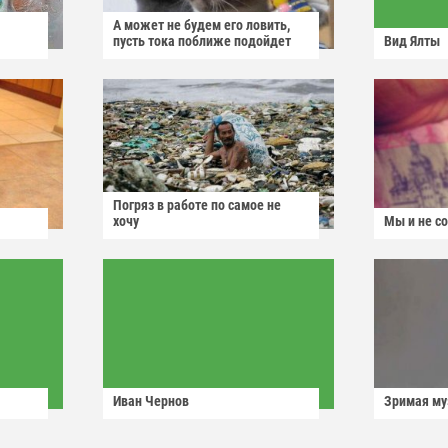
А может не будем его ловить,
пусть тока поближе подойдет
Вид Ялты
Погряз в работе по самое не
хочу
Мы и не с
Иван Чернов
Зримая м