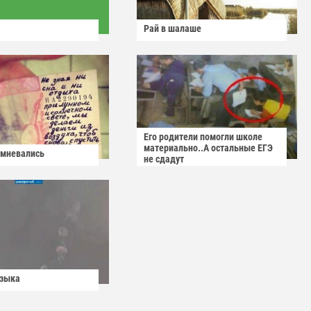
Рай в шалаше
Его родители помогли школе
материально..А остальные ЕГЭ
омневались
не сдадут
узыка