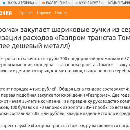
НАУКА И ТЕХНИКА
РАЗВЛЕЧЕНИЯ
КУХНЯ NEWS2
КОММЕНТАРИ
ения
Лучшее
Горячее
Новое
рома» закупает шариковые ручки из се
зации расходов «Газпром трансгаз То
олее дешевый металл)
» грозит отключить от трубы 700 предприятий-должников в 57
ерняя компания концерна — «Газпром трансгаз Томск» — закуп
ек, все детали которых, кроме стержня, выполнены из серебра
стоит порядка 4 тыс. рублей. Общая цена тендера составляет 49
е первая подобная закупка томской дочки «Газпрома». Два года
к» отмечал 35-летие компании, и к празднику руководство ком
ков, 100 булавок и 70 запонок из золота 585-й пробы со вставк
упки составила 2,85 млн рублей, каждое изделие стоило в средн
в пресс-службе «Газпром трансгаз Томск», ручки являются наг