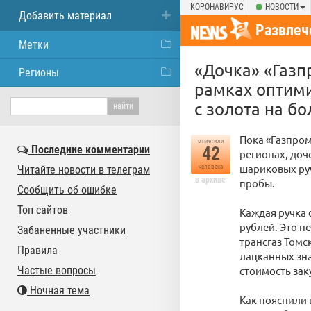
КОРОНАВИРУС
НОВОСТИ
Добавить материал
Развлеч
Метки
«Дочка» «Газп
Регионы
рамках оптими
с золота на б
Пока «Газпром
отметили
Последние комментарии
42
регионах, доч
шариковых руч
Читайте новости в телеграм
человека
в архиве
пробы.
Сообщить об ошибке
Топ сайтов
Каждая ручка 
рублей. Это н
Забаненные участники
трансгаз Томс
Правила
лацканных зна
Частые вопросы
стоимость зак
Ночная тема
Как пояснили 