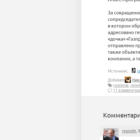
За сокращени
сопредседател
в котором об
адресовано г
«дочка» «Газп
отправлено пр
также объекти
компании, а т
Источник:
i
Добавил
Ник
газпром
,
сере
11 комментар
Комментари
rasputin
, 