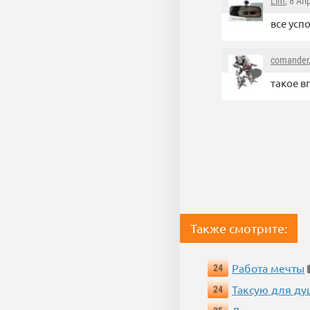
Lim
, 8 Ап
все усп
comander
такое в
Также смотрите:
Работа мечты
24
Таксую для душ
24