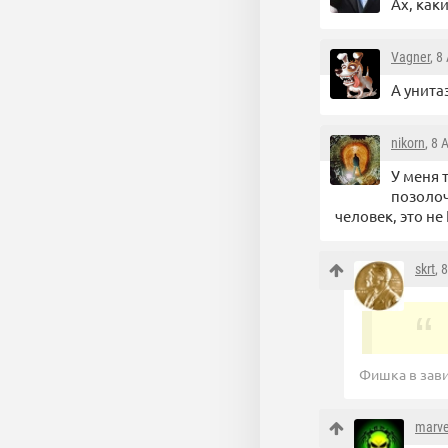
Ах, как
Vagner
, 8
А унита
nikorn
, 8
У меня 
позолоч
человек, это не
skrt
, 
Фишка в завис
marve