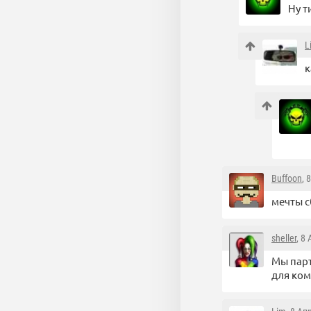
Ну т
L
к
Buffoon
, 
мечты 
sheller
, 8
Мы парт
для ком