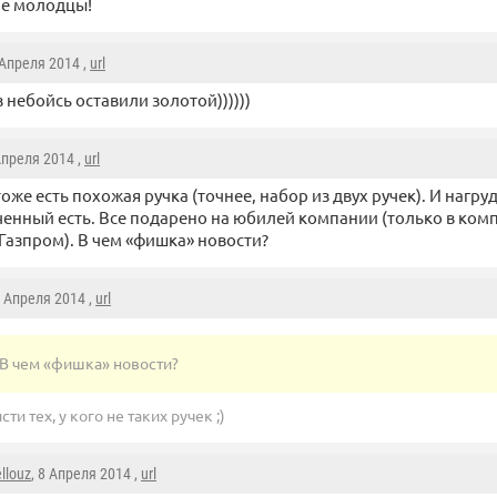
ие молодцы!
 Апреля 2014 ,
url
з небойсь оставили золотой))))))
 Апреля 2014 ,
url
тоже есть похожая ручка (точнее, набор из двух ручек). И нагру
енный есть. Все подарено на юбилей компании (только в комп
 Газпром). В чем «фишка» новости?
8 Апреля 2014 ,
url
В чем «фишка» новости?
ти тех, у кого не таких ручек ;)
llouz
, 8 Апреля 2014 ,
url