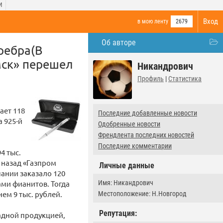
И
Вход
в мою ленту
2679
Об авторе
ребра(В
мск» перешел
Никандрович
Профиль
|
Статистика
ает 118
Последние добавленные новости
 925-й
Одобренные новости
Френдлента последних новостей
Последние комментарии
4 тыс.
 назад «Газпром
Личные данные
пании заказало 120
ами фианитов. Тогда
Имя: Никандрович
ем 9 тыс. рублей.
Местоположение: Н.Новгород
Репутация:
радной продукцией,