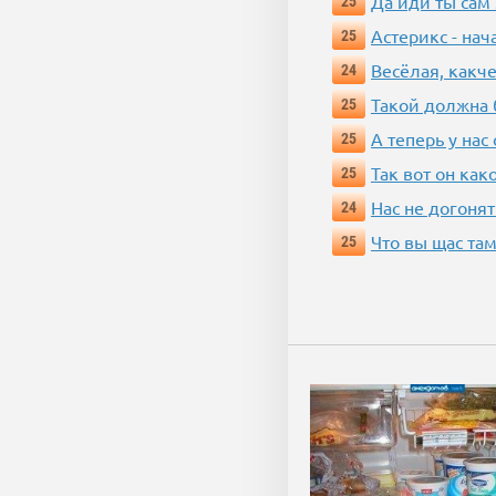
Да иди ты сам
25
Астерикс - нач
25
Весёлая, какч
24
Такой должна 
25
А теперь у нас
25
Так вот он ка
25
Нас не догонят
24
Что вы щас там
25