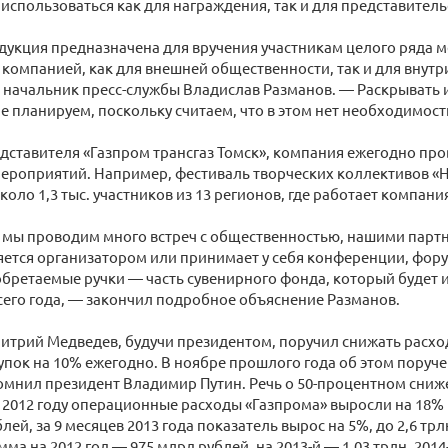
 использоваться как для награждения, так и для представитель
укция предназначена для вручения участникам целого ряда 
компанией, как для внешней общественности, так и для внут
 начальник пресс-службы Владислав Разманов. — Раскрывать
е планируем, поскольку считаем, что в этом нет необходимост
дставителя «Газпром трансгаз Томск», компания ежегодно пр
ероприятий. Например, фестиваль творческих коллективов «Н
коло 1,3 тыс. участников из 13 регионов, где работает компани
 мы проводим много встреч с общественностью, нашими парт
ется организатором или принимает у себя конференции, фор
бретаемые ручки — часть сувенирного фонда, который будет 
его года, — закончил подробное объяснение Разманов.
митрий Медведев, будучи президентом, поручил снижать расх
упок на 10% ежегодно. В ноябре прошлого года об этом пору
мнил президент Владимир Путин. Речь о 50-процентном снижен
 В 2012 году операционные расходы «Газпрома» выросли на 18%
блей, за 9 месяцев 2013 года показатель вырос на 5%, до 2,6 т
ма на 2012 год — 975 млрд рублей, на 2013-й — 1,03 трлн, 2014