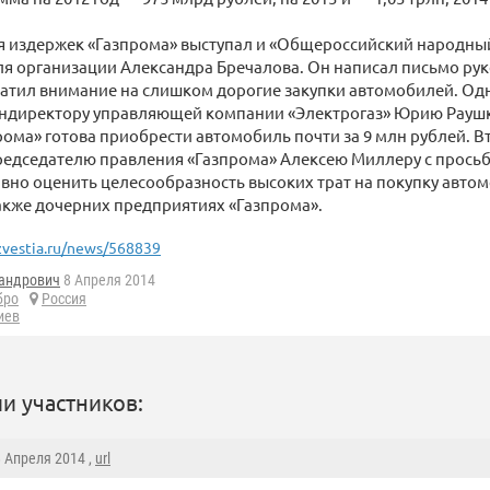
я издержек «Газпрома» выступал и «Общероссийский народный
я организации Александра Бречалова. Он написал письмо рук
ратил внимание на слишком дорогие закупки автомобилей. Од
ендиректору управляющей компании «Электрогаз» Юрию Раушк
рома» готова приобрести автомобиль почти за 9 млн рублей. 
едседателю правления «Газпрома» Алексею Миллеру с просьб
вно оценить целесообразность высоких трат на покупку авто
акже дочерних предприятиях «Газпрома».
zvestia.ru/news/568839
андрович
8 Апреля 2014
бро
Россия
иев
и участников:
8 Апреля 2014 ,
url