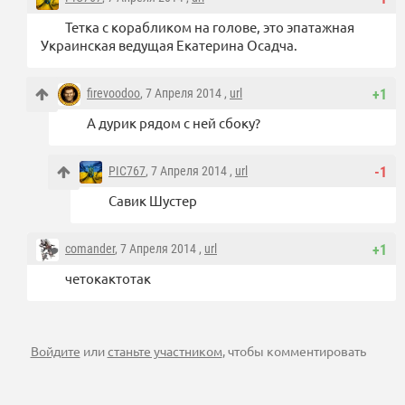
Тетка с корабликом на голове, это эпатажная
Украинская ведущая Екатерина Осадча.
firevoodoo
, 7 Апреля 2014 ,
url
+1
А дурик рядом с ней сбоку?
PIC767
, 7 Апреля 2014 ,
url
-1
Савик Шустер
comander
, 7 Апреля 2014 ,
url
+1
четокактотак
Войдите
или
станьте участником
, чтобы комментировать