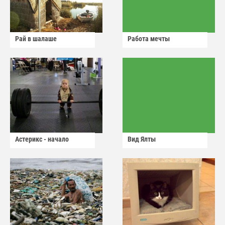
Рай в шалаше
Работа мечты
Астерикс - начало
Вид Ялты