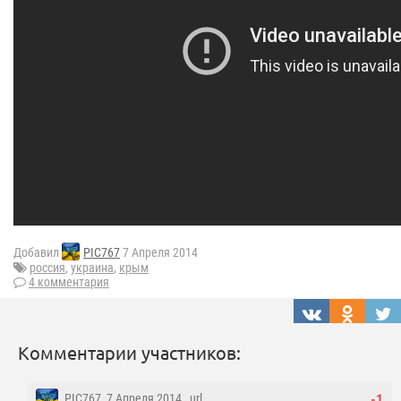
Добавил
PIC767
7 Апреля 2014
россия
,
украина
,
крым
4 комментария
Комментарии участников:
PIC767
, 7 Апреля 2014 ,
url
-1