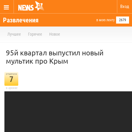
Вход
Развлечения
в мою ленту
2679
Лучшее
Горячее
Новое
95й квартал выпустил новый
мультик про Крым
отметили
7
в архиве