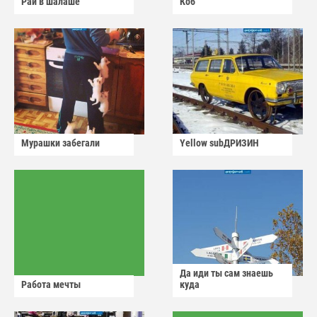
Рай в шалаше
Коб
Мурашки забегали
Yellow subДРИЗИН
Да иди ты сам знаешь
Работа мечты
куда