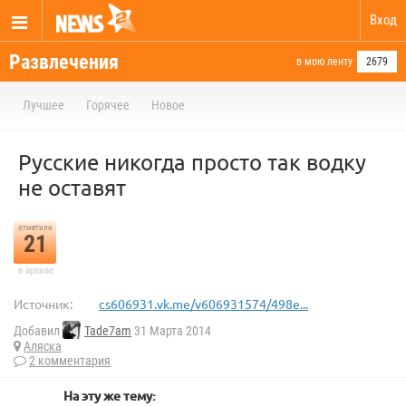
Вход
Развлечения
в мою ленту
2679
Лучшее
Горячее
Новое
Русские никогда просто так водку
не оставят
отметили
21
в архиве
Источник:
cs606931.vk.me/v606931574/498e...
Добавил
Tade7am
31 Марта 2014
Аляска
2 комментария
На эту же тему: