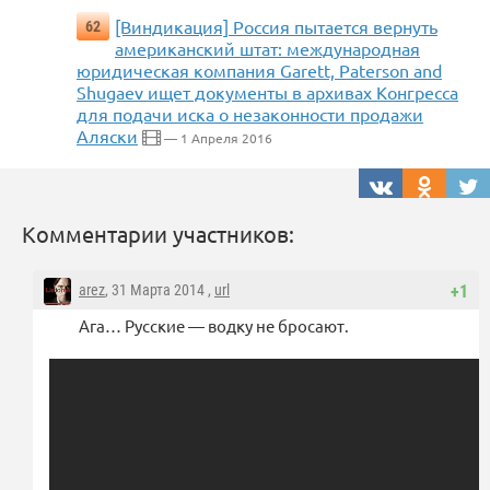
[Виндикация] Россия пытается вернуть
62
американский штат: международная
юридическая компания Garett, Paterson and
Shugaev ищет документы в архивах Конгресса
для подачи иска о незаконности продажи
Аляски
— 1 Апреля 2016
Комментарии участников:
arez
, 31 Марта 2014 ,
url
+1
Ага… Русские — водку не бросают.