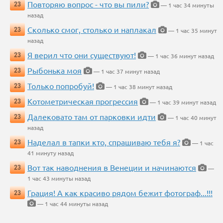
Повторяю вопрос - что вы пили?
23
— 1 час 34 минуты
назад
Сколько смог, столько и наплакал
23
— 1 час 35 минут
назад
Я верил что они существуют!
23
— 1 час 36 минут назад
Рыбонька моя
23
— 1 час 37 минут назад
Только попробуй!
23
— 1 час 38 минут назад
Котометрическая прогрессия
23
— 1 час 39 минут назад
Далековато там от парковки идти
23
— 1 час 40 минут
назад
Наделал в тапки кто, спрашиваю тебя я?
23
— 1 час
41 минуту назад
Вот так наводнения в Венеции и начинаются
23
—
1 час 43 минуты назад
Грация! А как красиво рядом бежит фотограф...!!!
23
— 1 час 44 минуты назад