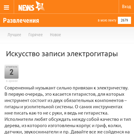
Вход
Развлечения
в мою ленту
2679
Лучшее
Горячее
Новое
Искусство записи электрогитары
отметили
2
в архиве
Cовременный музыкант сильно привязан к электричеству.
В первую очередь, это касается гитаристов, для которых
инструмент состоит из двух обязательных компонентов –
гитары и усилительной системы. О самих инструментах
мне писать как-то не с руки, я ведь не гитаристка.
Исполнители любят обсуждать между собой качество и тип
дерева, из которого изготовлены корпус и гриф, колки,
датчики, звукосниматели и пр. Давайте все же сойдемся на