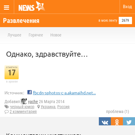
Вход
Развлечения
в мою ленту
2679
Лучшее
Горячее
Новое
Однако, здравствуйте…
отметили
17
в архиве
Источник:
fbcdn-sphotos-c-a.akamaihd.net...
Добавил
yache
26 Марта 2014
черный юмор
Украина
,
Россия
2 комментария
проблема (1)