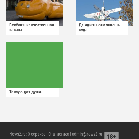
Весёлая, какчественная
Да иди ты сам знаешь
какаха
куда
Таксую для души...
News2.ru
:
О сервисе
|
Статистика
| admin@news2.ru
18+