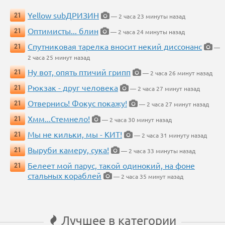
Yellow subДРИЗИН
21
— 2 часа 23 минуты назад
Оптимисты... блин
21
— 2 часа 24 минуты назад
Спутниковая тарелка вносит некий диссонанс
21
—
2 часа 25 минут назад
Ну вот, опять птичий грипп
21
— 2 часа 26 минут назад
Рюкзак - друг человека
21
— 2 часа 27 минут назад
Отвернись! Фокус покажу!
21
— 2 часа 27 минут назад
Хмм...Стемнело!
21
— 2 часа 30 минут назад
Мы не кильки, мы - КИТ!
21
— 2 часа 31 минуту назад
Выруби камеру, сука!
21
— 2 часа 33 минуты назад
Белеет мой парус, такой одинокий, на фоне
21
стальных кораблей
— 2 часа 35 минут назад
Лучшее в категории