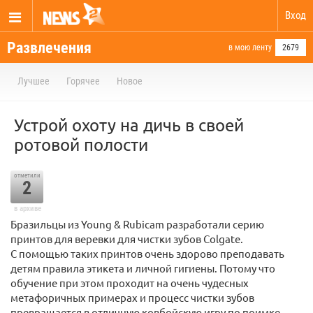
Вход
Развлечения
в мою ленту
2679
Лучшее
Горячее
Новое
Устрой охоту на дичь в своей
ротовой полости
отметили
2
в архиве
Бразильцы из Young & Rubicam разработали серию
принтов для веревки для чистки зубов Colgate.
С помощью таких принтов очень здорово преподавать
детям правила этикета и личной гигиены. Потому что
обучение при этом проходит на очень чудесных
метафоричных примерах и процесс чистки зубов
превращается в отличную ковбойскую игру по поимке