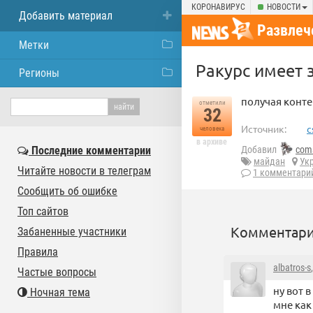
КОРОНАВИРУС
НОВОСТИ
Добавить материал
Развлеч
Метки
Ракурс имеет 
Регионы
получая конте
отметили
32
Источник:
c
человека
в архиве
Последние комментарии
Добавил
com
майдан
Ук
Читайте новости в телеграм
1 комментари
Сообщить об ошибке
Топ сайтов
Комментари
Забаненные участники
Правила
albatros-s
Частые вопросы
ну вот в
Ночная тема
мне как