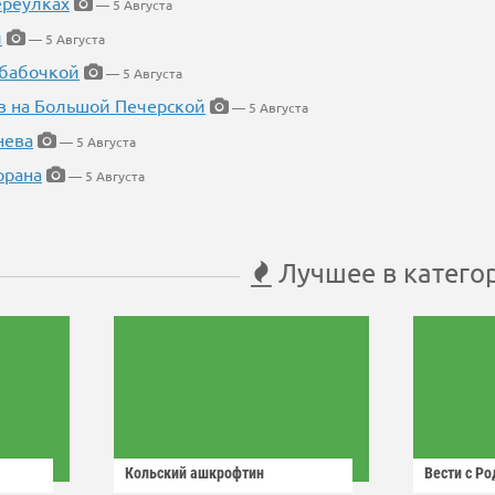
ереулках
— 5 Августа
й
— 5 Августа
 бабочкой
— 5 Августа
в на Большой Печерской
— 5 Августа
нева
— 5 Августа
орана
— 5 Августа
Лучшее в катего
Кольский ашкрофтин
Вести с Р