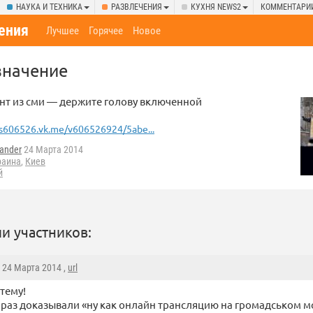
НАУКА И ТЕХНИКА
РАЗВЛЕЧЕНИЯ
КУХНЯ NEWS2
КОММЕНТАРИ
ения
Лучшее
Горячее
Новое
значение
нт из сми — держите голову включенной
s606526.vk.me/v606526924/5abe...
ander
24 Марта 2014
раина
,
Киев
й
и участников:
, 24 Марта 2014 ,
url
 тему!
 раз доказывали «ну как онлайн трансляцию на громадськом м