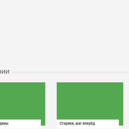
рии
одины
Старики, шаг вперёд