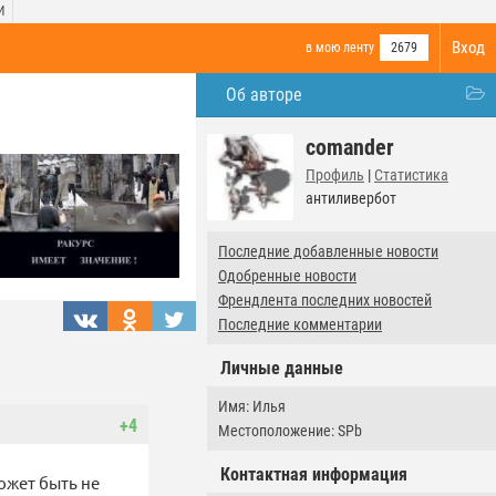
И
Вход
в мою ленту
2679
Об авторе
comander
Профиль
|
Статистика
антиливербот
Последние добавленные новости
Одобренные новости
Френдлента последних новостей
Последние комментарии
Личные данные
Имя: Илья
+4
Местоположение: SPb
Контактная информация
ожет быть не