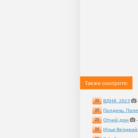
Также смотрите:
ВДНХ, 2023
25
Полдень. Пол
25
Отчий дом
25
—
Илья Великий
25