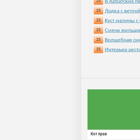
В Арбатских п
25
Лодка с ветло
25
Куст малины с
25
Смена жильцо
25
Волшебная си
25
Интерьер рест
25
Кот прав