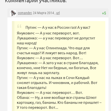
Комментарии участников:
comander
, 24 Марта 2014 ,
url
+5
Путин: — А у нас в России газ! А у вас?
Янукович: — А у нас переворот, вот.
Лукашенко: — а у нас переворот не допустит
наш народ!
Путин: — А у нас Олимпиада. Что еще для
счастья надо? И ликует весь народ. Вот!
Янукович: — А у нас переворот. Вот…
Лукашенко: — А зато у нас в стране Благодаря,
конечно, мне Нет ни бедных, ни богатых, Все
живут лишь на зарплату.
Путин: — А у нас на лыжах в Сочи Каждый
сможет отдыхать. И чиновник, и рабочий. Вот
такая благодать!
Янукович: — А у нас переворот… Вот.
Обама: — Ну, а мне вообще все страны Шлют
картошку, газ, бананы. Кто бананы не пришлет –
У того переворот. Вот...