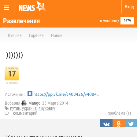
Вход
Развлечения
в мою ленту
2679
Лучшее
Горячее
Новое
)))))))
отметили
17
в архиве
Источник:
https://pp.vk.me/c408426/v4084...
Добавил
Mangol
23 Марта 2014
путин
,
украина
,
янукович
1 комментарий
проблема (1)