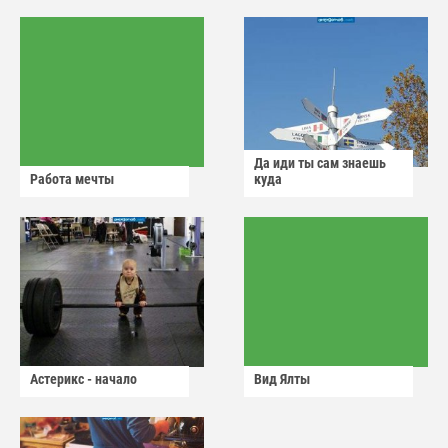
Да иди ты сам знаешь
Работа мечты
куда
Астерикс - начало
Вид Ялты