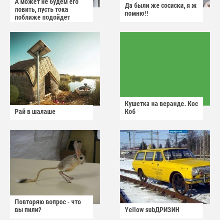
А может не будем его
Да были же сосиски, я ж
ловить, пусть тока
помню!!
поближе подойдет
Кушетка на веранде. Кос
Рай в шалаше
Коб
Повторяю вопрос - что
вы пили?
Yellow subДРИЗИН