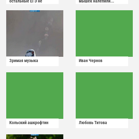
остальные ЕГЭ не
мышек налепили...
сдадут
Зримая музыка
Иван Чернов
Кольский ашкрофтин
Любовь Титова