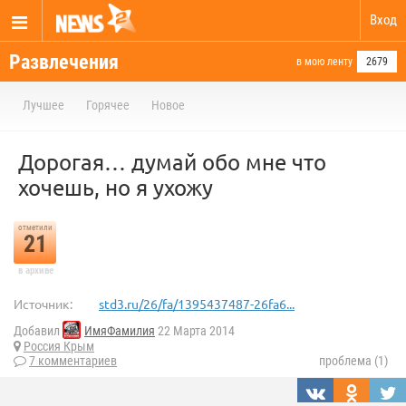
Вход
Развлечения
в мою ленту
2679
Лучшее
Горячее
Новое
Дорогая… думай обо мне что
хочешь, но я ухожу
отметили
21
в архиве
Источник:
std3.ru/26/fa/1395437487-26fa6...
Добавил
ИмяФамилия
22 Марта 2014
Россия Крым
7 комментариев
проблема (1)