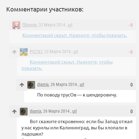
Комментарии участников:
fStrange
, 22 Марта 2014 ,
url
-9
Комментарий скрыт. Нажмите, чтобы показать.
PIC767
, 22 Марта 2014 ,
url
-6
Комментарий скрыт. Нажмите, чтобы
показать.
djamix
, 26 Марта 2014 ,
url
0
По поводу трусОв — к шендеровичу.
djamix
, 26 Марта 2014 ,
url
0
Вот скажите откровенно: если бы Запад отжал
у нас курилы или Калининград, вы бы хлопали в
ладошки?