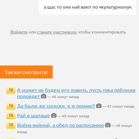
а щас то они наё вают по «культурному».
Войдите
или
станьте участником
, чтобы комментировать
Также смотрите:
А может не будем его ловить, пусть тока поближе
16
подойдет
— 46 минут назад
Да были же сосиски, я ж помню!!
16
— 47 минут назад
Рай в шалаше
16
— 48 минут назад
Война войной, а обед по расписанию
15
— 49 минут
назад