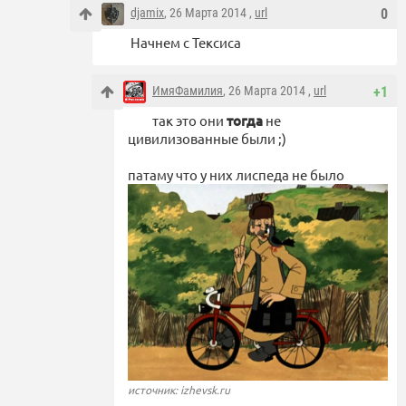
djamix
, 26 Марта 2014 ,
url
0
Начнем с Тексиса
ИмяФамилия
, 26 Марта 2014 ,
url
+1
так это они
тогда
не
цивилизованные были ;)
патаму что у них лиспеда не было
источник: izhevsk.ru