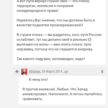
А вот путя вернул стране своё — это плохо,
терроризм, аннексия и попрание
международного права?
Неужели у Вас мнение, что мы должны быть в
качестве подметки проамериканской7
В стране плохо — вы радуетесь, мол, путя Россию
ослабляет, тут мы делаем своё и реально (!)
вылезаем из жопы — вам опять плохо: путя
мерзавец, потому что не слушается америку.
Так какого ляду вам, неликвидам, надо?
fStrange
, 26 Марта 2014 ,
url
0
К чему это?
Я против аннексий. Любых. Что Запад
аннексировал. Напомните. А потом пытайтесь
сравнивать.