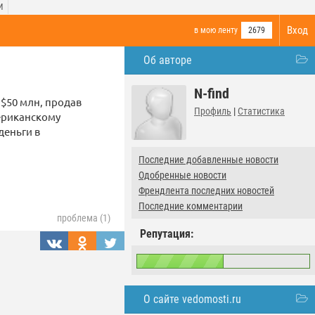
И
Вход
в мою ленту
2679
Об авторе
N-find
$50 млн, продав
Профиль
|
Статистика
мериканскому
деньги в
Последние добавленные новости
Одобренные новости
Френдлента последних новостей
Последние комментарии
проблема (1)
Репутация:
О сайте vedomosti.ru