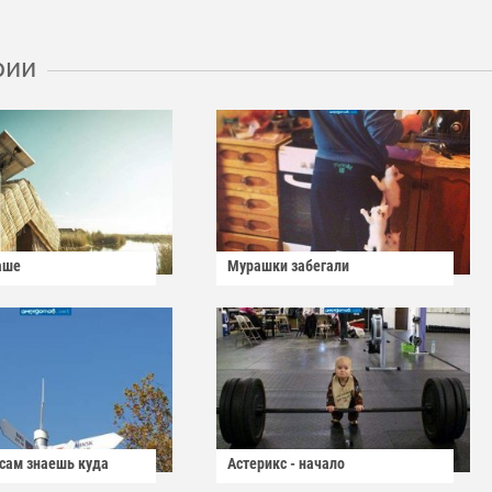
рии
аше
Мурашки забегали
 сам знаешь куда
Астерикс - начало