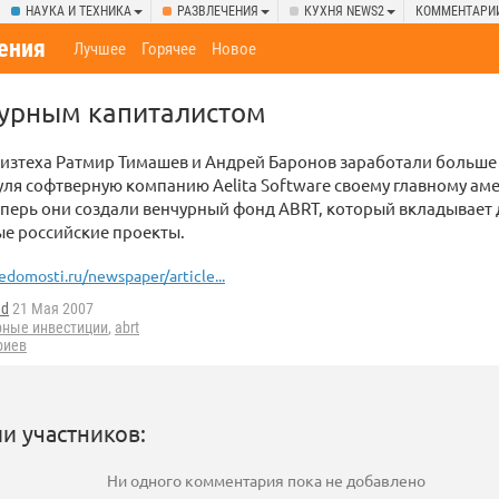
НАУКА И ТЕХНИКА
РАЗВЛЕЧЕНИЯ
КУХНЯ NEWS2
КОММЕНТАРИ
ения
Лучшее
Горячее
Новое
чурным капиталистом
изтеха Ратмир Тимашев и Андрей Баронов заработали больше 
уля софтверную компанию Aelita Software своему главному а
еперь они создали венчурный фонд ABRT, который вкладывает 
е российские проекты.
edomosti.ru/newspaper/article...
nd
21 Мая 2007
рные инвестиции
,
abrt
риев
и участников:
Ни одного комментария пока не добавлено