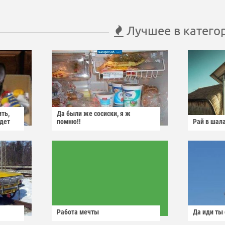
Лучшее в катего
ить,
Да были же сосиски, я ж
йдет
помню!!
Рай в шал
Работа мечты
Да иди ты