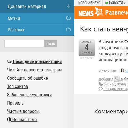
КОРОНАВИРУС
НОВОСТИ
Добавить материал
Развлеч
Метки
Как стать вен
Регионы
Выпускники Ф
отметили
4
созданную с н
конкуренту. Т
человека
в архиве
инновационны
Последние комментарии
Читайте новости в телеграм
Источник:
v
Сообщить об ошибке
Добавил
N-fi
бизнес
,
венчу
Топ сайтов
нет коммента
Забаненные участники
Правила
Комментари
Частые вопросы
Ночная тема