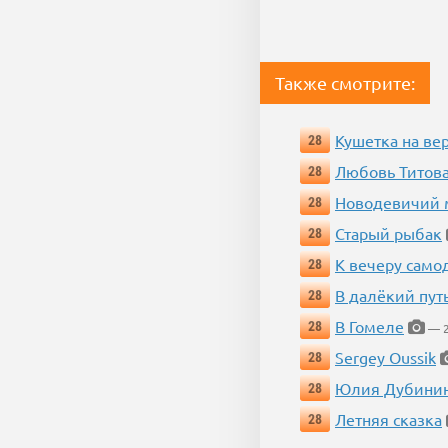
Также смотрите:
Кушетка на ве
28
Любовь Титова
28
Новодевичий м
28
Старый рыбак
28
К вечеру само
28
В далёкий пут
28
В Гомеле
28
— 2
Sergey Oussik
28
Юлия Дубини
28
Летняя сказка
28