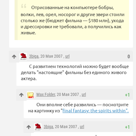
Отрисованные на компьютере бобры,
волки, лев, орел, носорог и другие звери стоили
столько же (бюджет фильма — $180 млн), ухода
и дрессировки не требовали, а получились как
живые.
3biga
, 20 Мая 2007 ,
url
0
С развитием технологий можно будет вообще
делать "настоящие" фильмы без единого живого
актера.
Max Folder
, 20 Мая 2007 ,
url
+1
Они вполне себе развились — посмотрите
на картинку из "
final fantasy: the spirits within".
3biga
, 20 Мая 2007 ,
url
+1