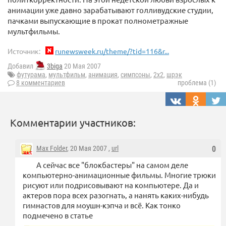
анимации уже давно зарабатывают голливудские студии,
пачками выпускающие в прокат полнометражные
мультфильмы.
Источник:
runewsweek.ru/theme/?tid=116&r...
Добавил
3biga
20 Мая 2007
футурама
,
мультфильм
,
анимация
,
симпсоны
,
2x2
,
шрэк
8 комментариев
проблема (1)
Комментарии участников:
Max Folder
, 20 Мая 2007 ,
url
0
А сейчас все "блокбастеры" на самом деле
компьютерно-анимационные фильмы. Многие трюки
рисуют или подрисовывают на компьютере. Да и
актеров пора всех разогнать, а нанять каких-нибудь
гимнастов для моушн-кэпча и всё. Как тонко
подмечено в статье