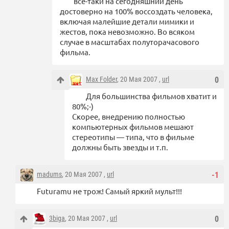
все-таки на сегодняшний день
достоверно на 100% воссоздать человека,
включая малейшие детали мимики и
жестов, пока невозможно. Во всяком
случае в масштабах полуторачасового
фильма.
Max Folder
, 20 Мая 2007 ,
url
0
Для большинства фильмов хватит и
80%;-)
Скорее, внедрению полностью
компьютерных фильмов мешают
стереотипы — типа, что в фильме
должны быть звезды и т.п.
madums
, 20 Мая 2007 ,
url
-1
Futuramu не трож! Самый яркий мульт!!!
3biga
, 20 Мая 2007 ,
url
0