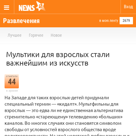
Вход
Развлечения
в мою ленту
2679
Лучшее
Горячее
Новое
Мультики для взрослых стали
важнейшим из искусств
отметили
44
в архиве
На Западе для таких взрослых-детей придумали
специальный термин — «кидалт». Мультфильмы для
взрослых — это едва ли не единственная альтернатива
стремительно «стареющему» телевидению «больших»
каналов. Во многих случаях они становятся символом
свободы от условностей взрослого общества вроде
политкорректности. На этой недетской любви взрослых к