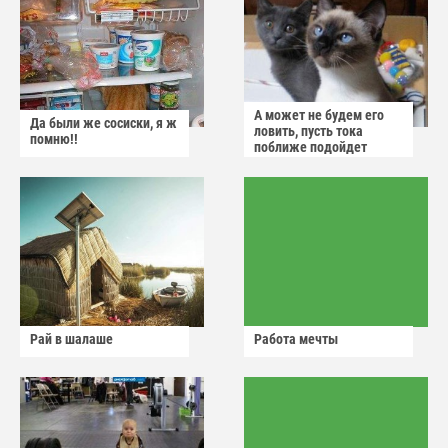
А может не будем его
Да были же сосиски, я ж
ловить, пусть тока
помню!!
поближе подойдет
Рай в шалаше
Работа мечты