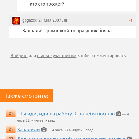
кто его трожет?
gogaxxx
, 21 Мая 2007 ,
url
-1
Задрали! Прям какой-то праздник бояна
Войдите
или
станьте участником
, чтобы комментировать
Также смотрите:
- Ты иди, иди на работу. Я за тебя посплю
21
— 4
часа 32 минуты назад
Завалили
21
— 4 часа 33 минуты назад
Дальше не поеду, чтобы не разрушать счастья
22