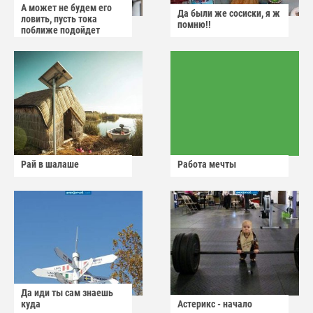
А может не будем его
Да были же сосиски, я ж
ловить, пусть тока
помню!!
поближе подойдет
Рай в шалаше
Работа мечты
Да иди ты сам знаешь
куда
Астерикс - начало