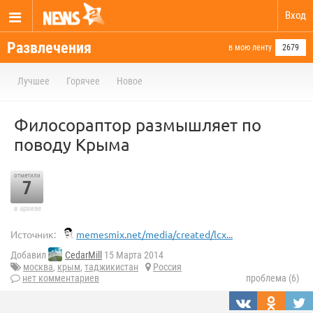
Вход
Развлечения
в мою ленту
2679
Лучшее
Горячее
Новое
Филосораптор размышляет по
поводу Крыма
отметили
7
в архиве
Источник:
memesmix.net/media/created/lcx...
Добавил
CedarMill
15 Марта 2014
москва
,
крым
,
таджикистан
Россия
нет комментариев
проблема (6)