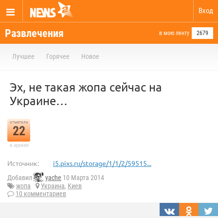
Вход
Развлечения
в мою ленту
2679
Лучшее
Горячее
Новое
Эх, не такая жопа сейчас на
Украине…
отметили
22
в архиве
Источник:
i5.pixs.ru/storage/1/1/2/59515...
Добавил
yache
10 Марта 2014
жопа
Украина
,
Киев
10 комментариев