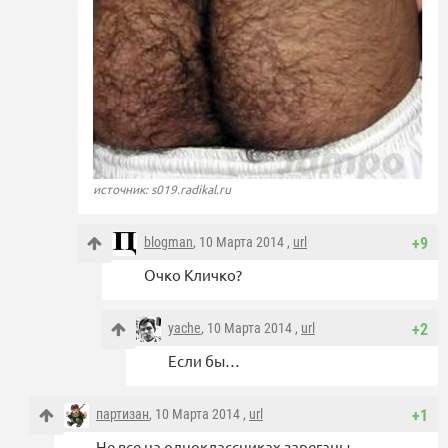
источник: s019.radikal.ru
blogman
, 10 Марта 2014 ,
url
+9
Очко Кличко?
yache
, 10 Марта 2014 ,
url
+2
Если бы…
партизан
, 10 Марта 2014 ,
url
+1
Не все на одноклассниках зареганы…