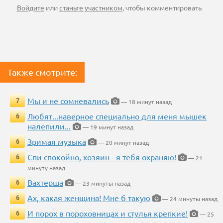
Войдите
или
станьте участником
, чтобы комментировать
Также смотрите:
Мы и не сомневались
7
— 18 минут назад
Любят...наверное специально для меня мышек
6
налепили...
— 19 минут назад
Зримая музыка
6
— 20 минут назад
Спи спокойно, хозяин - я тебя охраняю!
6
— 21
минуту назад
Вахтерша
6
— 23 минуты назад
Ах, какая женщина! Мне б такую
6
— 24 минуты назад
И порох в пороховницах и стулья крепкие!
6
— 25