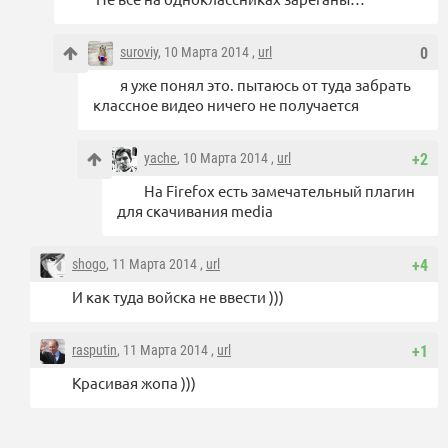
suroviy
, 10 Марта 2014 ,
url
0
я уже понял это. пытаюсь от туда забрать
классное видео ничего не получается
yache
, 10 Марта 2014 ,
url
+2
На Firefox есть замечательный плагин
для скачивания media
shogo
, 11 Марта 2014 ,
url
+4
И как туда войска не ввести )))
rasputin
, 11 Марта 2014 ,
url
+1
Красивая жопа )))