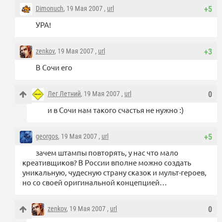
Dimonuch
, 19 Мая 2007 ,
url
+5
УРА!
zenkov
, 19 Мая 2007 ,
url
+3
В Сочи его
Лег Летний
, 19 Мая 2007 ,
url
0
и в Сочи нам такого счастья не нужно :)
georgos
, 19 Мая 2007 ,
url
+5
зачем штампы повторять, у нас что мало
креативщиков? В России вполне можно создать
уникальную, чудесную страну сказок и мульт-героев,
но со своей оригинальной концепцией…
zenkov
, 19 Мая 2007 ,
url
0