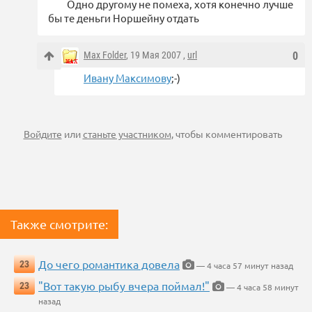
Одно другому не помеха, хотя конечно лучше
бы те деньги Норшейну отдать
Max Folder
, 19 Мая 2007 ,
url
0
Ивану Максимову
;-)
Войдите
или
станьте участником
, чтобы комментировать
Также смотрите:
До чего романтика довела
23
— 4 часа 57 минут назад
"Вот такую рыбу вчера поймал!"
23
— 4 часа 58 минут
назад