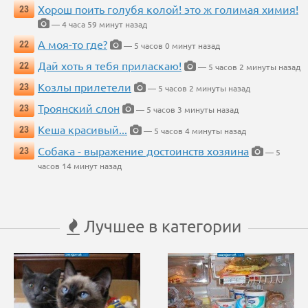
Хорош поить голубя колой! это ж голимая химия!
23
— 4 часа 59 минут назад
А моя-то где?
22
— 5 часов 0 минут назад
Дай хоть я тебя приласкаю!
22
— 5 часов 2 минуты назад
Козлы прилетели
23
— 5 часов 2 минуты назад
Троянский слон
23
— 5 часов 3 минуты назад
Кеша красивый...
23
— 5 часов 4 минуты назад
Собака - выражение достоинств хозяина
23
— 5
часов 14 минут назад
Лучшее в категории