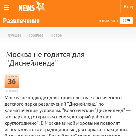
Вход
Развлечения
в мою ленту
2679
Лучшее
Горячее
Новое
Москва не годится для
"Диснейленда"
отметили
36
в архиве
Москва не подходит для строительства классического
детского парка развлечений "Диснейленд" по
климатическим условиям. "Классический "Диснейленд" —
это парк под открытым небом, который работает
круглогодично". В Москве зимой морозы не позволят
использовать все традиционные для парка аттракционы.
В то же время парк "Диснейленд" скоро появится под