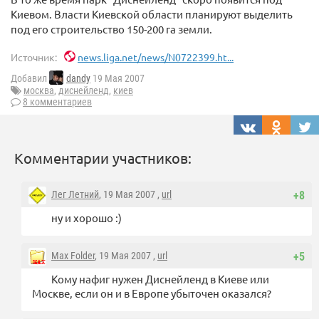
Киевом. Власти Киевской области планируют выделить
под его строительство 150-200 га земли.
Источник:
news.liga.net/news/N0722399.ht...
Добавил
dandy
19 Мая 2007
москва
,
диснейленд
,
киев
8 комментариев
Комментарии участников:
Лег Летний
, 19 Мая 2007 ,
url
+8
ну и хорошо :)
Max Folder
, 19 Мая 2007 ,
url
+5
Кому нафиг нужен Диснейленд в Киеве или
Москве, если он и в Европе убыточен оказался?