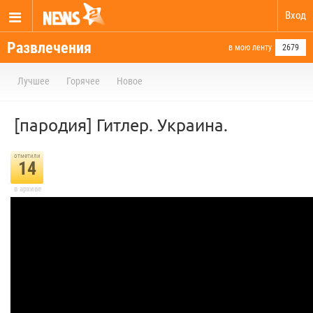
Вход
Развлечения
в мою ленту
2679
Лучшее
Горячее
Новое
[пародия] Гитлер. Украина.
отметили
14
в архиве