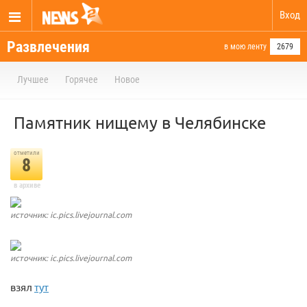
Вход
Развлечения
в мою ленту
2679
Лучшее
Горячее
Новое
Памятник нищему в Челябинске
отметили
8
в архиве
источник: ic.pics.livejournal.com
источник: ic.pics.livejournal.com
взял
тут