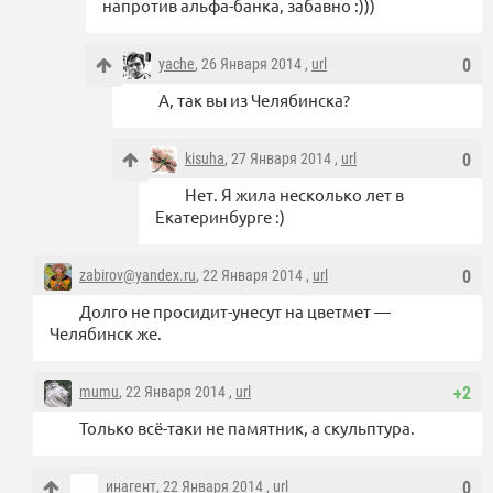
напротив альфа-банка, забавно :)))
yache
, 26 Января 2014 ,
url
0
А, так вы из Челябинска?
kisuha
, 27 Января 2014 ,
url
0
Нет. Я жила несколько лет в
Екатеринбурге :)
zabirov@yandex.ru
, 22 Января 2014 ,
url
0
Долго не просидит-унесут на цветмет —
Челябинск же.
mumu
, 22 Января 2014 ,
url
+2
Только всё-таки не памятник, а скульптура.
инагент
, 22 Января 2014 ,
url
0