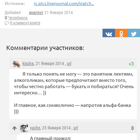
Источник:
ic.pics.livejournal.com/viatch...
Добавил
инагент
21 Января 2014
Челябинск
8 комментариев
Комментарии участников:
kisuha
, 21 Января 2014 ,
url
+3
Я только понять не могу — это памятник лентяям,
алкоголикам, которые предпочитают вместо того,
чтобы честно работать — бухать и побираться? Очень
интересно… ))
И главное, как символично — напротив альфа-банка
)))
yache
, 23 Января 2014 ,
url
0
А главный прикол: