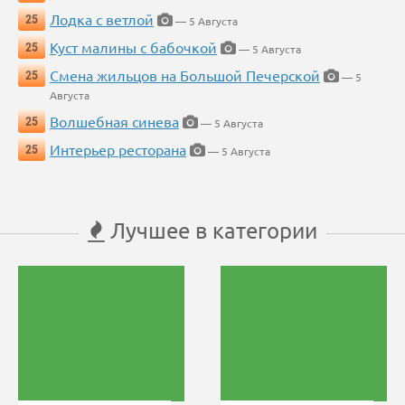
Лодка с ветлой
25
— 5 Августа
Куст малины с бабочкой
25
— 5 Августа
Смена жильцов на Большой Печерской
25
— 5
Августа
Волшебная синева
25
— 5 Августа
Интерьер ресторана
25
— 5 Августа
Лучшее в категории