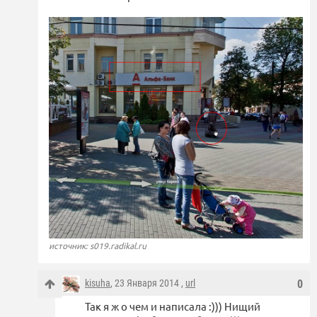
источник: s019.radikal.ru
kisuha
, 23 Января 2014 ,
url
0
Так я ж о чем и написала :))) Нищий