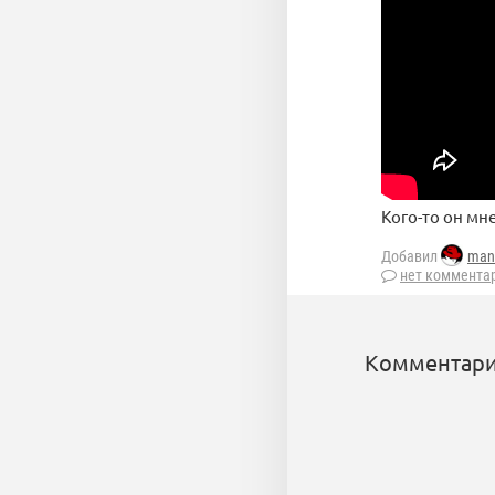
Кого-то он м
Добавил
man
нет коммента
Комментари