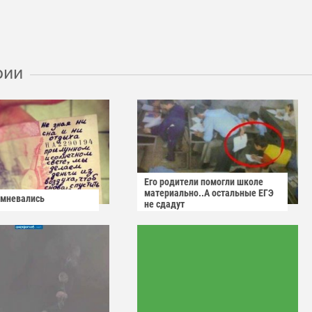
рии
Его родители помогли школе
материально..А остальные ЕГЭ
омневались
не сдадут