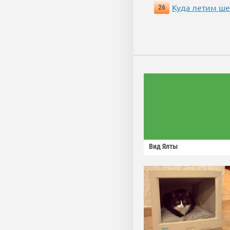
Куда летим ш
26
Вид Ялты