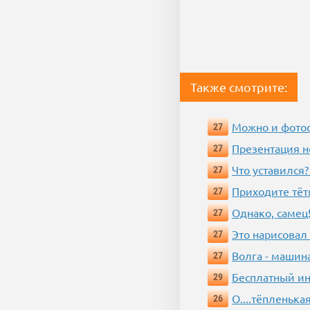
Также смотрите:
Можно и фотос
27
Презентация 
27
Что уставился?
27
Приходите тёт
27
Однако, самец!
27
Это нарисовал
27
Волга - машин
27
Бесплатный ин
29
О....тёпленькая
26