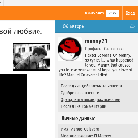
И
Вход
в мою ленту
2679
Об авторе
вой любви».
manny21
Профиль
|
Статистика
Hector LeMans: Oh Manny...
so cynical... What happened
to you, Manny, that caused
you to lose your sense of hope, your love of
life? Manuel Calavera: I died.
Последние добавленные новости
Одобренные новости
Френдлента последних новостей
Последние комментарии
Личные данные
Имя: Manuel Calavera
Местоположение: El Marrow