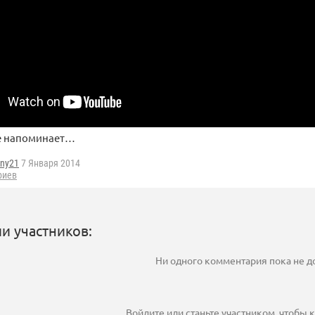
не напоминает…
ny21
7 Января 2014
риев
и участников:
Ни одного комментария пока не 
Войдите
или
станьте участником
, чтобы