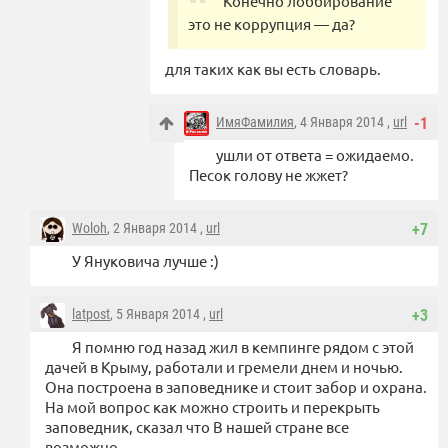
Конечно лоббирование
это не коррупция — да?
для таких как вы есть словарь.
ИмяФамилия
, 4 Января 2014 ,
url
-1
ушли от ответа = ожидаемо.
Песок голову не жжет?
Woloh
, 2 Января 2014 ,
url
+7
У Януковича лучше :)
latpost
, 5 Января 2014 ,
url
+3
Я помню год назад жил в кемпинге рядом с этой
дачей в Крыму, работали и гремели днем и ночью.
Она построена в заповеднике и стоит забор и охрана.
На мой вопрос как можно строить и перекрыть
заповедник, сказал что В нашей стране все
возможно.