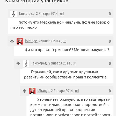
Комментарии участников:
Танкоград
, 2 Января 2014 ,
url
0
потому что Меркель номинальна. пс: я не говорю,
что это плохо
fStrange
, 2 Января 2014 ,
url
0
:) а кто правит Гермнаией? Мировая закулиса?
Танкоград
, 2 Января 2014 ,
url
0
Германией, как и другими крупными
развитыми сообществами правит коллектив
fStrange
, 2 Января 2014 ,
url
0
Уточняйте пожалуйста, а то ваш первый
коммент сильно пахнет конспирологией в
духе «германией правит коллектив
ротшильдов, рокфеллеров и ротвейлеров»