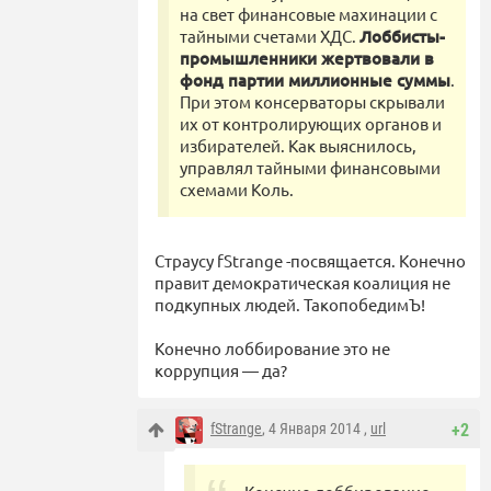
на свет финансовые махинации с
тайными счетами ХДС.
Лоббисты-
промышленники жертвовали в
фонд партии миллионные суммы
.
При этом консерваторы скрывали
их от контролирующих органов и
избирателей. Как выяснилось,
управлял тайными финансовыми
схемами Коль.
Страусу fStrange -посвящается. Конечно
правит демократическая коалиция не
подкупных людей. ТакопобедимЪ!
Конечно лоббирование это не
коррупция — да?
fStrange
, 4 Января 2014 ,
url
+2