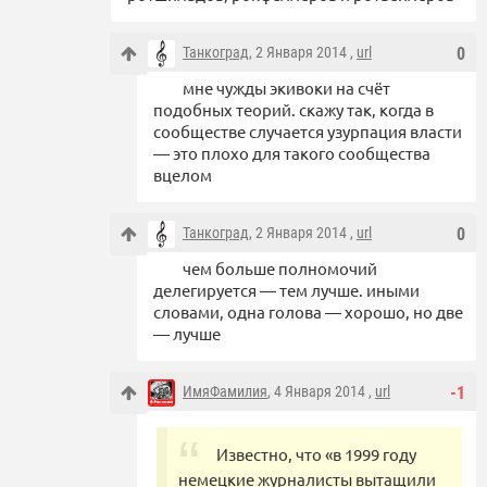
Танкоград
, 2 Января 2014 ,
url
0
мне чужды экивоки на счёт
подобных теорий. скажу так, когда в
сообществе случается узурпация власти
— это плохо для такого сообщества
вцелом
Танкоград
, 2 Января 2014 ,
url
0
чем больше полномочий
делегируется — тем лучше. иными
словами, одна голова — хорошо, но две
— лучше
ИмяФамилия
, 4 Января 2014 ,
url
-1
Известно, что «в 1999 году
немецкие журналисты вытащили