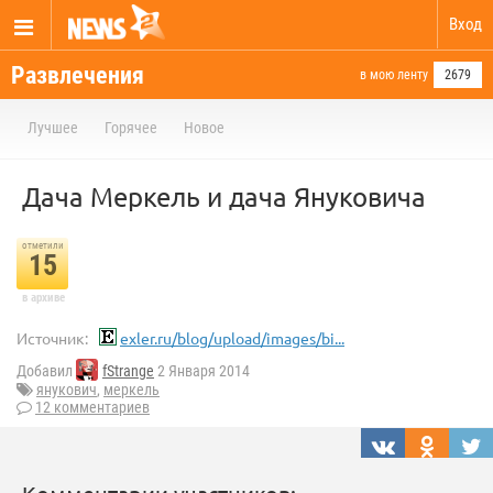
Вход
Развлечения
в мою ленту
2679
Лучшее
Горячее
Новое
Дача Меркель и дача Януковича
отметили
15
в архиве
Источник:
exler.ru/blog/upload/images/bi...
Добавил
fStrange
2 Января 2014
янукович
,
меркель
12 комментариев