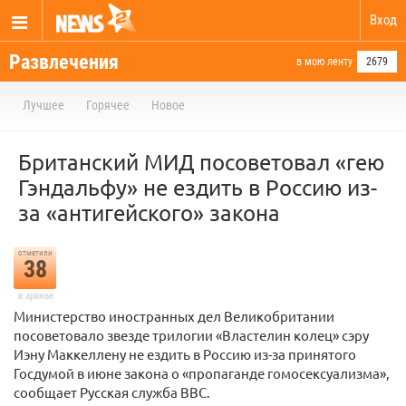
Вход
Развлечения
в мою ленту
2679
Лучшее
Горячее
Новое
Британский МИД посоветовал «гею
Гэндальфу» не ездить в Россию из-
за «антигейского» закона
отметили
38
в архиве
Министерство иностранных дел Великобритании
посоветовало звезде трилогии «Властелин колец» сэру
Иэну Маккеллену не ездить в Россию из-за принятого
Госдумой в июне закона о «пропаганде гомосексуализма»,
сообщает Русская служба BBC.