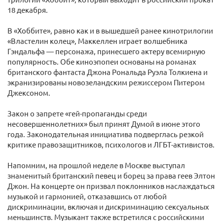
18 декабря.
В «Хоббите», равно как и в вышедшей ранее кинотрилогии
«Властелин колец», Маккеллен играет волшебника
Гэндальфа — персонажа, принесшего актеру всемирную
популярность. Обе киноэпопеи основаны на романах
британского фантаста Джона Рональда Руэла Толкиена и
экранизированы новозеландским режиссером Питером
Джексоном.
Закон о запрете «гей-пропаганды среди
несовершеннолетних» был принят Думой в июне этого
года. Законодательная инициатива подверглась резкой
критике правозащитников, психологов и ЛГБТ-активистов.
Напомним, на прошлой неделе в Москве выступал
знаменитый британский певец и борец за права геев Элтон
Джон. На концерте он призвал поклонников наслаждаться
музыкой и гармонией, отказавшись от любой
дискриминации, включая и дискриминацию сексуальных
меньшинств. Музыкант также встретился с российскими