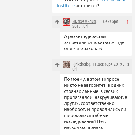
Institute
авторитет?
ИмяФамилия
, 11 Декабря
-1
2013 ,
url
А разве педерастам
запретили «чпокаться» = где
они «вне закона»?
Rjnkzhcrbq
, 11 Декабря 2013 ,
0
url
По моему, в этом вопросе
никто не авторитет, в одних
странах данные, в связи с
пропагандой, накручивают, в
других, соответственно,
наоборот. И проводились ли
широкомасштабные
исследования? Нет,
насколько я знаю.