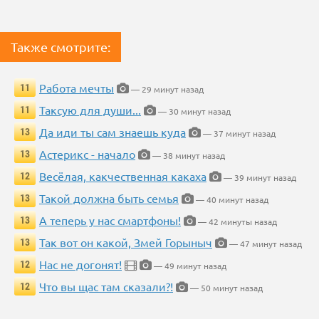
Также смотрите:
Работа мечты
11
— 29 минут назад
Таксую для души...
11
— 30 минут назад
Да иди ты сам знаешь куда
13
— 37 минут назад
Астерикс - начало
13
— 38 минут назад
Весёлая, какчественная какаха
12
— 39 минут назад
Такой должна быть семья
13
— 40 минут назад
А теперь у нас смартфоны!
13
— 42 минуты назад
Так вот он какой, Змей Горыныч
13
— 47 минут назад
Нас не догонят!
12
— 49 минут назад
Что вы щас там сказали?!
12
— 50 минут назад