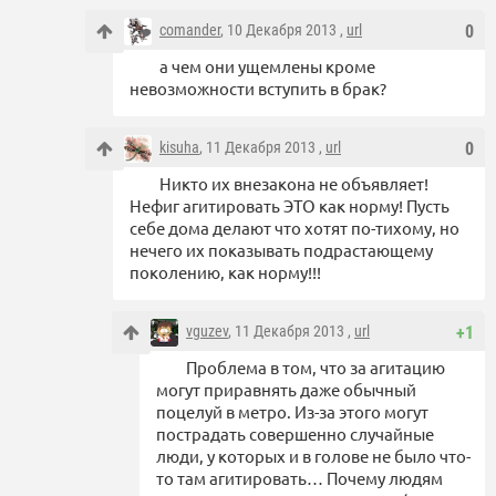
comander
, 10 Декабря 2013 ,
url
0
а чем они ущемлены кроме
невозможности вступить в брак?
kisuha
, 11 Декабря 2013 ,
url
0
Никто их внезакона не объявляет!
Нефиг агитировать ЭТО как норму! Пусть
себе дома делают что хотят по-тихому, но
нечего их показывать подрастающему
поколению, как норму!!!
vguzev
, 11 Декабря 2013 ,
url
+1
Проблема в том, что за агитацию
могут приравнять даже обычный
поцелуй в метро. Из-за этого могут
пострадать совершенно случайные
люди, у которых и в голове не было что-
то там агитировать… Почему людям