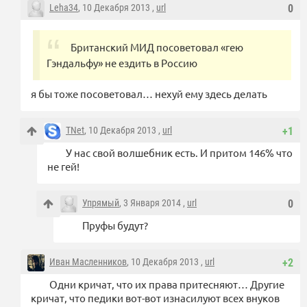
Leha34
, 10 Декабря 2013 ,
url
0
Британский МИД посоветовал «гею
Гэндальфу» не ездить в Россию
я бы тоже посоветовал… нехуй ему здесь делать
TNet
, 10 Декабря 2013 ,
url
+1
У нас свой волшебник есть. И притом 146% что
не гей!
Упрямый
, 3 Января 2014 ,
url
0
Пруфы будут?
Иван Масленников
, 10 Декабря 2013 ,
url
+2
Одни кричат, что их права притесняют… Другие
кричат, что педики вот-вот изнасилуют всех внуков