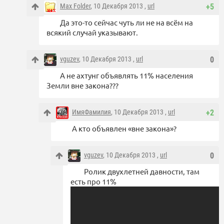
Max Folder
, 10 Декабря 2013 ,
url
+5
Да это-то сейчас чуть ли не на всём на
всякий случай указывают.
vguzev
, 10 Декабря 2013 ,
url
0
А не ахтунг объявлять 11% населения
Земли вне закона???
ИмяФамилия
, 10 Декабря 2013 ,
url
+2
А кто объявлен «вне закона»?
vguzev
, 10 Декабря 2013 ,
url
0
Ролик двухлетней давности, там
есть про 11%