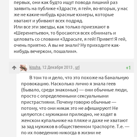
первых, они как будто ищут повода лишний раз
заявить на публике «Здрасте, я гей», во-вторых, у нас
же не какие-нибудь красные кхмеры, которые
хватают и убивают всех подряд.
Или все эти звезды, как только приезжают в
«Шереметьево», то бросаются всех обнимать и
целовать со словами «Здрасьте, я гей! Привет! Я гей,
очень приятно. А вы не знали? Ну приходите как-
нибудь вечерком, пошалим».
kisuha
, 12 Декабря 2013 ,
url
+1
В том то и дело, что это похоже на банальную
провокацию. Насколько лично я знала геев
(бывало, среди знакомых) — они обычные люди,
просто с определенными сексуальными
пристрастиями. Почему говорю обычные —
потому, что они никак это не афишируют! Не
целуются с мужиками прилюдно, не ходят в
женском купальнике на пляже и даже не хватают
за зад мужиков в общественном траспорте. Т.е. —
по их поведению никогда в жизни не