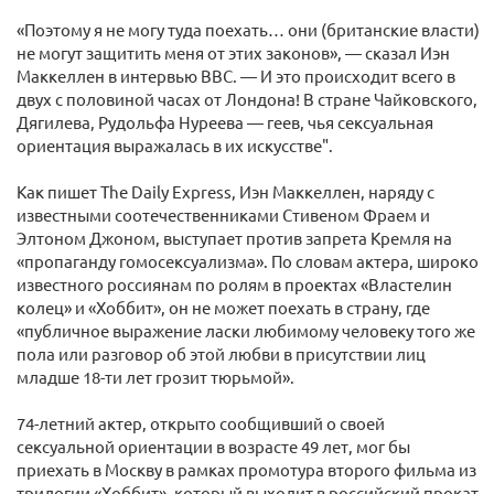
«Поэтому я не могу туда поехать… они (британские власти)
не могут защитить меня от этих законов», — сказал Иэн
Маккеллен в интервью BBC. — И это происходит всего в
двух с половиной часах от Лондона! В стране Чайковского,
Дягилева, Рудольфа Нуреева — геев, чья сексуальная
ориентация выражалась в их искусстве".
Как пишет The Daily Express, Иэн Маккеллен, наряду с
известными соотечественниками Стивеном Фраем и
Элтоном Джоном, выступает против запрета Кремля на
«пропаганду гомосексуализма». По словам актера, широко
известного россиянам по ролям в проектах «Властелин
колец» и «Хоббит», он не может поехать в страну, где
«публичное выражение ласки любимому человеку того же
пола или разговор об этой любви в присутствии лиц
младше 18-ти лет грозит тюрьмой».
74-летний актер, открыто сообщивший о своей
сексуальной ориентации в возрасте 49 лет, мог бы
приехать в Москву в рамках промотура второго фильма из
трилогии «Хоббит», который выходит в российский прокат