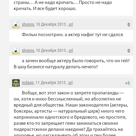
страны… А не надо кричать… Просто не надо
кричать. И все будет хорошо.
shopos
, 10 Декабря 2013 ,
url
0
Фильм посмотрим. а актер нафиг тут не сдался
shopos
, 10 Декабря 2013 ,
url
0
а зачем вообще актеру было говорить, что он гей?
В шоу бизнесе натуралу делать нечего?
redapp
, 11 Декабря 2013 ,
url
+6
Вобще, вот этот закон о запрете пропаганды —
он, хотя и имхо бессмысленный, но абсолютно не
вредный для общества. Наши законодатели (актеры,
боксеры, артисты — натуральный цирк) много чего
напринимали идиотского и бредового, но простите,
разве кто-то запрещает геям заниматься своими
пидерастскими делами наедине? Да трахайтесь на
здоровье, но рассказывать об этом и тем более