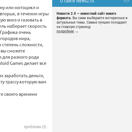
О сайте News2.ru
ину или мотоцикл и
вторых, в течении игры
Новости 2.0 — новостной сайт нового
формата.
Вы сами выбираете интересные и
ю вниз и газовать в
актуальные темы. Самые лучшие попадают
ель набирает скорость
на главную страницу.
подробнее
→
. Графика очень
 городов мира,
ю степень сложности,
 вы сможете
и для разного рода
loid Games делает все
м заработать деньги,
ту трассу которую вам
те своего времени
проблема (3)