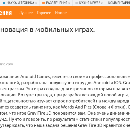
НАУКА И ТЕХНИКА
РАЗВЛЕЧЕНИЯ
КУХНЯ NEWS2
КОММЕНТАРИ
ения
Лучшее
Горячее
Новое
инновация в мобильных играх.
atic.com
компания Anuloid Games, вместе со своими профессиональным
нологий, разработала новую супер-игру для Android и IOS. Grav
ным трассам. Эта игра создана для игроманов которым нравятс
овации. Вот уже три года, при разработке каждой новой игры,
ой тщательностью изучает спрос потребителей на междунаро
ames создатель таких игр, как Words And Pics (Слова и Фотки), 
том, что игра GraviTire 3D понравится вам. Она очень динамичн
унд. Ну что и говорить, по результатам статистики популярнос
утверждать, что наша задача решена! GraviTire 3D нравится о