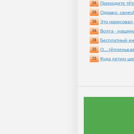
Приходите тёт
26
Однако, самец!
26
Это нарисовал
26
Волга - машин
26
Бесплатный ин
28
О....тёпленькая
25
Куда летим ш
25