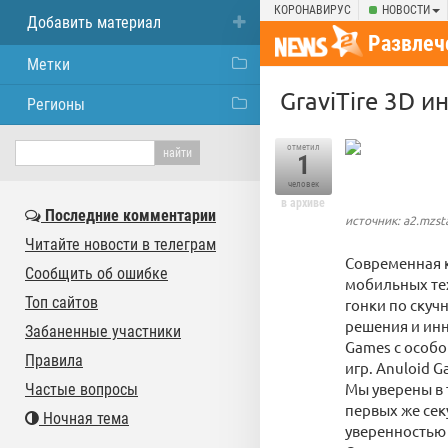
КОРОНАВИРУС
НОВОСТИ
Добавить материал
Развлеч
Метки
GraviTire 3D 
Регионы
отметил
1
человек
в архиве
Последние комментарии
источник: a2.mzst
Читайте новости в телеграм
Современная 
Сообщить об ошибке
мобильных тех
Топ сайтов
гонки по скуч
решения и инн
Забаненные участники
Games с особ
Правила
игр. Anuloid G
Мы уверены в 
Частые вопросы
первых же сек
Ночная тема
уверенностью 