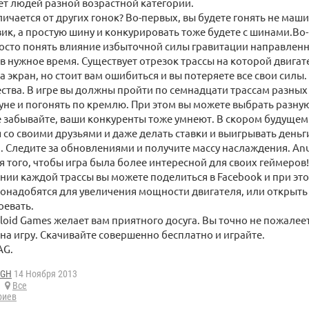
т людей разной возрастной категории.
личается от других гонок? Во-первых, вы будете гонять не маш
вик, а простую шину и конкурировать тоже будете с шинами.Во-
сто понять влияние избыточной силы гравитации направленну
в нужное время. Существует отрезок трассы на которой двигат
а экран, но стоит вам ошибиться и вы потеряете все свои силы
ства. В игре вы должны пройти по семнадцати трассам разных
уне и погонять по кремлю. При этом вы можете выбрать разну
е забывайте, ваши конкуренты тоже умнеют. В скором будущем
 со своими друзьями и даже делать ставки и выигрывать деньг
 Следите за обновлениями и получите массу наслаждения. Anu
 того, чтобы игра была более интересной для своих геймеров!
ии каждой трассы вы можете поделиться в Facebook и при это
онадобятся для увеличения мощности двигателя, или открыть 
оевать.
oid Games желает вам приятного досуга. Вы точно не пожалее
на игру. Скачивайте совершенно бесплатно и играйте.
AG.
aGH
14 Ноября 2013
Все
риев