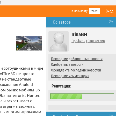
И
Вход
в мою ленту
2679
Об авторе
IrinaGH
Профиль
|
Статистика
Последние добавленные новости
Одобренные новости
и сотрудниками в мире
Френдлента последних новостей
iTire 3D не пpoсто
Последние комментарии
я не стандартные
 компания Anuloid
Репутация:
дном рынке мобильных
ObamaTerrorist Hunter.
а и захватывает с
ти игры мы можем с
чень многим игроманам.