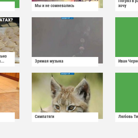
Погряз в р
Мы и не сомневались
хочу
льно
...
Зримая музыка
Иван Черн
Симпатяги
Любовь Ти