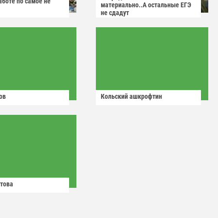
аботе по самое не
материально..А остальные ЕГЭ
не сдадут
ов
Кольский ашкрофтин
това