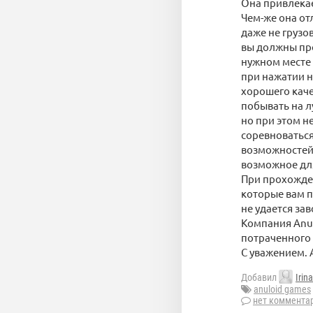
Она привлекае
Чем-же она от
даже не грузо
вы должны про
нужном месте 
при нажатии н
хорошего каче
побывать на л
но при этом н
соревноваться
возможностей.
возможное для
При прохожден
которые вам п
не удается зав
Компания Anul
потраченного 
С уважением. 
Добавил
Irin
anuloid games
нет коммента