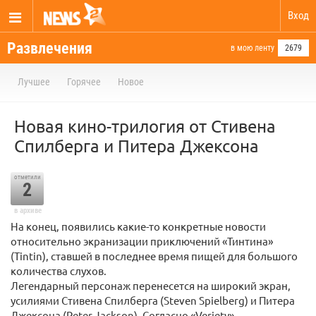
Вход
Развлечения
в мою ленту
2679
Лучшее
Горячее
Новое
Новая кино-трилогия от Стивена
Спилберга и Питера Джексона
отметили
2
в архиве
На конец, появились какие-то конкретные новости
относительно экранизации приключений «Тинтина»
(Tintin), ставшей в последнее время пищей для большого
количества слухов.
Легендарный персонаж перенесется на широкий экран,
усилиями Стивена Спилберга (Steven Spielberg) и Питера
Джексона (Peter Jackson). Согласно «Veriety»,