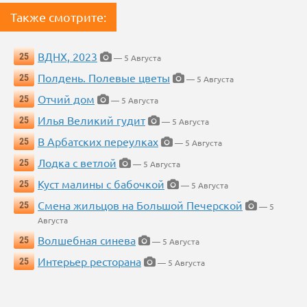
Также смотрите:
ВДНХ, 2023
25
— 5 Августа
Полдень. Полевые цветы
25
— 5 Августа
Отчий дом
25
— 5 Августа
Илья Великий гудит
25
— 5 Августа
В Арбатских переулках
25
— 5 Августа
Лодка с ветлой
25
— 5 Августа
Куст малины с бабочкой
25
— 5 Августа
Смена жильцов на Большой Печерской
25
— 5
Августа
Волшебная синева
25
— 5 Августа
Интерьер ресторана
25
— 5 Августа