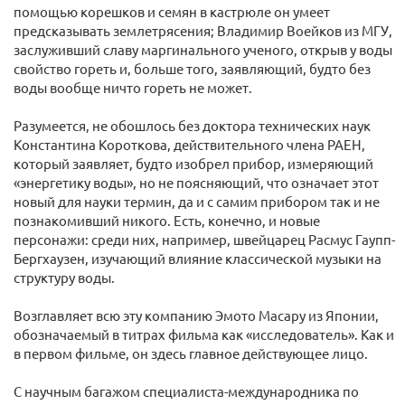
помощью корешков и семян в кастрюле он умеет
предсказывать землетрясения; Владимир Воейков из МГУ,
заслуживший славу маргинального ученого, открыв у воды
свойство гореть и, больше того, заявляющий, будто без
воды вообще ничто гореть не может.
Разумеется, не обошлось без доктора технических наук
Константина Короткова, действительного члена РАЕН,
который заявляет, будто изобрел прибор, измеряющий
«энергетику воды», но не поясняющий, что означает этот
новый для науки термин, да и с самим прибором так и не
познакомивший никого. Есть, конечно, и новые
персонажи: среди них, например, швейцарец Расмус Гаупп-
Бергхаузен, изучающий влияние классической музыки на
структуру воды.
Возглавляет всю эту компанию Эмото Масару из Японии,
обозначаемый в титрах фильма как «исследователь». Как и
в первом фильме, он здесь главное действующее лицо.
С научным багажом специалиста-международника по