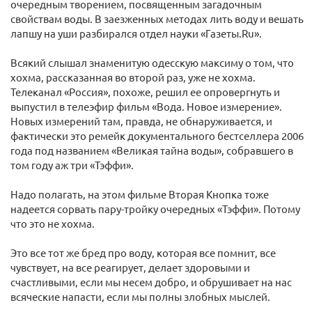
очередным творением, посвященным загадочным
свойствам воды. В заезженных методах лить воду и вешать
лапшу на уши разбирался отдел науки «Газеты.Ru».
Всякий слышал знаменитую одесскую максиму о том, что
хохма, рассказанная во второй раз, уже не хохма.
Телеканал «Россия», похоже, решил ее опровергнуть и
выпустил в телеэфир фильм «Вода. Новое измерение».
Новых измерений там, правда, не обнаруживается, и
фактически это ремейк документального бестселлера 2006
года под названием «Великая тайна воды», собравшего в
том году аж три «Тэффи».
Надо полагать, на этом фильме Вторая Кнопка тоже
надеется сорвать пару-тройку очередных «Тэффи». Потому
что это не хохма.
Это все тот же бред про воду, которая все помнит, все
чувствует, на все реагирует, делает здоровыми и
счастливыми, если мы несем добро, и обрушивает на нас
всяческие напасти, если мы полны злобных мыслей.