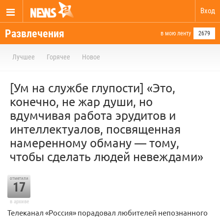
Вход
Развлечения
в мою ленту
2679
Лучшее
Горячее
Новое
[Ум на службе глупости] «Это,
конечно, не жар души, но
вдумчивая работа эрудитов и
интеллектуалов, посвященная
намеренному обману — тому,
чтобы сделать людей невеждами»
отметили
17
в архиве
Телеканал «Россия» порадовал любителей непознанного