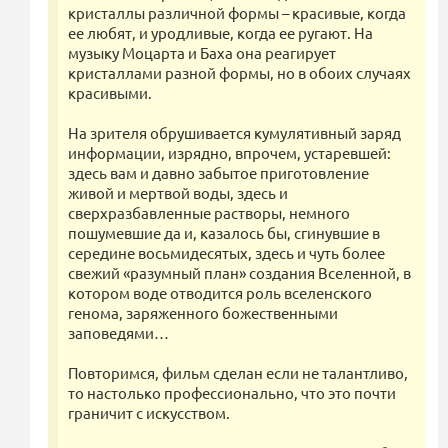
кристаллы различной формы – красивые, когда
ее любят, и уродливые, когда ее ругают. На
музыку Моцарта и Баха она реагирует
кристаллами разной формы, но в обоих случаях
красивыми.
На зрителя обрушивается кумулятивный заряд
информации, изрядно, впрочем, устаревшей:
здесь вам и давно забытое приготовление
живой и мертвой воды, здесь и
сверхразбавленные растворы, немного
пошумевшие да и, казалось бы, сгинувшие в
середине восьмидесятых, здесь и чуть более
свежий «разумный план» создания Вселенной, в
котором воде отводится роль вселенского
генома, заряженного божественными
заповедями…
Повторимся, фильм сделан если не талантливо,
то настолько профессионально, что это почти
граничит с искусством.