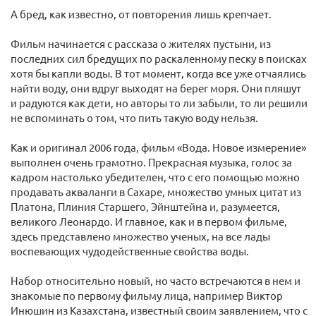
А бред, как известно, от повторения лишь крепчает.
Фильм начинается с рассказа о жителях пустыни, из
последних сил бредущих по раскаленному песку в поисках
хотя бы капли воды. В тот момент, когда все уже отчаялись
найти воду, они вдруг выходят на берег моря. Они пляшут
и радуются как дети, но авторы то ли забыли, то ли решили
не вспоминать о том, что пить такую воду нельзя.
Как и оригинал 2006 года, фильм «Вода. Новое измерение»
выполнен очень грамотно. Прекрасная музыка, голос за
кадром настолько убедителен, что с его помощью можно
продавать акваланги в Сахаре, множество умных цитат из
Платона, Плиния Старшего, Эйнштейна и, разумеется,
великого Леонардо. И главное, как и в первом фильме,
здесь представлено множество ученых, на все лады
воспевающих чудодейственные свойства воды.
Набор относительно новый, но часто встречаются в нем и
знакомые по первому фильму лица, например Виктор
Инюшин из Казахстана, известный своим заявлением, что с