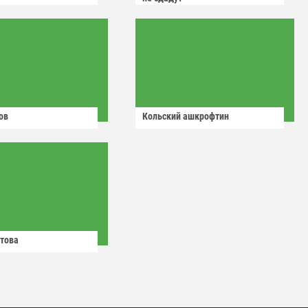
ов
Кольский ашкрофтин
това