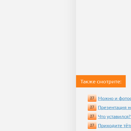
Также смотрите:
Можно и фотос
27
Презентация 
27
Что уставился?
27
Приходите тёт
27