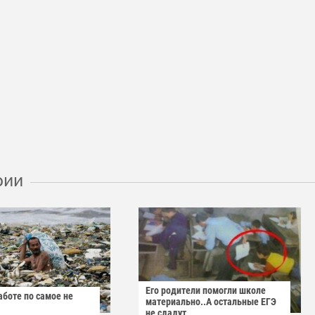
рии
Его родители помогли школе
аботе по самое не
материально..А остальные ЕГЭ
не сдадут