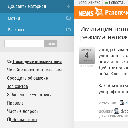
КОРОНАВИРУС
НОВОСТИ
Добавить материал
Развлеч
Метки
Имитация пол
Регионы
режима наложе
Иногда бывает
отметили
4
удивляетесь: 
получилось ка
Последние комментарии
человека
в архиве
Действительно
Читайте новости в телеграм
неба. Как с э
Сообщить об ошибке
Как обычно су
Топ сайтов
ультрафиолето
Забаненные участники
Источник:
d
Правила
Частые вопросы
Добавил
dya
нет коммента
Ночная тема