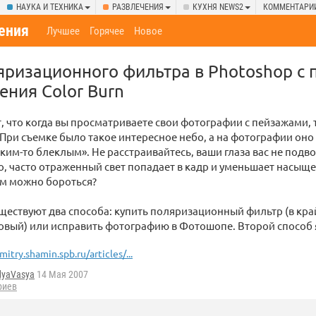
НАУКА И ТЕХНИКА
РАЗВЛЕЧЕНИЯ
КУХНЯ NEWS2
КОММЕНТАРИ
ения
Лучшее
Горячее
Новое
яризационного фильтра в Photoshop с
ния Color Burn
, что когда вы просматриваете свои фотографии с пейзажами, 
«При съемке было такое интересное небо, а на фотографии оно
ким-то блеклым». Не расстраивайтесь, ваши глаза вас не подво
, часто отраженный свет попадает в кадр и уменьшает насыщ
тим можно бороться?
ществуют два способа: купить поляризационный фильтр (в кра
вый) или исправить фотографию в Фотошопе. Второй способ 
mitry.shamin.spb.ru/articles/...
dyaVasya
14 Мая 2007
риев