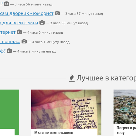
!!
— 3 часа 56 минут назад
 сам дворник - юморист
— 3 часа 57 минут назад
а для всей семьи
— 3 часа 58 минут назад
тернет
— 4 часа 0 минут назад
 пошла...
— 4 часа 1 минуту назад
еф?
— 4 часа 2 минуты назад
Лучшее в катего
Погряз в р
Мы и не сомневались
хочу