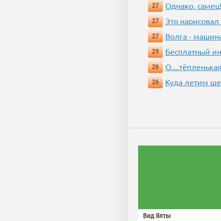
Однако, самец!
27
Это нарисовал
27
Волга - машин
27
Бесплатный ин
29
О....тёпленькая
26
Куда летим ш
26
Вид Ялты