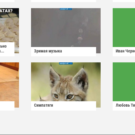
льно
...
Зримая музыка
Иван Черн
Симпатяги
Любовь Ти