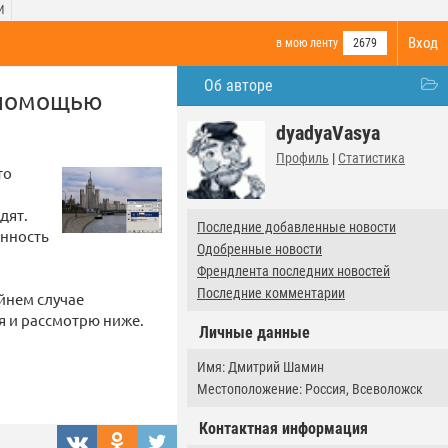
И
Вход
в мою ленту
2679
Об авторе
 помощью
dyadyaVasya
Профиль
|
Статистика
то
дят.
Последние добавленные новости
енность
Одобренные новости
Френдлента последних новостей
Последние комментарии
йнем случае
я и рассмотрю ниже.
Личные данные
Имя: Дмитрий Шамин
Местоположение: Россия, Всеволожск
Контактная информация