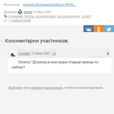
Источник:
molod.info/newslist/item-4470....
Добавил
sound
13 Мая 2007
германия
,
группа
,
возрождение
,
воссоединение
,
солист
1 комментарий
Комментарии участников:
Copoket
, 13 Мая 2007 ,
url
0
Опять? :))) кому ж они херы старые нужны то
сейчас?
Войдите
или
станьте участником
, чтобы комментировать