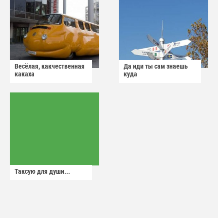
Весёлая, какчественная
Да иди ты сам знаешь
какаха
куда
Таксую для души...