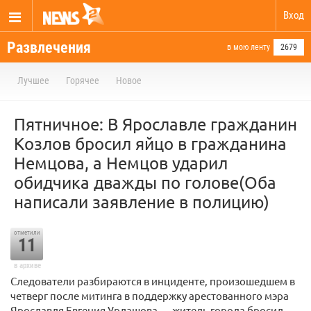
Вход
Развлечения
в мою ленту
2679
Лучшее
Горячее
Новое
Пятничное: В Ярославле гражданин
Козлов бросил яйцо в гражданина
Немцова, а Немцов ударил
обидчика дважды по голове(Оба
написали заявление в полицию)
отметили
11
в архиве
Следователи разбираются в инциденте, произошедшем в
четверг после митинга в поддержку арестованного мэра
Ярославля Евгения Урлашова — житель города бросил