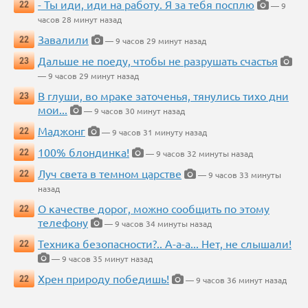
- Ты иди, иди на работу. Я за тебя посплю
22
— 9
часов 28 минут назад
Завалили
22
— 9 часов 29 минут назад
Дальше не поеду, чтобы не разрушать счастья
23
— 9 часов 29 минут назад
В глуши, во мраке заточенья, тянулись тихо дни
23
мои...
— 9 часов 30 минут назад
Маджонг
22
— 9 часов 31 минуту назад
100% блондинка!
22
— 9 часов 32 минуты назад
Луч света в темном царстве
22
— 9 часов 33 минуты
назад
О качестве дорог, можно сообщить по этому
22
телефону
— 9 часов 34 минуты назад
Техника безопасности?.. А-а-а... Нет, не слышали!
22
— 9 часов 35 минут назад
Хрен природу победишь!
22
— 9 часов 36 минут назад