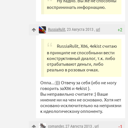
Ну ладно. Вы же не способны
воспринимать информацию.
RussiaRulit
, 23 Августа 2013 ,
url
+2
RussiaRulit, X86, 4ekist считаю
в принципе не способными вести
конструктивный диалог, т.к. либо
отрабатывают деньги, либо
реально в розовых очках.
Оппа...:))) Отвечу за себя (ибо не могу
говорить заХ86 и 4ekist ).
Вы неправильно считаете :) Ваше
мнение ни на чем не основано. Хотя нет
основано-исключительно на неприязни
к идеологическому оппоненту.
comander
, 27 Августа 2013 ,
url
-1