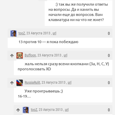
:) так вы же получили ответы
на вопросы. Да и хамить вы
начали еще до вопросов. Вам
клавиатура ни на что не жмет?
tooZ
, 23 Августа 2013 ,
url
0
13 против 10 — я пока побеждаю
Buffoon
, 23 Августа 2013 ,
url
0
жаль нельзя сразу всеми кнопками (За, Н, С, У)
проголосовать XD
RussiaRulit
, 23 Августа 2013 ,
url
0
Уже проигрываешь ;)
16-19…
tooZ
, 23 Августа 2013 ,
url
0