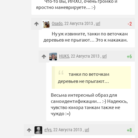
Что-то Вы, ИМХО, очень громко и
яростно маневрируете… :-)
Osado
, 22 Августа 2013 ,
url
-2
Ну уж извините, танки по веточкам
деревьев не прыгают… Это к макакам.
HUKS
, 22 Августа 2013 ,
url
+6
танки по веточкам
деревьев не прыгают…
Весьма интересный образ для
самоидентификации… :-) Надеюсь,
чувство юмора танкам также не
чуждо :=)
efys
, 22 Августа 2013 ,
url
+8