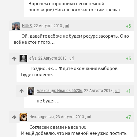
Впрочем сторонники несистемной
оппозиции/Навального часто этим грешат.
HUKS
, 22 Августа 2013 ,
url
+3
Эй, давайте всё же не будем ресурс засорять. Оно
всё не стоит того…
efys
, 22 Августа 2013 ,
url
+5
Поздно. Эх… Ждите окончания выборов.
Будет полегче.
Александр Иванов 55236
, 22 Августа 2013 ,
url
+1
не будет…
Никандрович
, 23 Августа 2013 ,
url
+7
Согласен с вами на все 100
И ещё добавлю, что на главной ненужно постить