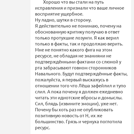
Хорошо что вы стали на путь
исправления и признали что ваше личное
восприятие ущербное.
Ну ладно, шутки в сторону.
Я действительно не понимаю, почему на
обоснованную критику получаю в ответ
только протухшие лозунги. Я как верил
только в факты, так и продолжаю верить.
Мне не понятно какого фига на этом
ресурсе, не обладая не знаниями не
подтверждёнными фактами со слюной у
рта забрасывают говном сторонников
Навального. Будут подтверждённые факты,
пожалуйста, я первый выскажусь в
отношении того что Лёша зафейлил и тупо
слил. А пока почему я должен ежедневно
читать эти идиотские вбросы и домыслы.
Сил, блядь (извините эмоции), уже нет.
Почему бы хоть раз не опубликовать
позитивную новость от Н, их же
большинство. Грязь и чернуха поглотила
ресурс.