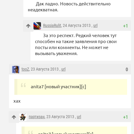
Дак ладно. Новость действительно
неадекватная.
RussiaRulit
, 24 Августа 2013 ,
url
+1
За это респект. Редкий человек тут
способен на такие заявления про свои
посты или комменты. Не может не
вызывать уважения.
tooZ
, 23 Августа 2013 ,
url
0
anita7 [новый участник][с]
хах
партизан
, 23 Августа 2013 ,
url
+1
anita7 [новый участник][с]