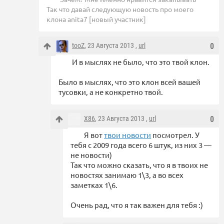
Так что давай следующую новость про моего
клона anita7 [новый участник]
tooZ
, 23 Августа 2013 ,
url
0
И в мыслях не было, что это твой клон.
Было в мыслях, что это клон всей вашей
тусовки, а не конкретно твой.
X86
, 23 Августа 2013 ,
url
0
Я вот
твои новости
посмотрел. У
тебя с 2009 года всего 6 штук, из них 3 —
не новости)
Так что можно сказать, что я в твоих не
новостях занимаю 1\3, а во всех
заметках 1\6.
Очень рад, что я так важен для тебя :)