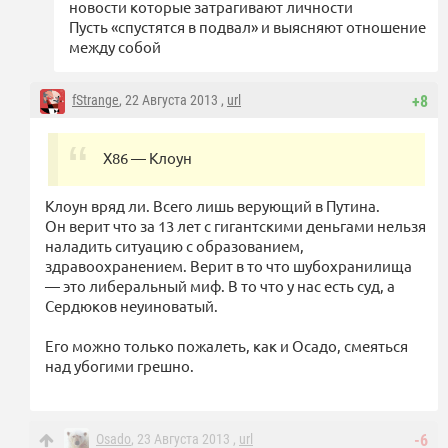
новости которые затрагивают личности
Пусть «спустятся в подвал» и выясняют отношение
между собой
fStrange
, 22 Августа 2013 ,
url
+8
X86 — Клоун
Клоун вряд ли. Всего лишь верующий в Путина.
Он верит что за 13 лет с гигантскими деньгами нельзя
наладить ситуацию с образованием,
здравоохранением. Верит в то что шубохранилища
— это либеральный миф. В то что у нас есть суд, а
Сердюков неуиноватый.
Его можно только пожалеть, как и Осадо, смеяться
над убогими грешно.
Osado
, 23 Августа 2013 ,
url
-6