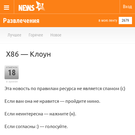
Вход
Развлечения
в мою ленту
2679
Лучшее
Горячее
Новое
X86 — Клоун
отметили
18
в архиве
Эта новость по правилам ресурса не является спамом (с)
Если вам она не нравится — пройдите мимо.
Если неинтересна — нажмите (н).
Если согласны :) — голосуйте.