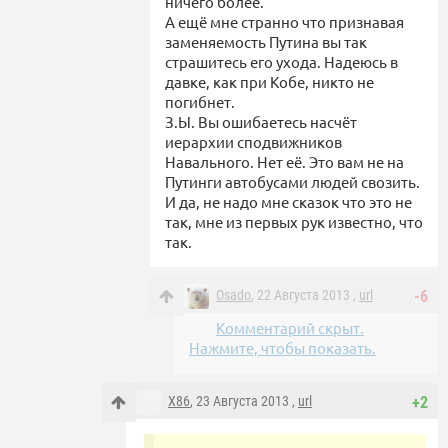
ничего более.
А ещё мне странно что признавая
заменяемость Путина вы так
страшитесь его ухода. Надеюсь в
давке, как при Кобе, никто не
погибнет.
З.Ы. Вы ошибаетесь насчёт
иерархии сподвижников
Навального. Нет её. Это вам не на
Путинги автобусами людей свозить.
И да, не надо мне сказок что это не
так, мне из первых рук известно, что
так.
Osado
, 22 Августа 2013 ,
url
-6
Комментарий скрыт.
Нажмите, чтобы показать.
X86
, 23 Августа 2013 ,
url
+2