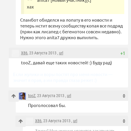
хах
Спамбот обиделся на лопату в его новости и
теперь мстит всему сообществу копая все подряд
(прям как лисапед с бегемотом совсем недавно).
Нужно этого anita7 дружно выпилить.
X86
, 23 Августа 2013 ,
url
+1
tooZ, давай еще таких новостей! :) Буду рад)
Если жулики и воры постят про меня новости —
значит я прав, а им правда глаза режет :)
tooZ
, 23 Августа 2013 ,
url
0
Проголосовал бы.
X86
, 23 Августа 2013 ,
url
0
Зачем? Мне именно нравится
закапывать