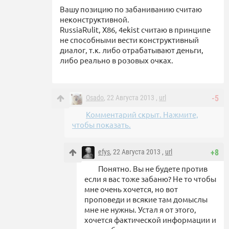
Вашу позицию по забаниванию считаю
неконструктивной.
RussiaRulit, X86, 4ekist считаю в принципе
не способными вести конструктивный
диалог, т.к. либо отрабатывают деньги,
либо реально в розовых очках.
Osado
, 22 Августа 2013 ,
url
-5
Комментарий скрыт. Нажмите,
чтобы показать.
efys
, 22 Августа 2013 ,
url
+8
Понятно. Вы не будете против
если я вас тоже забаню? Не то чтобы
мне очень хочется, но вот
проповеди и всякие там домыслы
мне не нужны. Устал я от этого,
хочется фактической информации и