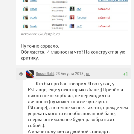
источник: i56.fastpic.ru
Ну точно сорвало.
Обижается. И главное на что? На конструктивную
критику.
RussiaRulit
, 23 Августа 2013 ,
url
+1
Кто бы про бан говорил. Я вот у вас, у
FStrange, еще у некоторых в бане ;) Причём я
никого не оскорблял, не переходил на
личности (ну может совсем чуть чуть с
fStrange), а в тем не менее. Так что, прежде чем
упрекать кого то в необоснованной бане,
сперва оптимальнее будет разобраться с
собой :).
А иначе получается двойной стандарт.