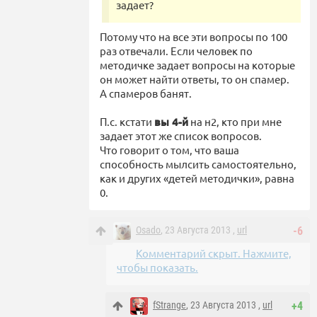
задает?
Потому что на все эти вопросы по 100
раз отвечали. Если человек по
методичке задает вопросы на которые
он может найти ответы, то он спамер.
А спамеров банят.
П.с. кстати
вы 4-й
на н2, кто при мне
задает этот же список вопросов.
Что говорит о том, что ваша
способность мылсить самостоятельно,
как и других «детей методички», равна
0.
Osado
, 23 Августа 2013 ,
url
-6
Комментарий скрыт. Нажмите,
чтобы показать.
fStrange
, 23 Августа 2013 ,
url
+4