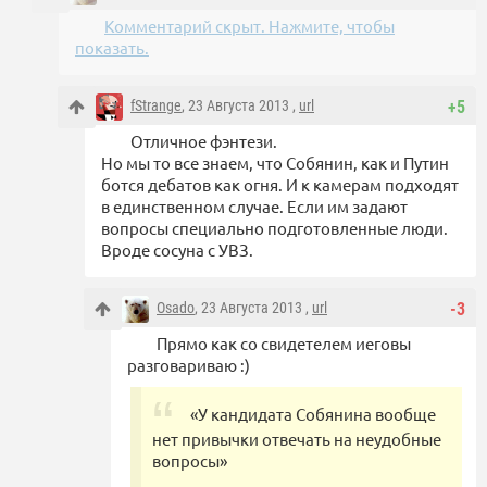
Комментарий скрыт. Нажмите, чтобы
показать.
fStrange
, 23 Августа 2013 ,
url
+5
Отличное фэнтези.
Но мы то все знаем, что Собянин, как и Путин
ботся дебатов как огня. И к камерам подходят
в единственном случае. Если им задают
вопросы специально подготовленные люди.
Вроде сосуна с УВЗ.
Osado
, 23 Августа 2013 ,
url
-3
Прямо как со свидетелем иеговы
разговариваю :)
«У кандидата Собянина вообще
нет привычки отвечать на неудобные
вопросы»