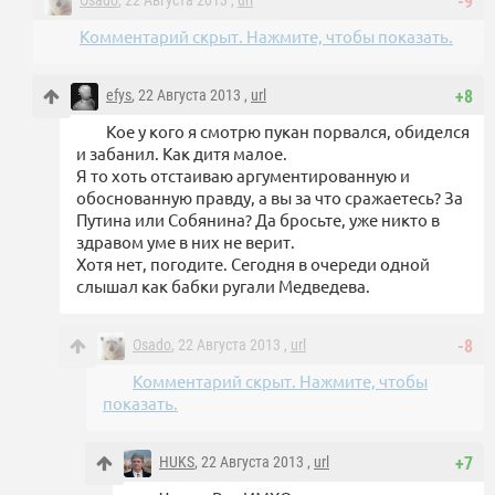
Osado
, 22 Августа 2013 ,
url
-9
Комментарий скрыт. Нажмите, чтобы показать.
efys
, 22 Августа 2013 ,
url
+8
Кое у кого я смотрю пукан порвался, обиделся
и забанил. Как дитя малое.
Я то хоть отстаиваю аргументированную и
обоснованную правду, а вы за что сражаетесь? За
Путина или Собянина? Да бросьте, уже никто в
здравом уме в них не верит.
Хотя нет, погодите. Сегодня в очереди одной
слышал как бабки ругали Медведева.
Osado
, 22 Августа 2013 ,
url
-8
Комментарий скрыт. Нажмите, чтобы
показать.
HUKS
, 22 Августа 2013 ,
url
+7