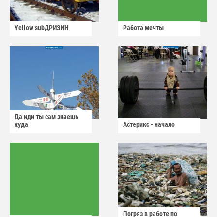
Yellow subДРИЗИН
Работа мечты
Да иди ты сам знаешь
куда
Астерикс - начало
Погряз в работе по