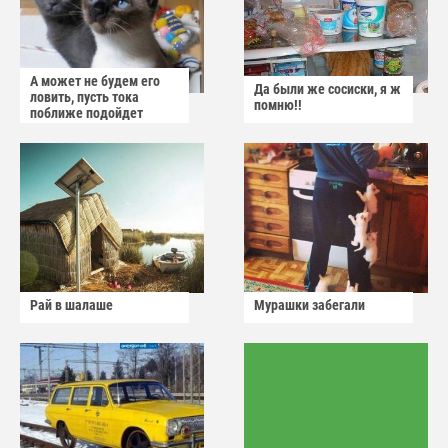
А может не будем его
Да были же сосиски, я ж
ловить, пусть тока
помню!!
поближе подойдет
Рай в шалаше
Мурашки забегали