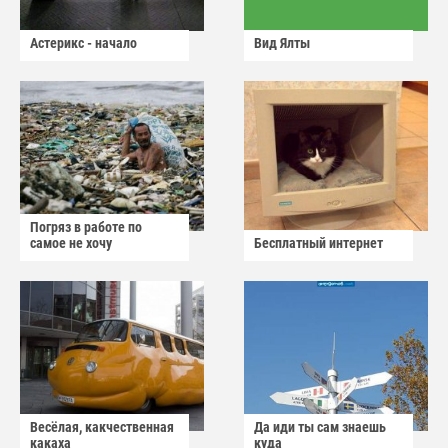
Астерикс - начало
Вид Ялты
Погряз в работе по
самое не хочу
Бесплатный интернет
Весёлая, какчественная
Да иди ты сам знаешь
какаха
куда