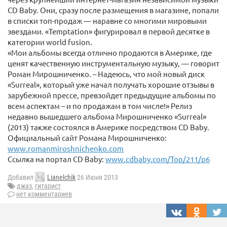
CD Baby. Они, сразу после размещения в магазине, попали
в списки топ-продаж — наравне со многими мировыми
звездами. «Temptation» фигурировал в первой десятке в
категории world fusion.
«Мои альбомы всегда отлично продаются в Америке, где
ценят качественную инструментальную музыку, — говорит
Роман Мирошниченко. – Надеюсь, что мой новый диск
«Surreal», который уже начал получать хорошие отзывы в
зарубежной прессе, превзойдет предыдущие альбомы по
всем аспектам – и по продажам в том числе!» Релиз
недавно вышедшего альбома Мирошниченко «Surreal»
(2013) также состоялся в Америке посредством CD Baby.
Официальный сайт Романа Мирошниченко:
www.romanmiroshnichenko.com
Ссылка на портал CD Baby:
www.cdbaby.com/Top/211/p6
Добавил
Lianelchik
26 Июня 2013
джаз
,
гитарист
нет комментариев