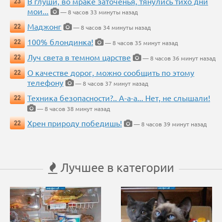
В глуши, во мраке заточенья, тянулись тихо дни
23
мои...
— 8 часов 33 минуты назад
Маджонг
22
— 8 часов 34 минуты назад
100% блондинка!
22
— 8 часов 35 минут назад
Луч света в темном царстве
22
— 8 часов 36 минут назад
О качестве дорог, можно сообщить по этому
22
телефону
— 8 часов 37 минут назад
Техника безопасности?.. А-а-а... Нет, не слышали!
22
— 8 часов 38 минут назад
Хрен природу победишь!
22
— 8 часов 39 минут назад
Лучшее в категории