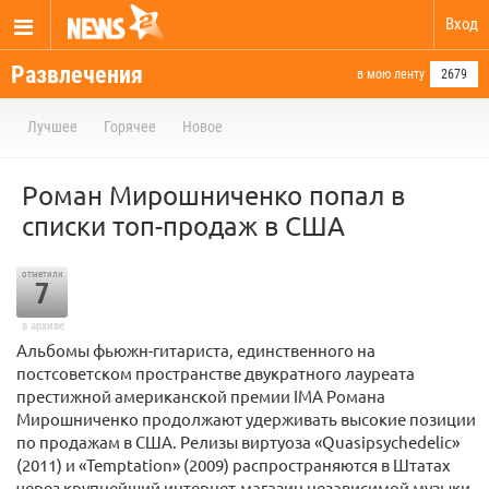
Вход
Развлечения
в мою ленту
2679
Лучшее
Горячее
Новое
Роман Мирошниченко попал в
списки топ-продаж в США
отметили
7
в архиве
Альбомы фьюжн-гитариста, единственного на
постсоветском пространстве двукратного лауреата
престижной американской премии IMA Романа
Мирошниченко продолжают удерживать высокие позиции
по продажам в США. Релизы виртуоза «Quasipsychedelic»
(2011) и «Temptation» (2009) распространяются в Штатах
через крупнейший интернет-магазин независимой музыки