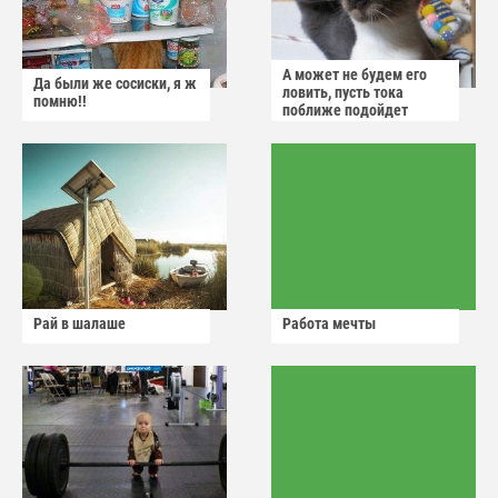
А может не будем его
Да были же сосиски, я ж
ловить, пусть тока
помню!!
поближе подойдет
Рай в шалаше
Работа мечты