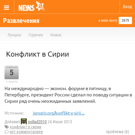
Вход
Развлечения
в мою ленту
2679
Лучшее
Горячее
Новое
Конфликт в Сирии
отметили
5
в архиве
На международно — эконом. форуме в пятницу, в
Петербурге, президент России сделал по поводу ситуации в
Сирии ряд очень неожиданных заявлений.
Источник:
jprostir.org/konflikt-v-sirii....
Добавил
pollad2010
24 Июня 2013
конфликт в сирии
нет комментариев
проблема (6)