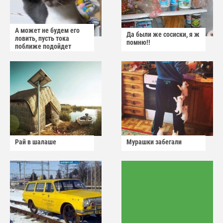
А может не будем его
Да были же сосиски, я ж
ловить, пусть тока
помню!!
поближе подойдет
Рай в шалаше
Мурашки забегали