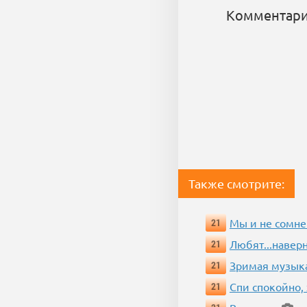
Комментари
Также смотрите:
Мы и не сомне
21
Любят...навер
21
Зримая музык
21
Спи спокойно, 
21