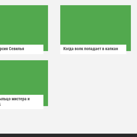
рсия Севилья
Когда волк попадает в капкан
ыльцо мистера и
д