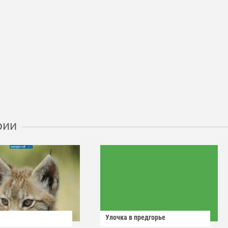
рии
Улочка в предгорье