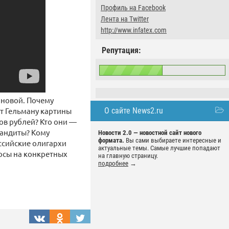
Профиль на Facebook
Лента на Twitter
http://www.infatex.com
Репутация:
ановой. Почему
т Гельману картины
О сайте News2.ru
ов рублей? Кто они —
бандиты? Кому
Новости 2.0 — новостной сайт нового
формата.
Вы сами выбираете интересные и
ссийские олигархи
актуальные темы. Самые лучшие попадают
осы на конкретных
на главную страницу.
подробнее
→