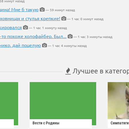
8 минут назад
щина! Мне б такую
— 59 минут назад
ховницах и стулья крепкие!
— 1 час 0 минут назад
кировался
— 1 час 1 минуту назад
-то похоже холофайбер. Был...
— 1 час 3 минуты назад
чико, дай поцелую
— 1 час 4 минуты назад
Лучшее в катего
Вести с Родины
Симпатяги