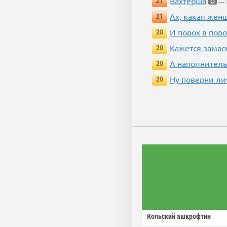
Вахтерша
21
— 5
Ах, какая жен
21
И порох в поро
20
Кажется замас
20
А наполнитель
20
Ну поверни ли
20
Кольский ашкрофтин