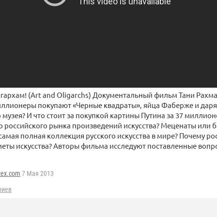
гархам! (Art and Oligarchs) Документальный фильм Тани Рахм
иллионеры покупают «Черные квадраты», яйца Фаберже и даря
 музея? И что стоит за покупкой картины Путина за 37 миллион
о российского рынка произведений искусства? Меценаты или 
амая полная коллекция русского искусства в мире? Почему ро
меты искусства? Авторы фильма исследуют поставленные вопр
tex.com
7 Мая 2013
риев