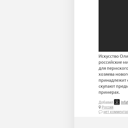
Искусство Оли
российские м
для пермского
хозяева новог
принадлежит с
скупают пред
примерах.
Добавил
Infa
Россия
нет коммента