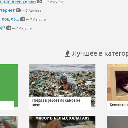
а для всей семьи
— 7 Августа
тернет
— 7 Августа
 пошла...
— 7 Августа
еф?
— 7 Августа
Лучшее в катего
Погряз в работе по самое не
хочу
Бесплатны