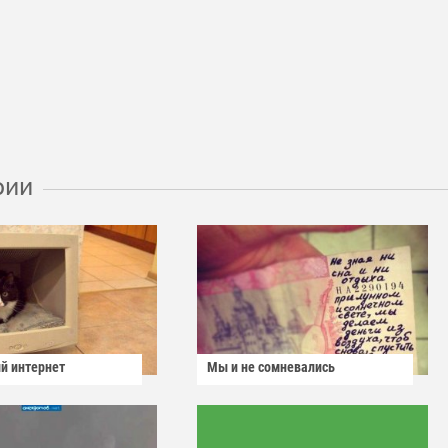
рии
й интернет
Мы и не сомневались