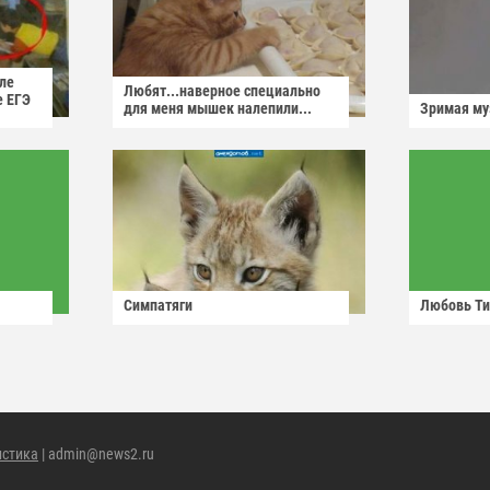
ле
Любят...наверное специально
е ЕГЭ
для меня мышек налепили...
Зримая м
Симпатяги
Любовь Ти
истика
| admin@news2.ru