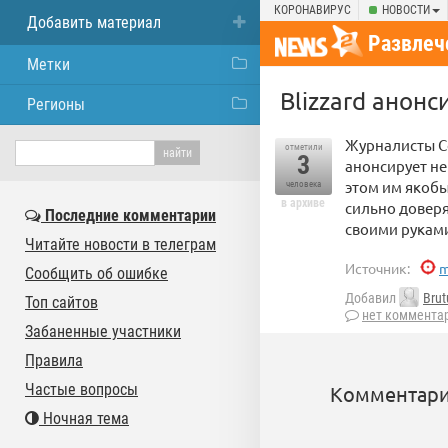
КОРОНАВИРУС
НОВОСТИ
Добавить материал
Развлеч
Метки
Blizzard анонси
Регионы
Журналисты Co
отметили
3
анонсирует не
этом им якобы
человека
в архиве
сильно доверяю
Последние комментарии
своими руками
Читайте новости в телеграм
Источник:
m
Сообщить об ошибке
Добавил
Brut
Топ сайтов
нет коммента
Забаненные участники
Правила
Частые вопросы
Комментари
Ночная тема