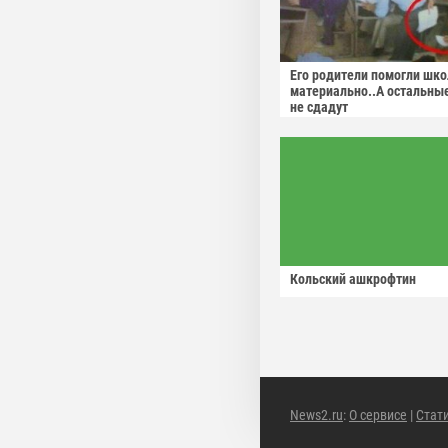
Его родители помогли шко
материально..А остальны
не сдадут
Кольский ашкрофтин
News2.ru
:
О сервисе
|
Стат