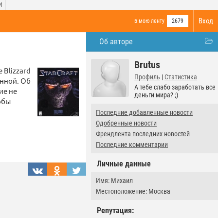
И
Вход
в мою ленту
2679
Об авторе
Brutus
 Blizzard
Профиль
|
Статистика
енной. Об
А тебе слабо заработать все
ие не
деньги мира? ;)
обы
Последние добавленные новости
Одобренные новости
Френдлента последних новостей
Последние комментарии
Личные данные
Имя: Михаил
Местоположение: Москва
Репутация: