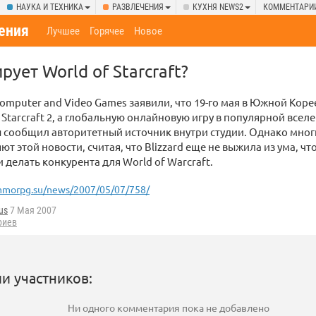
НАУКА И ТЕХНИКА
РАЗВЛЕЧЕНИЯ
КУХНЯ NEWS2
КОММЕНТАРИ
ения
Лучшее
Горячее
Новое
рует World of Starcraft?
mputer and Video Games заявили, что 19-го мая в Южной Корее
 Starcraft 2, а глобальную онлайновую игру в популярной всел
 сообщил авторитетный источник внутри студии. Однако мног
т этой новости, считая, что Blizzard еще не выжила из ума, чт
 делать конкурента для World of Warcraft.
morpg.su/news/2007/05/07/758/
us
7 Мая 2007
риев
и участников:
Ни одного комментария пока не добавлено