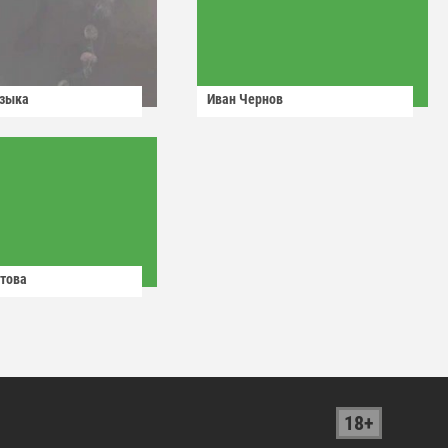
узыка
Иван Чернов
това
18+