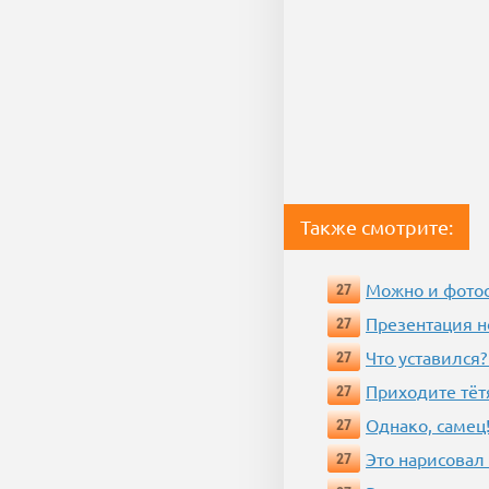
Также смотрите:
Можно и фотос
27
Презентация 
27
Что уставился?
27
Приходите тёт
27
Однако, самец!
27
Это нарисовал
27