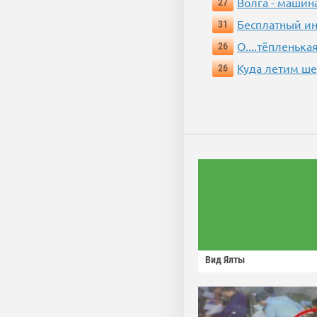
Волга - машин
27
Бесплатный ин
31
О....тёпленькая
26
Куда летим ш
26
Вид Ялты