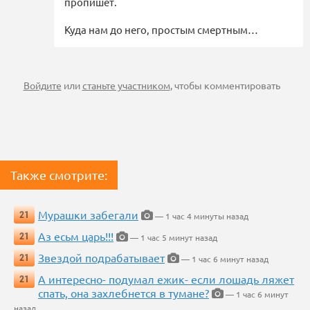
пропишет.
Куда нам до него, простым смертным…
Войдите
или
станьте участником
, чтобы комментировать
Также смотрите:
Мурашки забегали
21
— 1 час 4 минуты назад
Аз есьм царь!!!
21
— 1 час 5 минут назад
Звездой подрабатывает
21
— 1 час 6 минут назад
А интересно- подумал ежик- если лошадь ляжет
21
спать, она захлебнется в тумане?
— 1 час 6 минут
назад