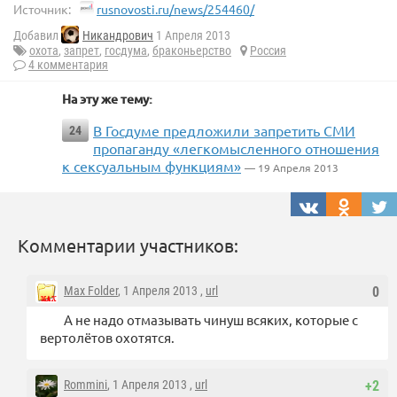
Источник:
rusnovosti.ru/news/254460/
Добавил
Никандрович
1 Апреля 2013
охота
,
запрет
,
госдума
,
браконьерство
Россия
4 комментария
На эту же тему:
В Госдуме предложили запретить СМИ
24
пропаганду «легкомысленного отношения
к сексуальным функциям»
— 19 Апреля 2013
Комментарии участников:
Max Folder
, 1 Апреля 2013 ,
url
0
А не надо отмазывать чинуш всяких, которые с
вертолётов охотятся.
Rommini
, 1 Апреля 2013 ,
url
+2