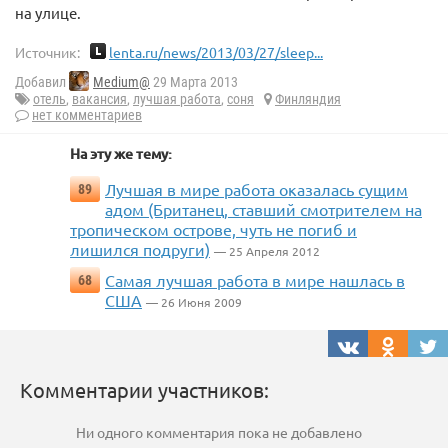
на улице.
Источник:
lenta.ru/news/2013/03/27/sleep...
Добавил
Medium@
29 Марта 2013
отель
,
вакансия
,
лучшая работа
,
соня
Финляндия
нет комментариев
На эту же тему:
Лучшая в мире работа оказалась сущим
89
адом (Британец, ставший смотрителем на
тропическом острове, чуть не погиб и
лишился подруги)
— 25 Апреля 2012
Самая лучшая работа в мире нашлась в
68
США
— 26 Июня 2009
Комментарии участников:
Ни одного комментария пока не добавлено