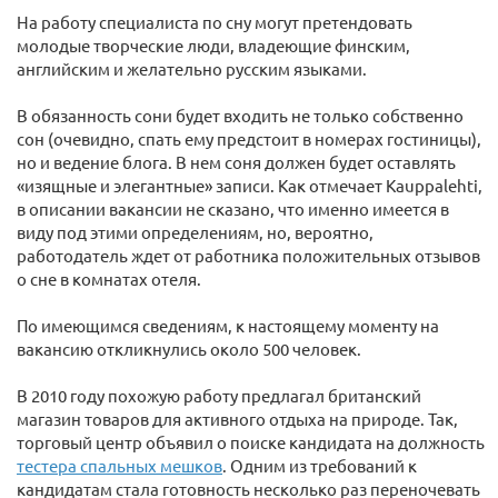
На работу специалиста по сну могут претендовать
молодые творческие люди, владеющие финским,
английским и желательно русским языками.
В обязанность сони будет входить не только собственно
сон (очевидно, спать ему предстоит в номерах гостиницы),
но и ведение блога. В нем соня должен будет оставлять
«изящные и элегантные» записи. Как отмечает Kauppalehti,
в описании вакансии не сказано, что именно имеется в
виду под этими определениям, но, вероятно,
работодатель ждет от работника положительных отзывов
о сне в комнатах отеля.
По имеющимся сведениям, к настоящему моменту на
вакансию откликнулись около 500 человек.
В 2010 году похожую работу предлагал британский
магазин товаров для активного отдыха на природе. Так,
торговый центр объявил о поиске кандидата на должность
тестера спальных мешков
. Одним из требований к
кандидатам стала готовность несколько раз переночевать