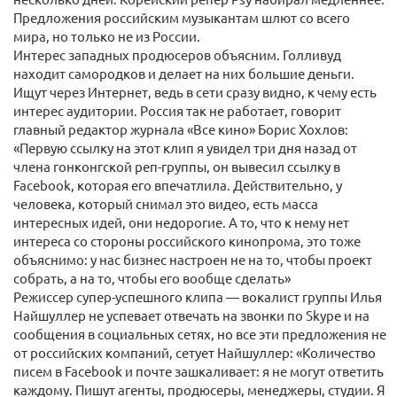
Предложения российским музыкантам шлют со всего
мира, но только не из России.
Интерес западных продюсеров объясним. Голливуд
находит самородков и делает на них большие деньги.
Ищут через Интернет, ведь в сети сразу видно, к чему есть
интерес аудитории. Россия так не работает, говорит
главный редактор журнала «Все кино» Борис Хохлов:
«Первую ссылку на этот клип я увидел три дня назад от
члена гонконгской реп-группы, он вывесил ссылку в
Facebook, которая его впечатлила. Действительно, у
человека, который снимал это видео, есть масса
интересных идей, они недорогие. А то, что к нему нет
интереса со стороны российского кинопрома, это тоже
объяснимо: у нас бизнес настроен не на то, чтобы проект
собрать, а на то, чтобы его вообще сделать»
Режиссер супер-успешного клипа — вокалист группы Илья
Найшуллер не успевает отвечать на звонки по Skype и на
сообщения в социальных сетях, но все эти предложения не
от российских компаний, сетует Найшуллер: «Количество
писем в Facebook и почте зашкаливает: я не могут ответить
каждому. Пишут агенты, продюсеры, менеджеры, студии. Я