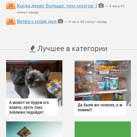
Когда денег больше, чем мозгов :)
23
— 4 часа 47
минут назад
Ветер с моря дул
23
— 4 часа 48 минут назад
Лучшее в категории
А может не будем его
Да были же сосиски, я ж
ловить, пусть тока
помню!!
поближе подойдет