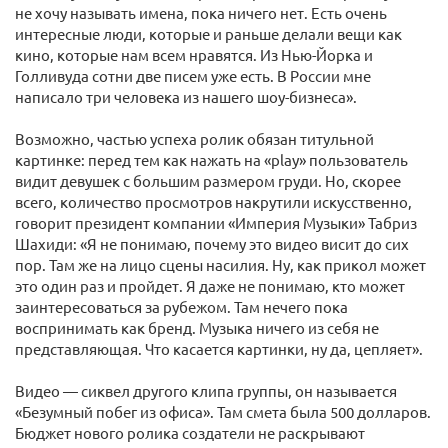
не хочу называть имена, пока ничего нет. Есть очень
интересные люди, которые и раньше делали вещи как
кино, которые нам всем нравятся. Из Нью-Йорка и
Голливуда сотни две писем уже есть. В России мне
написало три человека из нашего шоу-бизнеса».
Возможно, частью успеха ролик обязан титульной
картинке: перед тем как нажать на «play» пользователь
видит девушек с большим размером груди. Но, скорее
всего, количество просмотров накрутили искусственно,
говорит президент компании «Империя Музыки» Табриз
Шахиди: «Я не понимаю, почему это видео висит до сих
пор. Там же на лицо сцены насилия. Ну, как прикол может
это один раз и пройдет. Я даже не понимаю, кто может
заинтересоваться за рубежом. Там нечего пока
воспринимать как бренд. Музыка ничего из себя не
представляющая. Что касается картинки, ну да, цепляет».
Видео — сиквел другого клипа группы, он называется
«Безумный побег из офиса». Там смета была 500 долларов.
Бюджет нового ролика создатели не раскрывают