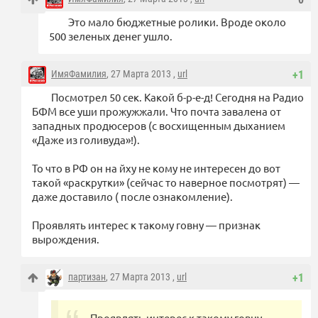
Это мало бюджетные ролики. Вроде около
500 зеленых денег ушло.
ИмяФамилия
, 27 Марта 2013 ,
url
+1
Посмотрел 50 сек. Какой б-р-е-д! Сегодня на Радио
БФМ все уши прожужжали. Что почта завалена от
западных продюсеров (с восхищенным дыханием
«Даже из голивуда»!).
То что в РФ он на йху не кому не интересен до вот
такой «раскрутки» (сейчас то наверное посмотрят) —
даже доставило ( после ознакомление).
Проявлять интерес к такому говну — признак
вырождения.
партизан
, 27 Марта 2013 ,
url
+1
Проявлять интерес к такому говну —