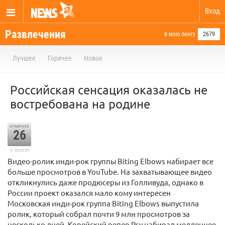
Вход
Развлечения
в мою ленту
2679
Лучшее
Горячее
Новое
Российская сенсация оказалась не
востребована на родине
отметили
26
в архиве
Видео-ролик инди-рок группы Biting Elbows набирает все
больше просмотров в YouTube. На захватывающее видео
откликнулись даже продюсеры из Голливуда, однако в
России проект оказался мало кому интересен
Московская инди-рок группа Biting Elbows выпустила
ролик, который собрал почти 9 млн просмотров за
несколько дней. Корейский репер Psy набирал медленнее.