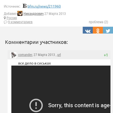
Источник:
bfm.ru/news/211960
Добавил
Никандрович
27 Марта 2013
Россия
9 комментариев
проблема (2)
Комментарии участников:
comander
, 27 Марта 2013 ,
url
+1
все дело в сиськах