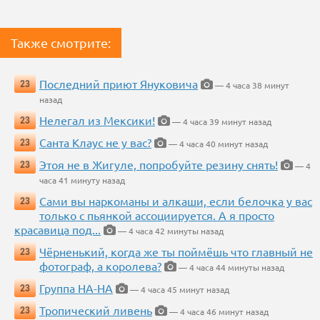
Также смотрите:
Последний приют Януковича
23
— 4 часа 38 минут
назад
Нелегал из Мексики!
23
— 4 часа 39 минут назад
Санта Клаус не у вас?
23
— 4 часа 40 минут назад
Этоя не в Жигуле, попробуйте резину снять!
23
— 4
часа 41 минуту назад
Сами вы наркоманы и алкаши, если белочка у вас
23
только с пьянкой ассоциируется. А я просто
красавица под...
— 4 часа 42 минуты назад
Чёрненький, когда же ты поймёшь что главный не
23
фотограф, а королева?
— 4 часа 44 минуты назад
Группа НА-НА
23
— 4 часа 45 минут назад
Тропический ливень
23
— 4 часа 46 минут назад