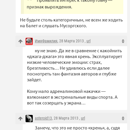
признак вырождения.
Не будьте столь категоричным, не всем же ходить
на балет и слушать Мусоргского.
ИмяФамилия
, 28 Марта 2013 ,
url
0
ну не знаю. Да же в сравнение с какойнить
«джага-джага» это явная хрень. Эксплуатирует
низкие человеческие эмоции: страх,
брезгливость… Не удивлюсь если далее
посмотреть там фантазия авторов и глубже
зайдет.
Кому мало адреналиновой накачки —
вэлкомают в экстремальные виды спорта. А
вот так созерцать у экрана…
asteroid13
, 28 Марта 2013 ,
url
0
Замечу, что это не просто «хрень», а, судя