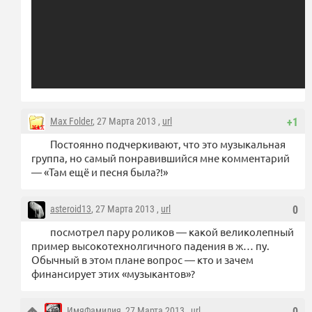
Max Folder
, 27 Марта 2013 ,
url
+1
Постоянно подчеркивают, что это музыкальная
группа, но самый понравившийся мне комментарий
— «Там ещё и песня была?!»
asteroid13
, 27 Марта 2013 ,
url
0
посмотрел пару роликов — какой великолепный
пример высокотехнолгичного падения в ж… пу.
Обычный в этом плане вопрос — кто и зачем
финансирует этих «музыкантов»?
ИмяФамилия
, 27 Марта 2013 ,
url
0