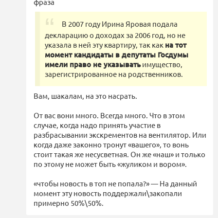
фраза
В 2007 году Ирина Яровая подала
декларацию о доходах за 2006 год, но не
указала в ней эту квартиру, так как
на тот
момент кандидаты в депутаты Госдумы
имели право не указывать
имущество,
зарегистрированное на родственников.
Вам, шакалам, на это насрать.
От вас вони много. Всегда много. Что в этом
случае, когда надо принять участие в
разбрасывании экскрементов на вентилятор. Или
когда даже законно тронут «вашего», то вонь
стоит такая же несусветная. Он же «наш» и только
по этому не может быть «жуликом и вором».
«чтобы новость в топ не попала?» — На данный
момент эту новость поддержали\закопали
примерно 50%\50%.