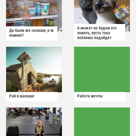
А может не будем его
Да были же сосиски, я ж
ловить, пусть тока
помню!!
поближе подойдет
Рай в шалаше
Работа мечты