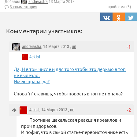
Добавил
andreiastra
13 Марта 2013
3 комментария
проблема (8)
Комментарии участников:
andreiastra
, 14 Марта 2013 ,
url
-1
4ekist
Да, Н в том числе и для того чтобы это дерьмо в топ
не вылезло.
Имею права, да?
Снова 'н' ставишь, чтобы новость в топ не попала?
4ekist
, 14 Марта 2013 ,
url
-2
Противна шакальская реакция креаклов и
проч пидорасов.
И пофиг, что в самой статье-первоисточнике есть