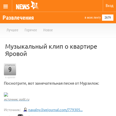
Вход
Развлечения
в мою ленту
2679
Лучшее
Горячее
Новое
Музыкальный клип о квартире
Яровой
отметили
9
в архиве
Посмотрите, вот замечательная песня от Мурзилок:
источник: polit.ru
Источник:
navalny.livejournal.com/779305...