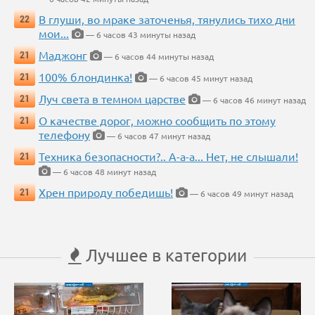
В глуши, во мраке заточенья, тянулись тихо дни
22
мои...
— 6 часов 43 минуты назад
Маджонг
21
— 6 часов 44 минуты назад
100% блондинка!
21
— 6 часов 45 минут назад
Луч света в темном царстве
21
— 6 часов 46 минут назад
О качестве дорог, можно сообщить по этому
21
телефону
— 6 часов 47 минут назад
Техника безопасности?.. А-а-а... Нет, не слышали!
21
— 6 часов 48 минут назад
Хрен природу победишь!
21
— 6 часов 49 минут назад
Лучшее в категории