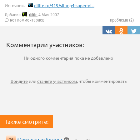
Источник:
dilife.ru/419/slim-g4-super-pl...
Добавил
dilife
4 Мая 2007
нет комментариев
проблема (2)
Комментарии участников:
Ни одного комментария пока не добавлено
Войдите
или
станьте участником
, чтобы комментировать
Также смотрите:
Мурашки забегали
24