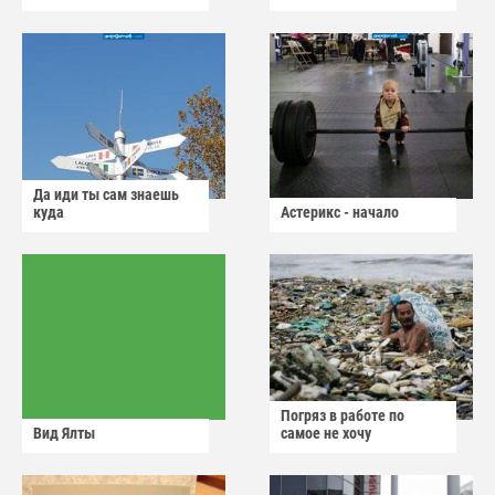
Да иди ты сам знаешь
куда
Астерикс - начало
Погряз в работе по
Вид Ялты
самое не хочу