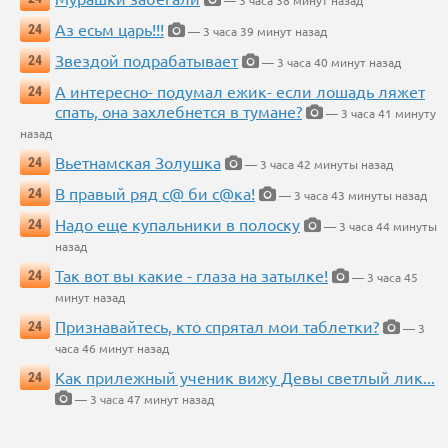
— 3 часа 38 минут назад
Аз есьм царь!!!
24
— 3 часа 39 минут назад
Звездой подрабатывает
24
— 3 часа 40 минут назад
А интересно- подумал ежик- если лошадь ляжет
24
спать, она захлебнется в тумане?
— 3 часа 41 минуту
назад
Вьетнамская Золушка
24
— 3 часа 42 минуты назад
В правый ряд с@ би с@ка!
24
— 3 часа 43 минуты назад
Надо еще купальники в полоску
24
— 3 часа 44 минуты
назад
Так вот вы какие - глаза на затылке!
24
— 3 часа 45
минут назад
Признавайтесь, кто спрятал мои таблетки?
24
— 3
часа 46 минут назад
Как прилежный ученик вижу Девы светлый лик...
24
— 3 часа 47 минут назад