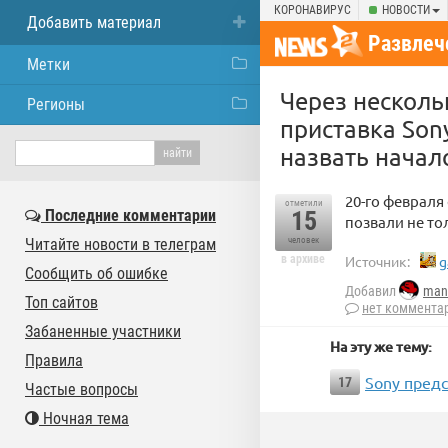
КОРОНАВИРУС
НОВОСТИ
Добавить материал
Развлеч
Метки
Через несколь
Регионы
приставка Sony
назвать начал
20-го февраля
отметили
Последние комментарии
15
позвали не тол
Читайте новости в телеграм
человек
в архиве
Источник:
g
Сообщить об ошибке
Добавил
man
Топ сайтов
нет коммента
Забаненные участники
На эту же тему:
Правила
Sony предс
17
Частые вопросы
Ночная тема