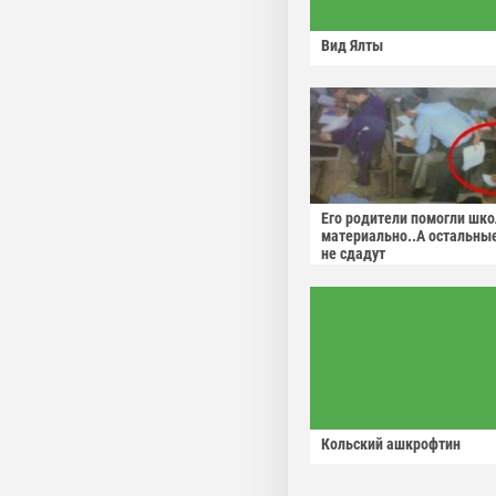
Вид Ялты
Его родители помогли шко
материально..А остальны
не сдадут
Кольский ашкрофтин