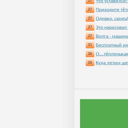
Что уставился?
27
Приходите тёт
27
Однако, самец!
27
Это нарисовал
27
Волга - машин
27
Бесплатный ин
31
О....тёпленькая
26
Куда летим ш
26