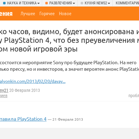
НАУКА И ТЕХНИКА
РАЗВЛЕЧЕНИЯ
КУХНЯ NEWS2
КОММЕНТАРИ
ения
Лучшее
Горячее
Новое
ко часов, видимо, будет анонсирована 
 PlayStation 4, что без преувеличения
ом новой игровой эры
 состоится мероприятие Sony про будущее PlayStation. На него
ько прессу, но и инвесторов, а значит вероятен анонс PlayStati
alyonkin.com/2013/02/20/davay...
ny21
20 Февраля 2013
риев
пробл
тавила PlayStation 4
— 21 Февраля 2013