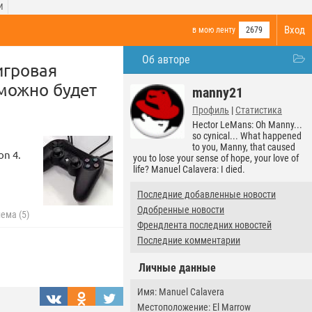
И
Вход
в мою ленту
2679
Об авторе
игровая
 можно будет
manny21
Профиль
|
Статистика
Hector LeMans: Oh Manny...
so cynical... What happened
to you, Manny, that caused
on 4.
you to lose your sense of hope, your love of
life? Manuel Calavera: I died.
Последние добавленные новости
Одобренные новости
ема (5)
Френдлента последних новостей
Последние комментарии
Личные данные
Имя: Manuel Calavera
Местоположение: El Marrow