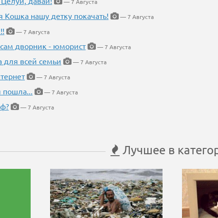
 Целуй, давай!
— 7 Августа
я Кошка нашу детку покачать!
— 7 Августа
!!
— 7 Августа
 сам дворник - юморист
— 7 Августа
а для всей семьи
— 7 Августа
тернет
— 7 Августа
 пошла...
— 7 Августа
еф?
— 7 Августа
Лучшее в катего