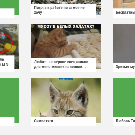
Погряз в работе по самое не
хочу
Бесплатны
ле
Любят...наверное специально
е ЕГЭ
для меня мышек налепили...
Зримая м
Симпатяги
Любовь Ти