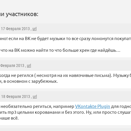
и участников:
, 17 Февраля 2013 ,
url
чно! если на ВК не будет музыки то все сразу ломонутся покуп
 что на ВК можно найти то что больше хрен где найдёшь…
8 Февраля 2013 ,
url
когда не регился ( несмотря на их навязчивые письма). Музыку 
ти, в основном с зарубежных.
, 18 Февраля 2013 ,
url
 необязательно региться, например
VKontakte Plugin
для годно
ить mp3 целыми корованами и без этого. Ну, или просто слушат
наше всё.