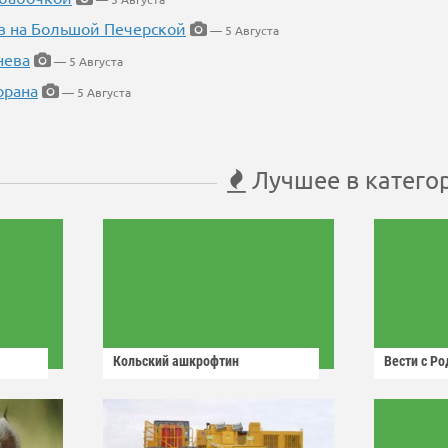
в на Большой Печерской
— 5 Августа
нева
— 5 Августа
орана
— 5 Августа
Лучшее в катего
Кольский ашкрофтин
Вести с Р