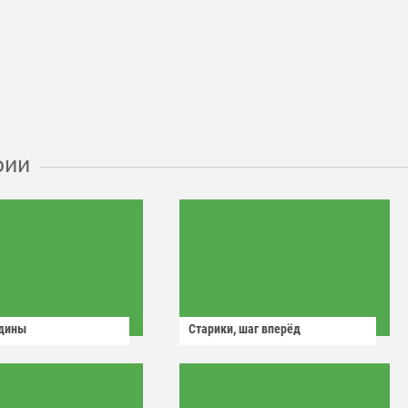
рии
одины
Старики, шаг вперёд