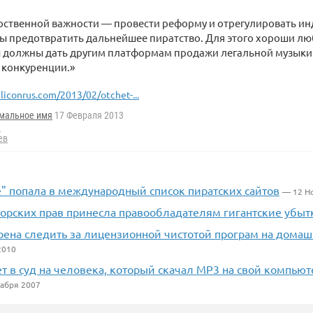
рственной важности — провести реформу и отрегулировать и
ы предотвратить дальнейшее пиратство. Для этого хороши л
ы должны дать другим платформам продажи легальной музыки
 конкуренции.»
iliconrus.com/2013/02/otchet-...
мальное имя
17 Февраля 2013
a
ев
е" попала в международный список пиратских сайтов
— 12 Н
торских прав принесла правообладателям гигантские убыт
рена следить за лицензионной чистотой програм на дома
2010
т в суд на человека, который скачал MP3 на свой компьют
абря 2007