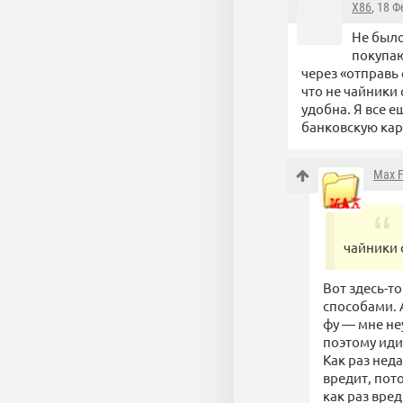
X86
, 18 
Не было
покупаю
через «отправь
что не чайники 
удобна. Я все е
банковскую карт
Max F
чайники 
Вот здесь-т
способами. 
фу — мне не
поэтому идит
Как раз нед
вредит, пот
как раз вре