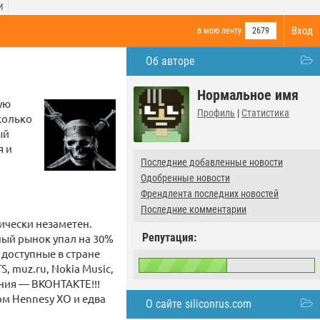
И
Вход
в мою ленту
2679
Об авторе
Нормальное имя
рую
Профиль
|
Статистика
сколько
ый
я и
Последние добавленные новости
Одобренные новости
Френдлента последних новостей
Последние комментарии
ически незаметен.
Репутация:
ный рынок упал на 30%
 доступные в стране
S, muz.ru, Nokia Music,
ания — ВКОНТАКТЕ!!!
ом Hennesy XO и едва
О сайте siliconrus.com