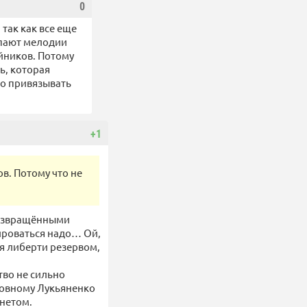
0
так как все еще
упают мелодии
йников. Потому
ь, которая
до привязывать
+1
в. Потому что не
 извращёнными
рироваться надо… Ой,
я либерти резервом,
тво не сильно
словному Лукьяненко
рнетом.