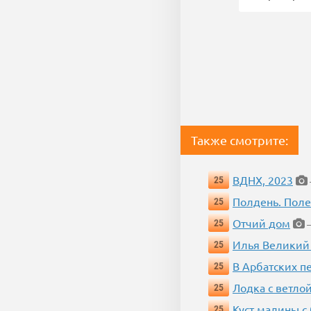
Также смотрите:
ВДНХ, 2023
25
Полдень. Пол
25
Отчий дом
25
—
Илья Великий
25
В Арбатских п
25
Лодка с ветло
25
Куст малины с
25