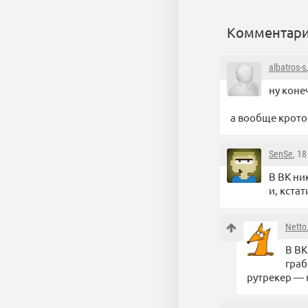
Комментари
albatros-s
ну коне
а вообще крото
SenSe
, 1
В ВК ни
и, кста
Netto
В ВК
граб
рутрекер — 