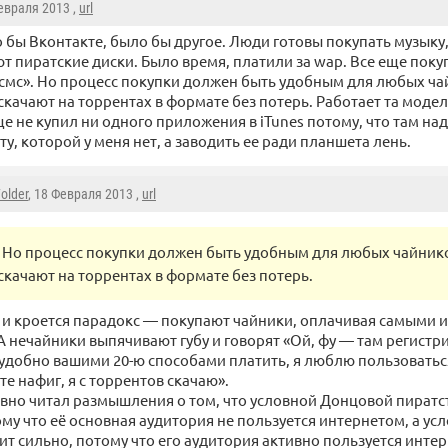
Февраля 2013 ,
url
 бы Вконтакте, было бы другое. Люди готовы покупать музыку, 
т пиратские диски. Было время, платили за wap. Все еще пок
 смс». Но процесс покупки должен быть удобным для любых ча
скачают на торрентах в формате без потерь. Работает та модел
ще не купил ни одного приложения в iTunes потому, что там на
у, которой у меня нет, а заводить ее ради планшета лень.
older
, 18 Февраля 2013 ,
url
Но процесс покупки должен быть удобным для любых чайнико
скачают на торрентах в формате без потерь.
о и кроется парадокс — покупают чайники, оплачивая самыми
А нечайники выпячивают губу и говорят «Ой, фу — там регист
удобно вашими 20-ю способами платить, я люблю пользоватьс
е нафиг, я с торрентов скачаю».
авно читал размышления о том, что условной Донцовой пиратс
ому что её основная аудитория не пользуется интернетом, а у
дит сильно, потому что его аудитория активно пользуется инте