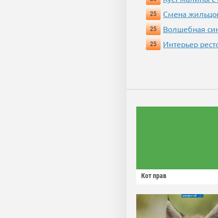
Смена жильцо
25
Волшебная си
25
Интерьер рест
25
Кот прав