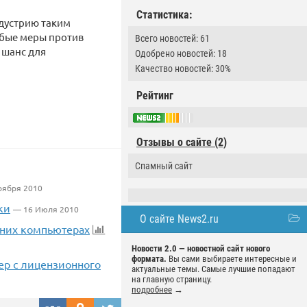
Статистика:
ндустрию таким
юбые меры против
Всего новостей: 61
 шанс для
Одобрено новостей: 18
Качество новостей: 30%
Рейтинг
Отзывы о сайте (2)
Спамный сайт
оября 2010
ки
— 16 Июля 2010
О сайте News2.ru
шних компьютерах
Новости 2.0 — новостной сайт нового
формата.
Вы сами выбираете интересные и
ер с лицензионного
актуальные темы. Самые лучшие попадают
на главную страницу.
подробнее
→