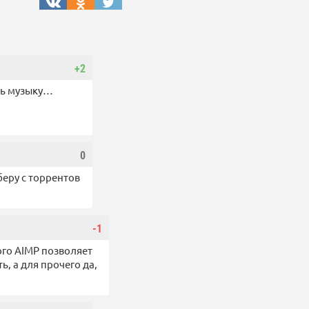
+2
ать музыку…
0
беру с торрентов
-1
го AIMP позволяет
ь, а для прочего да,