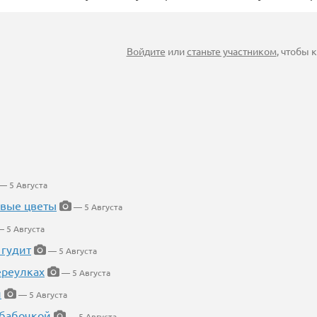
Войдите
или
станьте участником
, чтобы
— 5 Августа
евые цветы
— 5 Августа
 5 Августа
 гудит
— 5 Августа
ереулках
— 5 Августа
й
— 5 Августа
 бабочкой
— 5 Августа