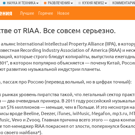
НАУКА И ТЕХНИКА
РАЗВЛЕЧЕНИЯ
КУХНЯ NEWS2
КОММЕНТАРИ
ения
Лучшее
Горячее
Новое
тве от RIAA. Все совсем серьезно.
 альянс International Intellectual Property Alliance (IIPA), в кото
вестная Recording Industry Association of America (RIAA) и не
заций, которые строго блюдут копирайты, выпустила ежегодн
l 301″, в котором популярно объясняется — почему Китай, Росси
ют развитию музыкальной индустрии планеты.
, пассаж про Россию (перевод вольный, но в цифрах точный):
 рынках уровень пиратства такой, что легальный сектор практ
я — два очевидных примера. В 2011 году российский музыкаль
тал $76 миллионов — меньше, чем в Польше. И это несмотря на
сы вроде Beeline, Deezer, iTunes, iviMusic, Megafon, mp3.ru, MT
 Music, Vevo и Zvooq. Главная причина всего этого — одна комп
ве топ-менеджер RIAA покраснел от злости, поперхнулся бокал
но своего майбаха*).