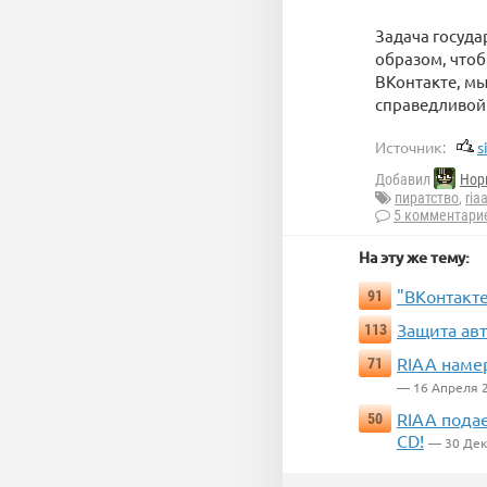
Задача госуда
образом, чтоб
ВКонтакте, м
справедливой
Источник:
s
Добавил
Нор
пиратство
,
ria
5 комментари
На эту же тему:
"ВКонтакт
91
Защита ав
113
RIAA наме
71
— 16 Апреля 
RIAA подае
50
CD!
— 30 Дек