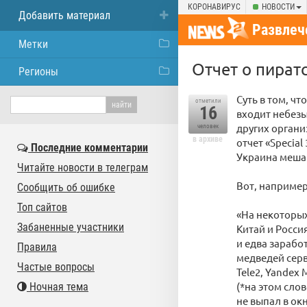
КОРОНАВИРУС
НОВОСТИ
Добавить материал
Развлеч
Метки
Отчет о пиратс
Регионы
Суть в том, что
отметили
16
входит небезыз
других органи
человек
в архиве
отчет «Specia
Последние комментарии
Украина меша
Читайте новости в телеграм
Вот, например
Сообщить об ошибке
Топ сайтов
«На некоторых
Забаненные участники
Китай и Росси
и едва зарабо
Правила
медведей серви
Частые вопросы
Tele2, Yandex
(*на этом сло
Ночная тема
не выпал в ок