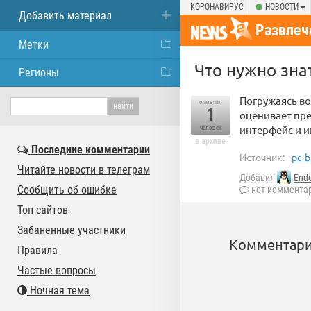
КОРОНАВИРУС
НОВОСТИ
Добавить материал
Развлеч
Метки
Что нужно зна
Регионы
Погружаясь во
отметил
1
оценивает пре
интерфейс и
человек
в архиве
Последние комментарии
Источник:
pc-b
Читайте новости в телеграм
Добавил
End
Сообщить об ошибке
нет коммента
Топ сайтов
Забаненные участники
Комментари
Правила
Частые вопросы
Ночная тема