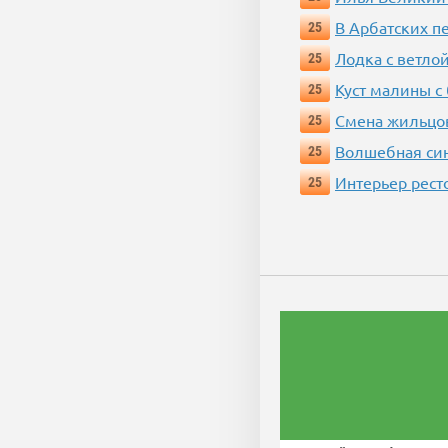
В Арбатских п
25
Лодка с ветло
25
Куст малины с
25
Смена жильцо
25
Волшебная си
25
Интерьер рест
25