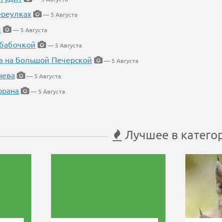
ереулках
— 5 Августа
й
— 5 Августа
 бабочкой
— 5 Августа
в на Большой Печерской
— 5 Августа
нева
— 5 Августа
орана
— 5 Августа
Лучшее в катего