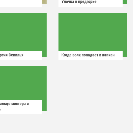
Улочка в предгорье
рсия Севилья
Когда волк попадает в капкан
ыльцо мистера и
д