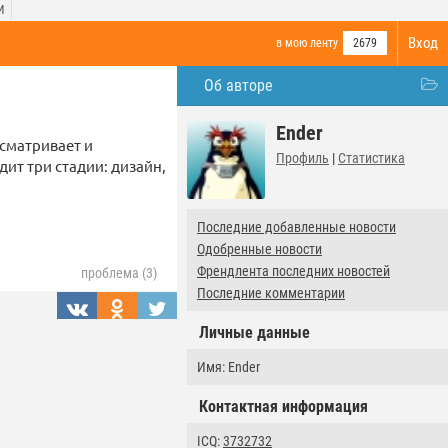
И
Вход
в мою ленту
2679
Об авторе
Ender
сматривает и
Профиль
|
Статистика
ит три стадии: дизайн,
Последние добавленные новости
Одобренные новости
Френдлента последних новостей
проблема (3)
Последние комментарии
Личные данные
Имя: Ender
Контактная информация
ICQ:
3732732